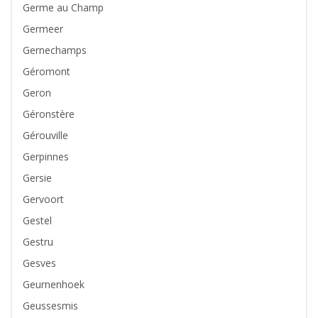
Germe au Champ
Germeer
Gernechamps
Géromont
Geron
Géronstère
Gérouville
Gerpinnes
Gersie
Gervoort
Gestel
Gestru
Gesves
Geurnenhoek
Geussesmis