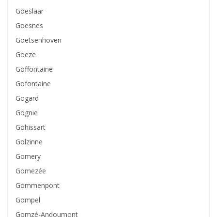
Goeslaar
Goesnes
Goetsenhoven
Goeze
Goffontaine
Gofontaine
Gogard
Gognie
Gohissart
Golzinne
Gomery
Gomezée
Gommenpont
Gompel
Gomzé-Andoumont