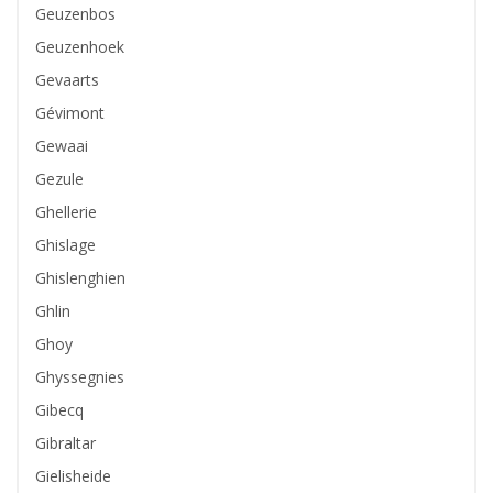
Geuzenbos
Geuzenhoek
Gevaarts
Gévimont
Gewaai
Gezule
Ghellerie
Ghislage
Ghislenghien
Ghlin
Ghoy
Ghyssegnies
Gibecq
Gibraltar
Gielisheide