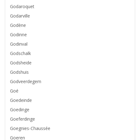
Godaroquet
Godarville
Godène
Godinne
Godinval
Godschalk
Godsheide
Godshuis
Godveerdegem
Goé
Goedeinde
Goedinge
Goeferdinge
Goegnies-Chaussée
Goeren