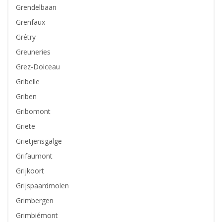
Grendelbaan
Grenfaux
Grétry
Greuneries
Grez-Doiceau
Gribelle
Griben
Gribomont
Griete
Grietjensgalge
Grifaumont
Grijkoort
Grijspaardmolen
Grimbergen
Grimbiémont