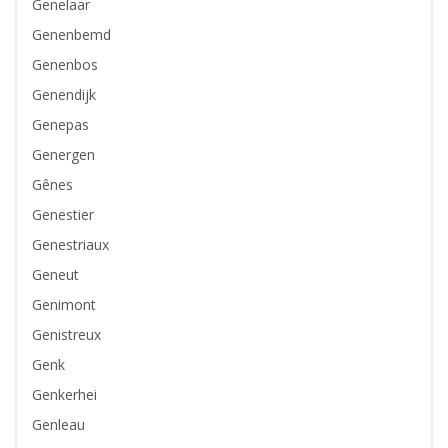
Genelaar
Genenbemd
Genenbos
Genendijk
Genepas
Genergen
Gênes
Genestier
Genestriaux
Geneut
Genimont
Genistreux
Genk
Genkerhei
Genleau