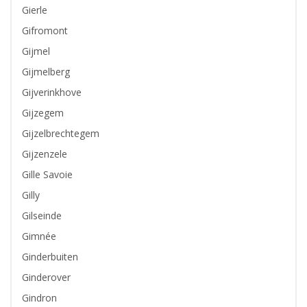
Gierle
Gifromont
Gijmel
Gijmelberg
Gijverinkhove
Gijzegem
Gijzelbrechtegem
Gijzenzele
Gille Savoie
Gilly
Gilseinde
Gimnée
Ginderbuiten
Ginderover
Gindron