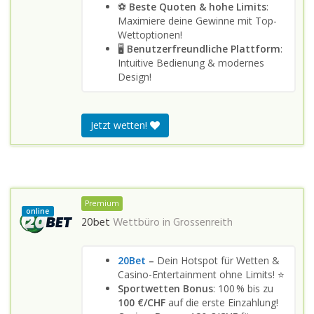
⚽
Beste Quoten & hohe Limits
:
Maximiere deine Gewinne mit Top-
Wettoptionen!
🖥️
Benutzerfreundliche Plattform
:
Intuitive Bedienung & modernes
Design!
Jetzt wetten!
Premium
online
20bet
Wettbüro in
Grossenreith
20Bet
–
Dein Hotspot für Wetten &
Casino-Entertainment ohne Limits! ⭐
Sportwetten Bonus
: 100 % bis zu
100 €/CHF
auf die erste Einzahlung!