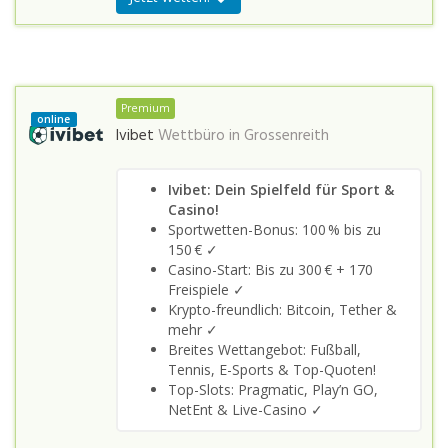
Premium
online
Ivibet
Wettbüro in
Grossenreith
Ivibet: Dein Spielfeld für Sport &
Casino!
Sportwetten-Bonus: 100 % bis zu
150 € ✓
Casino-Start: Bis zu 300 € + 170
Freispiele ✓
Krypto-freundlich: Bitcoin, Tether &
mehr ✓
Breites Wettangebot: Fußball,
Tennis, E-Sports & Top-Quoten!
Top-Slots: Pragmatic, Play’n GO,
NetEnt & Live-Casino ✓