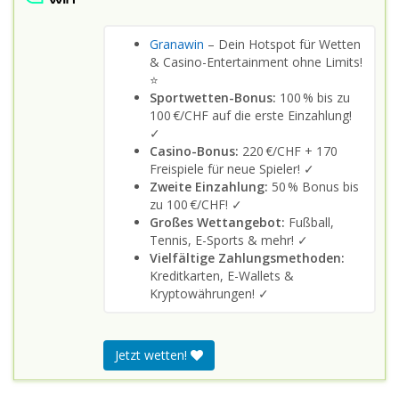
Granawin
– Dein Hotspot für Wetten
& Casino-Entertainment ohne Limits!
⭐
Sportwetten-Bonus:
100 % bis zu
100 €/CHF auf die erste Einzahlung!
✓
Casino-Bonus:
220 €/CHF + 170
Freispiele für neue Spieler! ✓
Zweite Einzahlung:
50 % Bonus bis
zu 100 €/CHF! ✓
Großes Wettangebot:
Fußball,
Tennis, E-Sports & mehr! ✓
Vielfältige Zahlungsmethoden:
Kreditkarten, E-Wallets &
Kryptowährungen! ✓
Jetzt wetten!