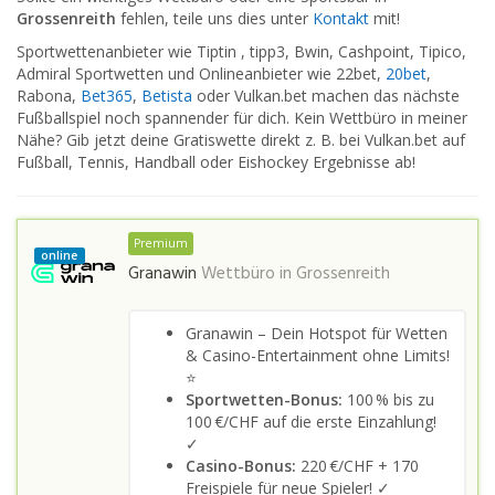
Grossenreith
fehlen, teile uns dies unter
Kontakt
mit!
Sportwettenanbieter wie Tiptin , tipp3, Bwin, Cashpoint, Tipico,
Admiral Sportwetten und Onlineanbieter wie 22bet,
20bet
,
Rabona,
Bet365
,
Betista
oder Vulkan.bet machen das nächste
Fußballspiel noch spannender für dich. Kein Wettbüro in meiner
Nähe? Gib jetzt deine Gratiswette direkt z. B. bei Vulkan.bet auf
Fußball, Tennis, Handball oder Eishockey Ergebnisse ab!
Premium
online
Granawin
Wettbüro in
Grossenreith
Granawin – Dein Hotspot für Wetten
& Casino-Entertainment ohne Limits!
⭐
Sportwetten-Bonus:
100 % bis zu
100 €/CHF auf die erste Einzahlung!
✓
Casino-Bonus:
220 €/CHF + 170
Freispiele für neue Spieler! ✓