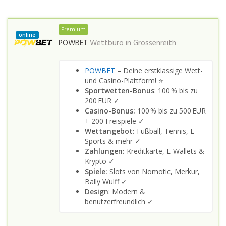
Premium
online
POWBET
Wettbüro in
Grossenreith
POWBET
– Deine erstklassige Wett-
und Casino-Plattform! ⭐
Sportwetten-Bonus
: 100 % bis zu
200 EUR ✓
Casino-Bonus:
100 % bis zu 500 EUR
+ 200 Freispiele ✓
Wettangebot:
Fußball, Tennis, E-
Sports & mehr ✓
Zahlungen:
Kreditkarte, E-Wallets &
Krypto ✓
Spiele:
Slots von Nomotic, Merkur,
Bally Wulff ✓
Design
: Modern &
benutzerfreundlich ✓