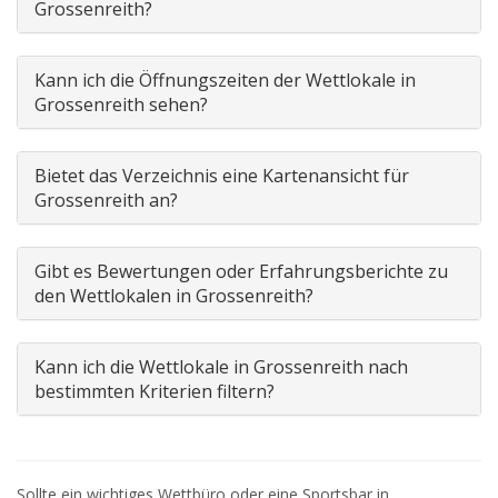
Grossenreith?
Kann ich die Öffnungszeiten der Wettlokale in
Grossenreith sehen?
Bietet das Verzeichnis eine Kartenansicht für
Grossenreith an?
Gibt es Bewertungen oder Erfahrungsberichte zu
den Wettlokalen in Grossenreith?
Kann ich die Wettlokale in Grossenreith nach
bestimmten Kriterien filtern?
Sollte ein wichtiges Wettbüro oder eine Sportsbar in