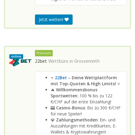
Jetzt wetten!
Premium
online
22bet
Wettbüro in
Grossenreith
⭐
22Bet
– Deine Wettplattform
mit Top-Quoten & High Limits!
⭐
🔥
Willkommensbonus
Sportwetten
: 100 % bis zu 122
€/CHF auf die erste Einzahlung!
🎰
Casino-Bonus
: Bis zu 300 €/CHF
für neue Spieler!
💎
Zahlungsmethoden
: Ein- und
Auszahlungen mit Kreditkarten, E-
Wallets & Kryptowährungen!