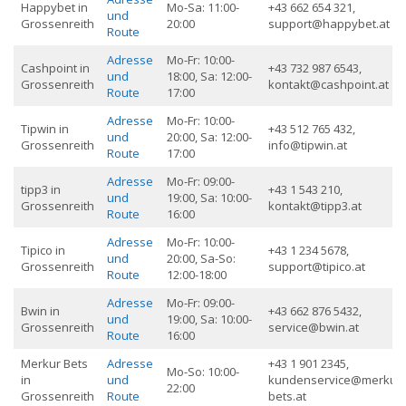
Happybet in
Mo-Sa: 11:00-
+43 662 654 321,
und
Grossenreith
20:00
support@happybet.at
Route
Adresse
Mo-Fr: 10:00-
Cashpoint in
+43 732 987 6543,
und
18:00, Sa: 12:00-
Grossenreith
kontakt@cashpoint.at
Route
17:00
Adresse
Mo-Fr: 10:00-
Tipwin in
+43 512 765 432,
und
20:00, Sa: 12:00-
Grossenreith
info@tipwin.at
Route
17:00
Adresse
Mo-Fr: 09:00-
tipp3 in
+43 1 543 210,
und
19:00, Sa: 10:00-
Grossenreith
kontakt@tipp3.at
Route
16:00
Adresse
Mo-Fr: 10:00-
Tipico in
+43 1 234 5678,
und
20:00, Sa-So:
Grossenreith
support@tipico.at
Route
12:00-18:00
Adresse
Mo-Fr: 09:00-
Bwin in
+43 662 876 5432,
und
19:00, Sa: 10:00-
Grossenreith
service@bwin.at
Route
16:00
Merkur Bets
Adresse
+43 1 901 2345,
Mo-So: 10:00-
in
und
kundenservice@merkur-
22:00
Grossenreith
Route
bets.at