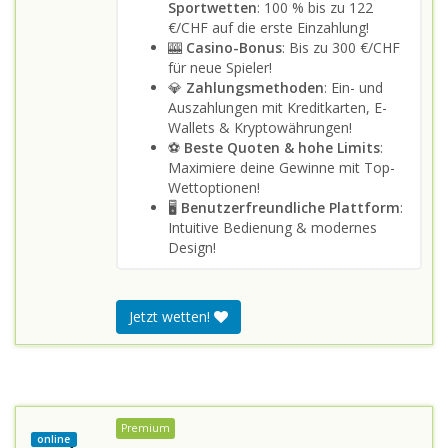
Sportwetten
: 100 % bis zu 122
€/CHF auf die erste Einzahlung!
🎰
Casino-Bonus
: Bis zu 300 €/CHF
für neue Spieler!
💎
Zahlungsmethoden
: Ein- und
Auszahlungen mit Kreditkarten, E-
Wallets & Kryptowährungen!
⚽
Beste Quoten & hohe Limits
:
Maximiere deine Gewinne mit Top-
Wettoptionen!
🖥️
Benutzerfreundliche Plattform
:
Intuitive Bedienung & modernes
Design!
Jetzt wetten!
Premium
online