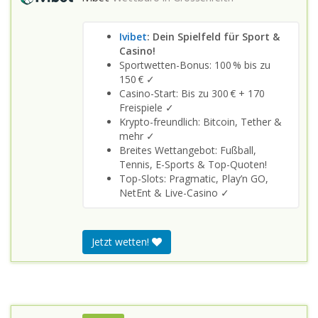
Ivibet
: Dein Spielfeld für Sport &
Casino!
Sportwetten-Bonus: 100 % bis zu
150 € ✓
Casino-Start: Bis zu 300 € + 170
Freispiele ✓
Krypto-freundlich: Bitcoin, Tether &
mehr ✓
Breites Wettangebot: Fußball,
Tennis, E-Sports & Top-Quoten!
Top-Slots: Pragmatic, Play’n GO,
NetEnt & Live-Casino ✓
Jetzt wetten!