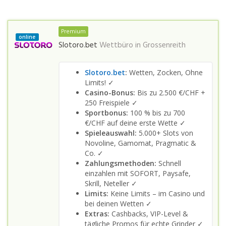
Premium
online
Slotoro.bet
Wettbüro in
Grossenreith
Slotoro.bet
:
Wetten, Zocken, Ohne
Limits! ✓
Casino-Bonus:
Bis zu 2.500 €/CHF +
250 Freispiele ✓
Sportbonus:
100 % bis zu 700
€/CHF auf deine erste Wette ✓
Spieleauswahl:
5.000+ Slots von
Novoline, Gamomat, Pragmatic &
Co. ✓
Zahlungsmethoden:
Schnell
einzahlen mit SOFORT, Paysafe,
Skrill, Neteller ✓
Limits:
Keine Limits – im Casino und
bei deinen Wetten ✓
Extras:
Cashbacks, VIP-Level &
tägliche Promos für echte Grinder ✓