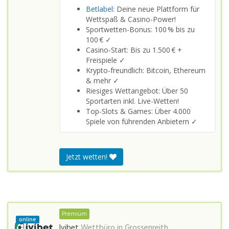
Betlabel
: Deine neue Plattform für
Wettspaß & Casino-Power!
Sportwetten-Bonus: 100 % bis zu
100 € ✓
Casino-Start: Bis zu 1.500 € +
Freispiele ✓
Krypto-freundlich: Bitcoin, Ethereum
& mehr ✓
Riesiges Wettangebot: Über 50
Sportarten inkl. Live-Wetten!
Top-Slots & Games: Über 4.000
Spiele von führenden Anbietern ✓
Jetzt wetten!
Premium
online
Ivibet
Wettbüro in
Grossenreith