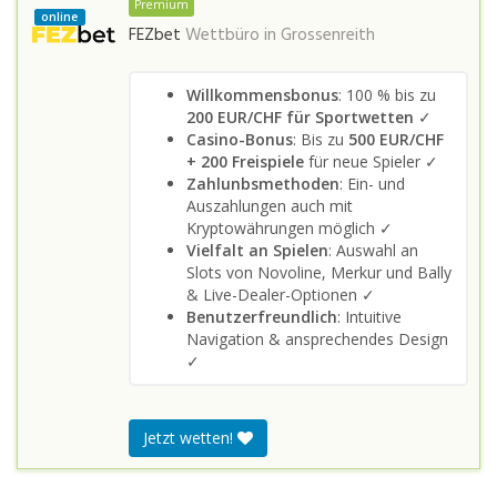
Premium
online
FEZbet
Wettbüro in
Grossenreith
Willkommensbonus
: 100 % bis zu
200 EUR/CHF für Sportwetten
✓
Casino-Bonus
: Bis zu
500 EUR/CHF
+ 200 Freispiele
für neue Spieler ✓
Zahlunbsmethoden
: Ein- und
Auszahlungen auch mit
Kryptowährungen möglich ✓
Vielfalt an Spielen
: Auswahl an
Slots von Novoline, Merkur und Bally
& Live-Dealer-Optionen ✓
Benutzerfreundlich
: Intuitive
Navigation & ansprechendes Design
✓
Jetzt wetten!