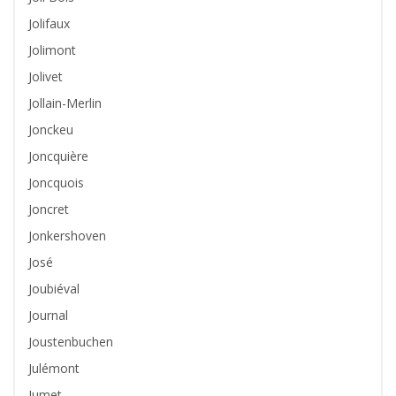
Jolifaux
Jolimont
Jolivet
Jollain-Merlin
Jonckeu
Joncquière
Joncquois
Joncret
Jonkershoven
José
Joubiéval
Journal
Joustenbuchen
Julémont
Jumet