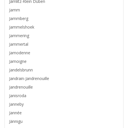
Jämlitz-Klein Düben
Jamm
Jammberg
Jammelshoek
Jammering
Jammertal
Jamodenne
Jamoigne
Jandelsbrunn
Jandrain-Jandrenouille
Jandrenouille
Janisroda
Janneby
Jannée
Jännigu