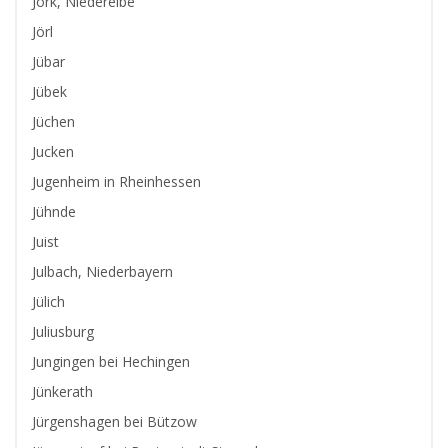
Jork, Niederelbe
Jörl
Jübar
Jübek
Jüchen
Jucken
Jugenheim in Rheinhessen
Jühnde
Juist
Julbach, Niederbayern
Jülich
Juliusburg
Jungingen bei Hechingen
Jünkerath
Jürgenshagen bei Bützow