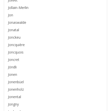
Jolivet
Jollain-Merlin
Jon
Jonaswalde
Jonatal
Jonckeu
Joncquière
Joncquois
Joncret
Jöndli
Jonen
Jonenbüel
Jonenholz
Jonental
Jongny