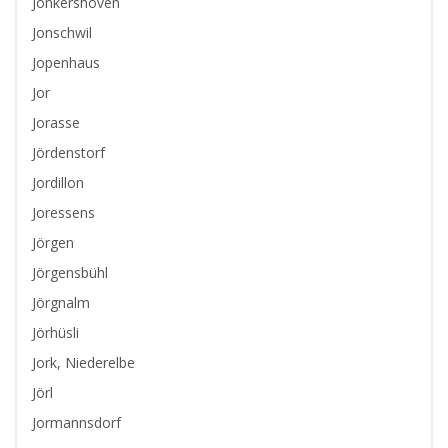
Jonkershoven
Jonschwil
Jopenhaus
Jor
Jorasse
Jördenstorf
Jordillon
Joressens
Jörgen
Jörgensbühl
Jörgnalm
Jörhüsli
Jork, Niederelbe
Jörl
Jormannsdorf