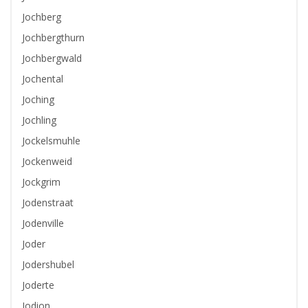
Jochberg
Jochbergthurn
Jochbergwald
Jochental
Joching
Jochling
Jockelsmuhle
Jockenweid
Jockgrim
Jodenstraat
Jodenville
Joder
Jodershubel
Joderte
Jodion