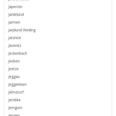
Japenzin
Jardelund
Jarmen
Jarplund-Weding
Jatznick
Jävenitz
Jeckenbach
Jeeben
Jeetze
Jeggau
Jeggeleben
Jelmstorf
Jembke
Jemgum
Jengen