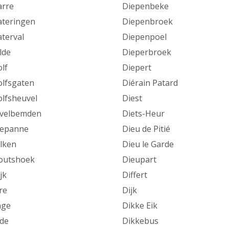
rre
Diepenbeke
teringen
Diepenbroek
terval
Diepenpoel
lde
Dieperbroek
lf
Diepert
lfsgaten
Diérain Patard
lfsheuvel
Diest
velbemden
Diets-Heur
eepanne
Dieu de Pitié
lken
Dieu le Garde
outshoek
Dieupart
jk
Differt
re
Dijk
nge
Dikke Eik
de
Dikkebus