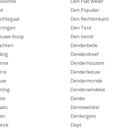
svinne
Den Plat Weier
ot
Den Populier
chtegaal
Den Rechtenkant
ringen
Den Teut
euwe Koop
Den Veind
chten
Denderbelle
ling
Denderdreef
anne
Denderhoutem
rre
Denderleeuw
auw
Dendermonde
eting
Denderwindeke
nte
Denée
aats
Dennewinkel
ain
Dentergem
anck
Dept