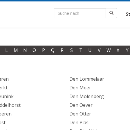
S
L
M
N
O
P
Q
R
S
T
U
V
W
X
Y
eren
Den Lommelaar
rkt
Den Meer
eunink
Den Molenberg
ddelhorst
Den Oever
oeren
Den Otter
ost
Den Plas