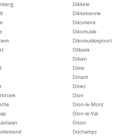
nberg
Dikkele
lt
Dikkelvenne
e
Diksmeire
e
Diksmuide
riem
Diksmuidsepoort
rt
Dilbeek
Dilsen
é
Dime
l
Dinant
r
Dinez
rbroek
Dion
nche
Dion-le-Mont
Aap
Dion-le-Val
astiaan
Dison
ellemond
Dochamps