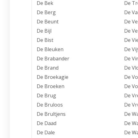
De Bek
De T
De Berg
De Va
De Beunt
De V
De Bijl
De Ve
De Bist
De Vi
De Bleuken
De Vij
De Brabander
De Vi
De Brand
De Vl
De Broekagie
De Vo
De Broeken
De V
De Brug
De Vr
De Bruloos
De Vr
De Brultjens
De Wa
De Daad
De Wa
De Dale
De W