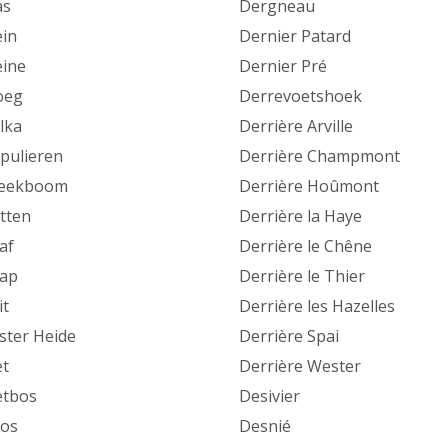
as
Dergneau
ein
Dernier Patard
eine
Dernier Pré
oeg
Derrevoetshoek
lka
Derrière Arville
pulieren
Derrière Champmont
reekboom
Derrière Hoûmont
tten
Derrière la Haye
af
Derrière le Chêne
ap
Derrière le Thier
it
Derrière les Hazelles
ster Heide
Derrière Spai
et
Derrière Wester
etbos
Desivier
os
Desnié