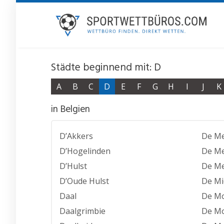
Skip
to
main
content
Städte beginnend mit: D
A
B
C
D
E
F
G
H
I
J
K
in Belgien
D’Akkers
De M
D’Hogelinden
De Me
D’Hulst
De M
D’Oude Hulst
De Mi
Daal
De M
Daalgrimbie
De M