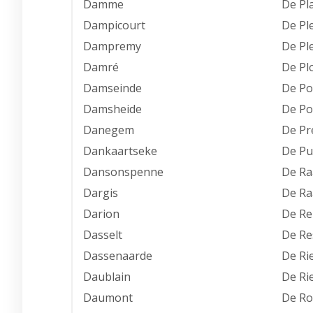
Damme
De Pl
Dampicourt
De Pl
Dampremy
De Pl
Damré
De Pl
Damseinde
De Po
Damsheide
De Po
Danegem
De P
Dankaartseke
De Pu
Dansonspenne
De Ra
Dargis
De Ra
Darion
De Re
Dasselt
De Re
Dassenaarde
De Ri
Daublain
De Ri
Daumont
De Ro