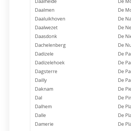
Daalheide
De Mo
Daalmen
De M
Daaluikhoven
De Na
Daalwezet
De Ne
Daasdonk
De Ni
Dachelenberg
De Nu
Dadizele
De Pa
Dadizelehoek
De P
Dagsterre
De Pa
Dailly
De P
Daknam
De Pi
Dal
De Pi
Dalhem
De Pl
Dalle
De Pl
Damerie
De Pl