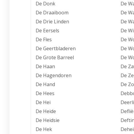
De Donk
De Wa
De Draaiboom
De Wa
De Drie Linden
De Wa
De Eersels
De Wi
De Fles
De Wo
De Geertbladeren
De Wo
De Grote Barreel
De Wo
De Haan
De Za
De Hagendoren
De Z
De Hand
De Zo
De Hees
Debb
De Hei
Deerli
De Heide
Defliè
De Heidsie
Defti
De Hek
Dehei