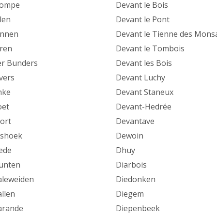
rompe
Devant le Bois
len
Devant le Pont
ennen
Devant le Tienne des Mons
ren
Devant le Tombois
er Bunders
Devant les Bois
vers
Devant Luchy
nke
Devant Staneux
oet
Devant-Hedrée
ort
Devantave
oshoek
Dewoin
ede
Dhuy
unten
Diarbois
leweiden
Diedonken
llen
Diegem
arande
Diepenbeek