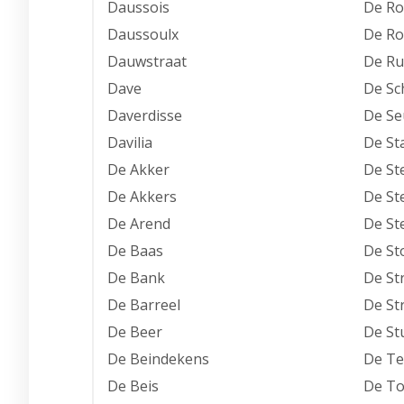
Daussois
De R
Daussoulx
De Ro
Dauwstraat
De Ru
Dave
De S
Daverdisse
De Se
Davilia
De St
De Akker
De St
De Akkers
De St
De Arend
De St
De Baas
De S
De Bank
De St
De Barreel
De St
De Beer
De St
De Beindekens
De Te
De Beis
De T