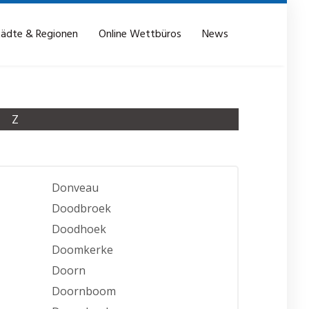
tädte & Regionen
Online Wettbüros
News
Z
Donveau
Doodbroek
Doodhoek
Doomkerke
Doorn
Doornboom