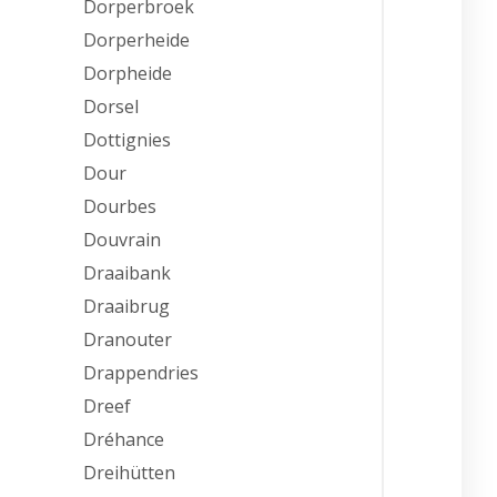
Dorperbroek
Dorperheide
Dorpheide
Dorsel
Dottignies
Dour
Dourbes
Douvrain
Draaibank
Draaibrug
Dranouter
Drappendries
Dreef
Dréhance
Dreihütten