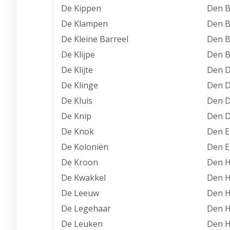
De Kippen
Den B
De Klampen
Den B
De Kleine Barreel
Den 
De Klijpe
Den B
De Klijte
Den D
De Klinge
Den 
De Kluis
Den D
De Knip
Den D
De Knok
Den E
De Koloniën
Den E
De Kroon
Den 
De Kwakkel
Den H
De Leeuw
Den H
De Legehaar
Den H
De Leuken
Den 