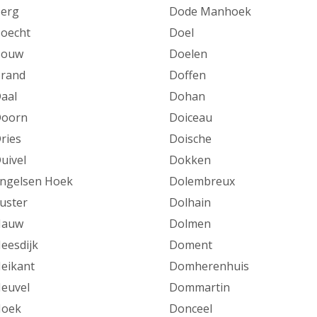
erg
Dode Manhoek
oecht
Doel
Bouw
Doelen
rand
Doffen
aal
Dohan
Doorn
Doiceau
ries
Doische
uivel
Dokken
ngelsen Hoek
Dolembreux
uster
Dolhain
Hauw
Dolmen
eesdijk
Doment
eikant
Domherenhuis
euvel
Dommartin
Hoek
Donceel