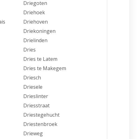
Driegoten
Driehoek
ais
Driehoven
Driekoningen
Drielinden
Dries
Dries te Latem
Dries te Makegem
Driesch
Driesele
Drieslinter
Driesstraat
Driestegehucht
Driestenbroek
Drieweg