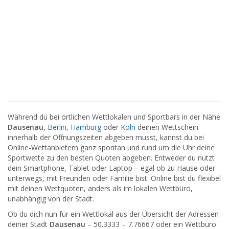
Während du bei örtlichen Wettlokalen und Sportbars in der Nähe
Dausenau,
Berlin
,
Hamburg
oder
Köln
deinen Wettschein
innerhalb der Öffnungszeiten abgeben musst, kannst du bei
Online-Wettanbietern ganz spontan und rund um die Uhr deine
Sportwette zu den besten Quoten abgeben. Entweder du nutzt
dein Smartphone, Tablet oder Laptop – egal ob zu Hause oder
unterwegs, mit Freunden oder Familie bist. Online bist du flexibel
mit deinen Wettquoten, anders als im lokalen Wettbüro,
unabhängig von der Stadt.
Ob du dich nun für ein Wettlokal aus der Übersicht der Adressen
deiner Stadt
Dausenau
– 50.3333 – 7.76667 oder ein Wettbüro