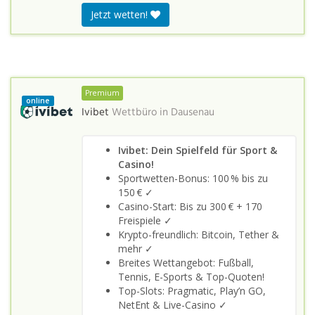
Jetzt wetten!
Premium
online
Ivibet
Wettbüro in
Dausenau
Ivibet: Dein Spielfeld für Sport &
Casino!
Sportwetten-Bonus: 100 % bis zu
150 € ✓
Casino-Start: Bis zu 300 € + 170
Freispiele ✓
Krypto-freundlich: Bitcoin, Tether &
mehr ✓
Breites Wettangebot: Fußball,
Tennis, E-Sports & Top-Quoten!
Top-Slots: Pragmatic, Play’n GO,
NetEnt & Live-Casino ✓