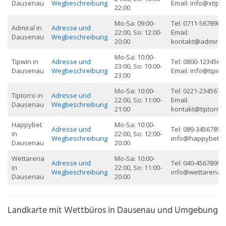
Dausenau
Wegbeschreibung
Email: info@xtip.d
22:00
Mo-Sa: 09:00-
Tel: 0711-56789012
Admiral in
Adresse und
22:00, So: 12:00-
Email:
Dausenau
Wegbeschreibung
20:00
kontakt@admiral.
Mo-Sa: 10:00-
Tipwin in
Adresse und
Tel: 0800-1234567,
23:00, So: 10:00-
Dausenau
Wegbeschreibung
Email: info@tipwi
23:00
Mo-Sa: 10:00-
Tel: 0221-2345678,
Tiptorro in
Adresse und
22:00, So: 11:00-
Email:
Dausenau
Wegbeschreibung
21:00
kontakt@tiptorro.
Happybet
Mo-Sa: 10:00-
Adresse und
Tel: 089-3456789, 
in
22:00, So: 12:00-
Wegbeschreibung
info@happybet.d
Dausenau
20:00
Wettarena
Mo-Sa: 10:00-
Adresse und
Tel: 040-4567890, 
in
22:00, So: 11:00-
Wegbeschreibung
info@wettarena.
Dausenau
20:00
Landkarte mit Wettbüros in Dausenau und Umgebung