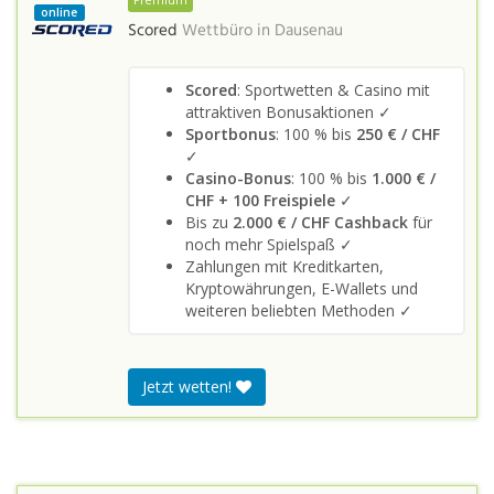
online
Scored
Wettbüro in
Dausenau
Scored
: Sportwetten & Casino mit
attraktiven Bonusaktionen ✓
Sportbonus
: 100 % bis
250 € / CHF
✓
Casino-Bonus
: 100 % bis
1.000 € /
CHF + 100 Freispiele
✓
Bis zu
2.000 € / CHF Cashback
für
noch mehr Spielspaß ✓
Zahlungen mit Kreditkarten,
Kryptowährungen, E-Wallets und
weiteren beliebten Methoden ✓
Jetzt wetten!