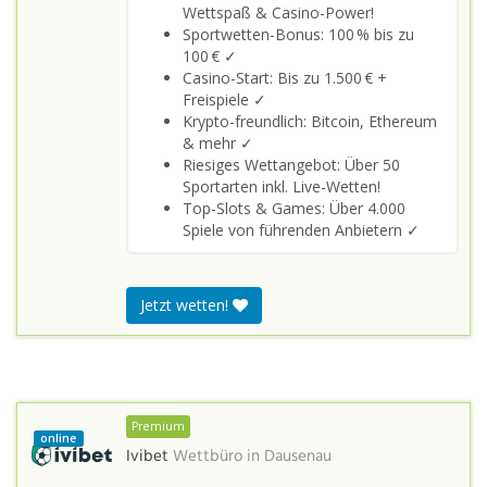
Wettspaß & Casino-Power!
Sportwetten-Bonus: 100 % bis zu
100 € ✓
Casino-Start: Bis zu 1.500 € +
Freispiele ✓
Krypto-freundlich: Bitcoin, Ethereum
& mehr ✓
Riesiges Wettangebot: Über 50
Sportarten inkl. Live-Wetten!
Top-Slots & Games: Über 4.000
Spiele von führenden Anbietern ✓
Jetzt wetten!
Premium
online
Ivibet
Wettbüro in
Dausenau