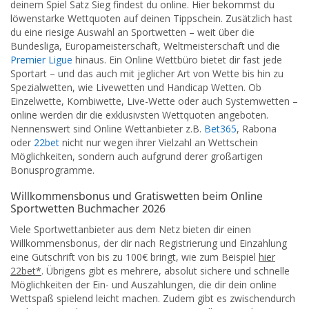
deinem Spiel Satz Sieg findest du online. Hier bekommst du
löwenstarke Wettquoten auf deinen Tippschein. Zusätzlich hast
du eine riesige Auswahl an Sportwetten – weit über die
Bundesliga, Europameisterschaft, Weltmeisterschaft und die
Premier Ligue
hinaus. Ein Online Wettbüro bietet dir fast jede
Sportart – und das auch mit jeglicher Art von Wette bis hin zu
Spezialwetten, wie Livewetten und Handicap Wetten. Ob
Einzelwette, Kombiwette, Live-Wette oder auch Systemwetten –
online werden dir die exklusivsten Wettquoten angeboten.
Nennenswert sind Online Wettanbieter z.B.
Bet365
, Rabona
oder
22bet
nicht nur wegen ihrer Vielzahl an Wettschein
Möglichkeiten, sondern auch aufgrund derer großartigen
Bonusprogramme.
Willkommensbonus und Gratiswetten beim Online
Sportwetten Buchmacher 2026
Viele Sportwettanbieter aus dem Netz bieten dir einen
Willkommensbonus, der dir nach Registrierung und Einzahlung
eine Gutschrift von bis zu 100€ bringt, wie zum Beispiel
hier
22bet*
. Übrigens gibt es mehrere, absolut sichere und schnelle
Möglichkeiten der Ein- und Auszahlungen, die dir dein online
Wettspaß spielend leicht machen. Zudem gibt es zwischendurch