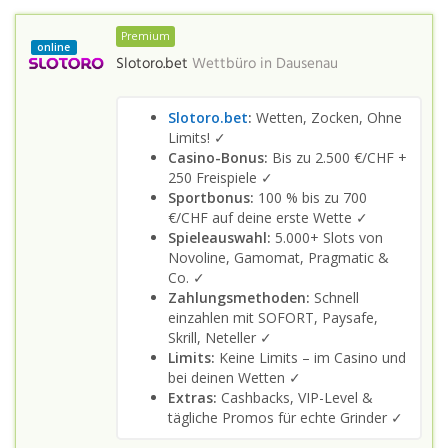
Premium
online
Slotoro.bet
Wettbüro in
Dausenau
Slotoro.bet
:
Wetten, Zocken, Ohne
Limits! ✓
Casino-Bonus:
Bis zu 2.500 €/CHF +
250 Freispiele ✓
Sportbonus:
100 % bis zu 700
€/CHF auf deine erste Wette ✓
Spieleauswahl:
5.000+ Slots von
Novoline, Gamomat, Pragmatic &
Co. ✓
Zahlungsmethoden:
Schnell
einzahlen mit SOFORT, Paysafe,
Skrill, Neteller ✓
Limits:
Keine Limits – im Casino und
bei deinen Wetten ✓
Extras:
Cashbacks, VIP-Level &
tägliche Promos für echte Grinder ✓