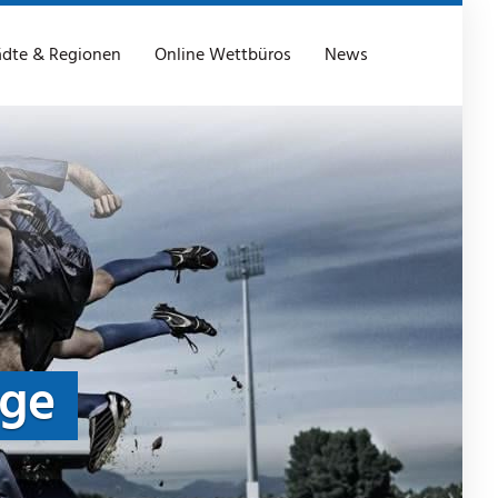
ädte & Regionen
Online Wettbüros
News
ge