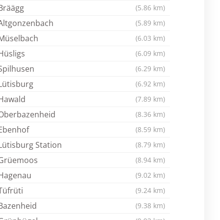
Bräägg
(5.86 km)
Altgonzenbach
(5.89 km)
Müselbach
(6.03 km)
Hüsligs
(6.09 km)
Spilhusen
(6.29 km)
Lütisburg
(6.92 km)
Hawald
(7.89 km)
Oberbazenheid
(8.36 km)
Ebenhof
(8.59 km)
Lütisburg Station
(8.79 km)
Grüemoos
(8.94 km)
Hagenau
(9.02 km)
Tüfrüti
(9.24 km)
Bazenheid
(9.38 km)