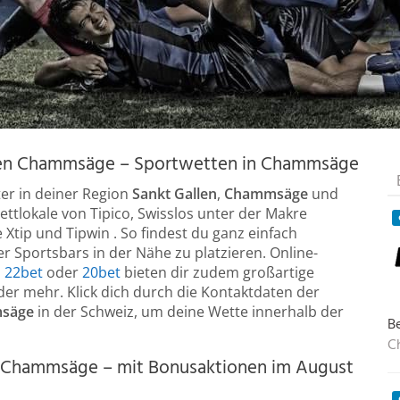
llen Chammsäge – Sportwetten in Chammsäge
ter in deiner Region
Sankt Gallen
,
Chammsäge
und
tlokale von Tipico, Swisslos unter der Makre
 Xtip und Tipwin . So findest du ganz einfach
r Sportsbars in der Nähe zu platzieren. Online-
,
22bet
oder
20bet
bieten dir zudem großartige
r mehr. Klick dich durch die Kontaktdaten der
säge
in der Schweiz, um deine Wette innerhalb der
Be
C
z, Chammsäge – mit Bonusaktionen im August