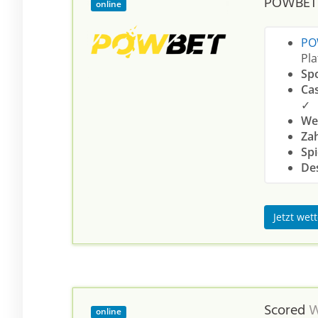
POWBET
online
PO
Pla
Sp
Ca
✓
We
Za
Spi
De
Jetzt wet
Scored
W
online