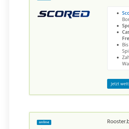
Sc
Bo
Sp
Ca
Fre
Bis
Sp
Zah
Wa
Jetzt wet
Rooster.
online