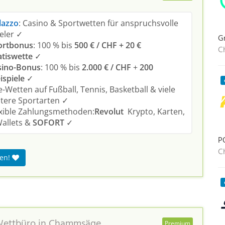
lazzo
: Casino & Sportwetten für anspruchsvolle
eler ✓
G
ortbonus
: 100 % bis
500
€ / CHF +
20 €
C
atiswette
✓
sino-Bonus
: 100 % bis
2.000
€ / CHF
+
200
ispiele
✓
e-Wetten auf Fußball, Tennis, Basketball & viele
tere Sportarten ✓
exible Zahlungsmethoden:
Revolut
Krypto, Karten,
Wallets &
SOFORT
✓
P
C
ten!
ettbüro in
Chammsäge
Premium