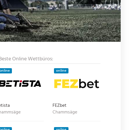
Beste Online Wettbüros:
online
online
tista
FEZbet
hammsäge
Chammsäge
online
online