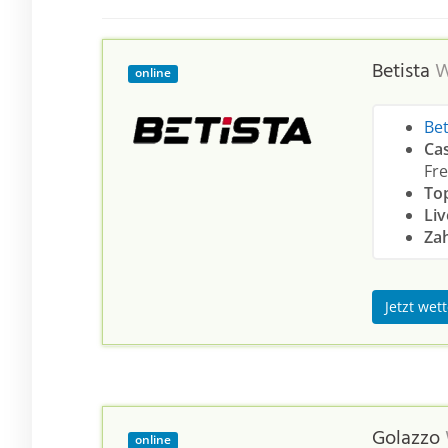
Betista
W
online
Bet
Cas
Fre
To
Liv
Za
Jetzt wet
Golazzo
online