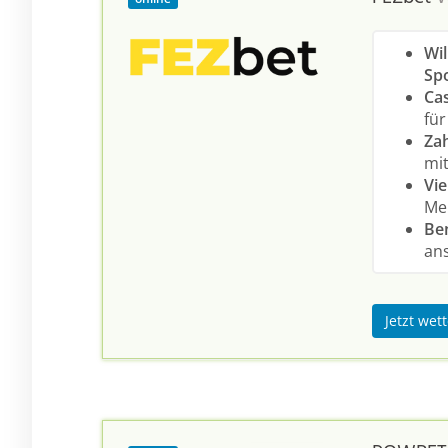
Wi
Sp
Ca
für
Za
mi
Vie
Mer
Be
an
Jetzt wet