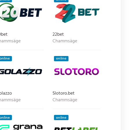
0bet
22bet
hammsäge
Chammsäge
online
online
olazzo
Slotoro.bet
hammsäge
Chammsäge
online
online