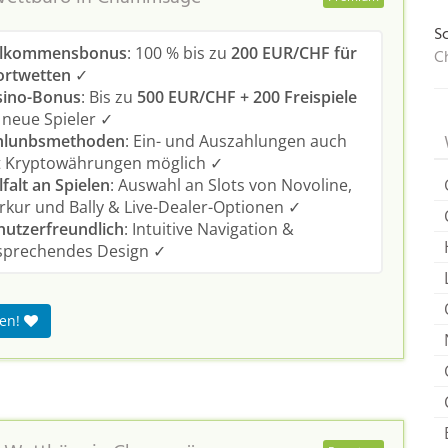
S
llkommensbonus
: 100 % bis zu
200 EUR/CHF für
C
ortwetten
✓
sino-Bonus
: Bis zu
500 EUR/CHF + 200 Freispiele
 neue Spieler ✓
hlunbsmethoden
: Ein- und Auszahlungen auch
t Kryptowährungen möglich ✓
lfalt an Spielen
: Auswahl an Slots von Novoline,
kur und Bally & Live-Dealer-Optionen ✓
nutzerfreundlich
: Intuitive Navigation &
sprechendes Design ✓
ten!