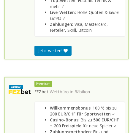
Top-Wetten:
Fußball, Tennis &
mehr ✓
Live-Wetten:
Hohe Quoten &
keine
Limits
✓
Zahlungen:
Visa, Mastercard,
Neteller, Skrill, Bitcoin
Jetzt wetten!
Premium
online
FEZbet
Wettbüro in
Bäbikon
Willkommensbonus
: 100 % bis zu
200 EUR/CHF für Sportwetten
✓
Casino-Bonus
: Bis zu
500 EUR/CHF
+ 200 Freispiele
für neue Spieler ✓
Zahlunbsmethoden
: Ein- und