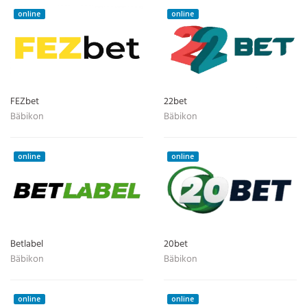
online
online
FEZbet
22bet
Bäbikon
Bäbikon
online
online
Betlabel
20bet
Bäbikon
Bäbikon
online
online