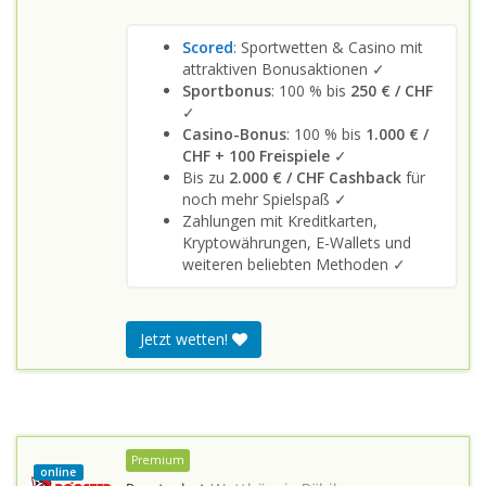
Scored
: Sportwetten & Casino mit
attraktiven Bonusaktionen ✓
Sportbonus
: 100 % bis
250 € / CHF
✓
Casino-Bonus
: 100 % bis
1.000 € /
CHF + 100 Freispiele
✓
Bis zu
2.000 € / CHF Cashback
für
noch mehr Spielspaß ✓
Zahlungen mit Kreditkarten,
Kryptowährungen, E-Wallets und
weiteren beliebten Methoden ✓
Jetzt wetten!
Premium
online