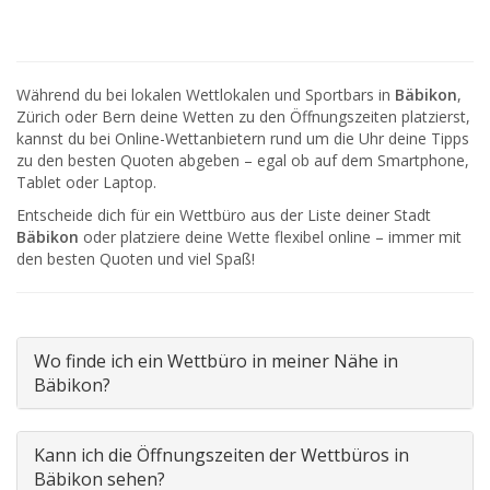
Während du bei lokalen Wettlokalen und Sportbars in
Bäbikon
,
Zürich oder Bern deine Wetten zu den Öffnungszeiten platzierst,
kannst du bei Online-Wettanbietern rund um die Uhr deine Tipps
zu den besten Quoten abgeben – egal ob auf dem Smartphone,
Tablet oder Laptop.
Entscheide dich für ein Wettbüro aus der Liste deiner Stadt
Bäbikon
oder platziere deine Wette flexibel online – immer mit
den besten Quoten und viel Spaß!
Wo finde ich ein Wettbüro in meiner Nähe in
Bäbikon?
Kann ich die Öffnungszeiten der Wettbüros in
Bäbikon sehen?