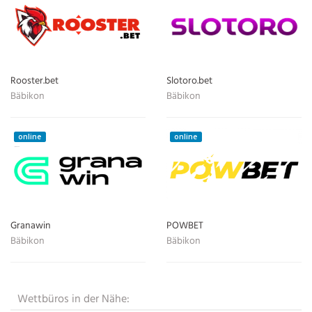
Rooster.bet
Slotoro.bet
Bäbikon
Bäbikon
online
online
Granawin
POWBET
Bäbikon
Bäbikon
Wettbüros in der Nähe: