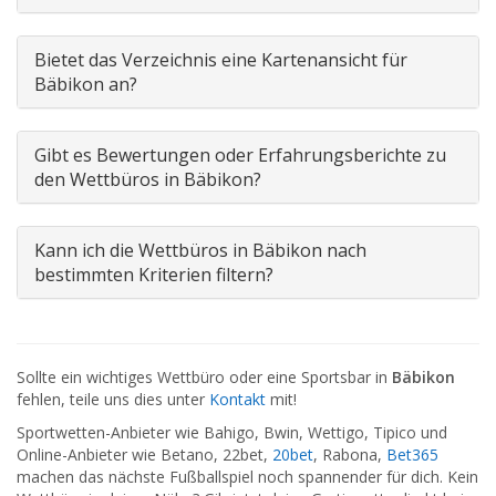
Bietet das Verzeichnis eine Kartenansicht für
Bäbikon an?
Gibt es Bewertungen oder Erfahrungsberichte zu
den Wettbüros in Bäbikon?
Kann ich die Wettbüros in Bäbikon nach
bestimmten Kriterien filtern?
Sollte ein wichtiges Wettbüro oder eine Sportsbar in
Bäbikon
fehlen, teile uns dies unter
Kontakt
mit!
Sportwetten-Anbieter wie Bahigo, Bwin, Wettigo, Tipico und
Online-Anbieter wie Betano, 22bet,
20bet
, Rabona,
Bet365
machen das nächste Fußballspiel noch spannender für dich. Kein