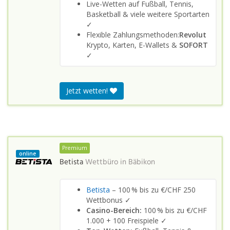
Live-Wetten auf Fußball, Tennis,
Basketball & viele weitere Sportarten
✓
Flexible Zahlungsmethoden:
Revolut
Krypto, Karten, E-Wallets &
SOFORT
✓
Jetzt wetten!
Premium
online
Betista
Wettbüro in
Bäbikon
Betista
– 100 % bis zu €/CHF 250
Wettbonus ✓
Casino-Bereich:
100 % bis zu €/CHF
1.000 + 100 Freispiele ✓