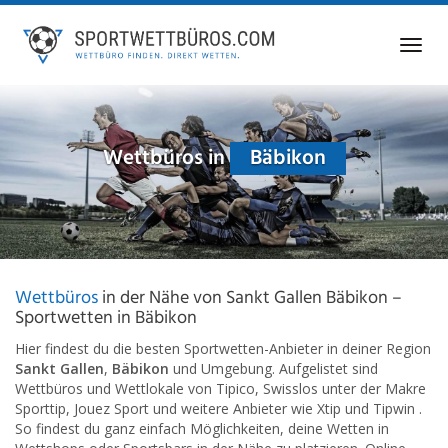
Skip
to
Toggl
main
navig
content
Wettbüros in
Bäbikon
Wettbüros
in der Nähe von Sankt Gallen Bäbikon –
Sportwetten in Bäbikon
Hier findest du die besten Sportwetten-Anbieter in deiner Region
Sankt Gallen
,
Bäbikon
und Umgebung. Aufgelistet sind
Wettbüros und Wettlokale von Tipico, Swisslos unter der Makre
Sporttip, Jouez Sport und weitere Anbieter wie Xtip und Tipwin .
So findest du ganz einfach Möglichkeiten, deine Wetten in