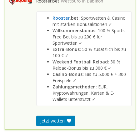
Rooster.bet
Wettbüro in
Bäbikon
Rooster
.bet:
Sportwetten & Casino
mit starken Bonusaktionen ✓
Willkommensbonus:
100 % Sports
Free Bet bis zu 200 € für
Sportwetten ✓
Extra-Bonus:
50 % zusätzlich bis zu
100 € ✓
Weekend Football Reload:
30 %
Reload-Bonus bis zu 300 € ✓
Casino-Bonus:
Bis zu 5.000 € + 300
Freispiele ✓
Zahlungsmethoden:
EUR,
Kryptowährungen, Karten & E-
Wallets unterstützt ✓
Jetzt wetten!