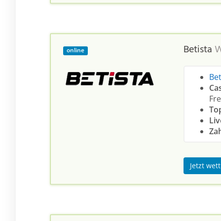
Betista
W
online
Bet
Cas
Fre
To
Liv
Za
Jetzt wet