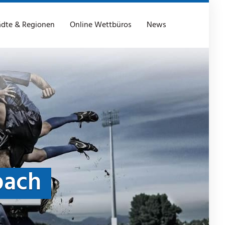
ädte & Regionen
Online Wettbüros
News
bach