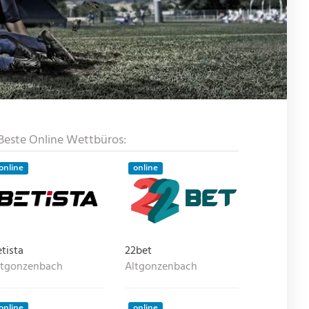
Beste Online Wettbüros:
online
online
tista
22bet
ltgonzenbach
Altgonzenbach
online
online