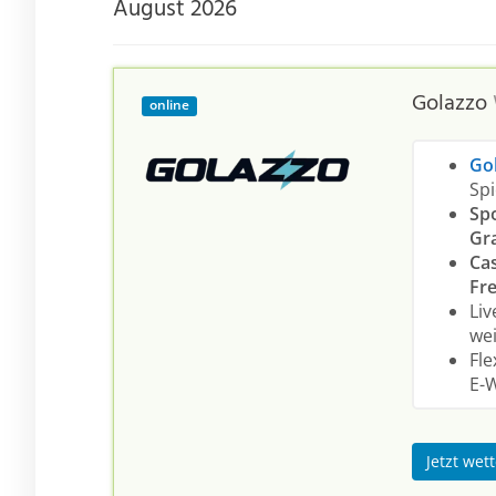
August 2026
Golazzo
online
Go
Spi
Sp
Gr
Ca
Fre
Liv
wei
Fl
E-
Jetzt wet