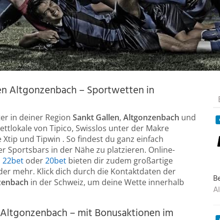
en Altgonzenbach – Sportwetten in
ter in deiner Region
Sankt Gallen
,
Altgonzenbach
und
tlokale von Tipico, Swisslos unter der Makre
 Xtip und Tipwin . So findest du ganz einfach
r Sportsbars in der Nähe zu platzieren. Online-
,
22bet
oder
20bet
bieten dir zudem großartige
r mehr. Klick dich durch die Kontaktdaten der
Be
zenbach
in der Schweiz, um deine Wette innerhalb
A
, Altgonzenbach – mit Bonusaktionen im