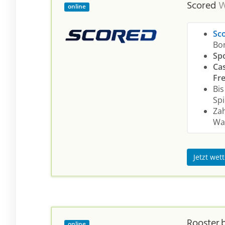
Scored
W
online
Sc
Bo
Sp
Ca
Fre
Bis
Sp
Zah
Wa
Jetzt wet
Rooster.
online