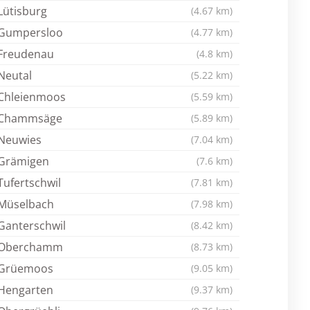
Lütisburg
(4.67 km)
Gumpersloo
(4.77 km)
Freudenau
(4.8 km)
Neutal
(5.22 km)
Chleienmoos
(5.59 km)
Chammsäge
(5.89 km)
Neuwies
(7.04 km)
Grämigen
(7.6 km)
Tufertschwil
(7.81 km)
Müselbach
(7.98 km)
Ganterschwil
(8.42 km)
Oberchamm
(8.73 km)
Grüemoos
(9.05 km)
Hengarten
(9.37 km)