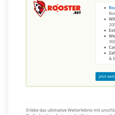
Ro
Bo
Wi
200
Ex
We
30
Ca
Za
& E
Jetzt wet
Erlebe das ultimative Wetterlebnis mit unsch