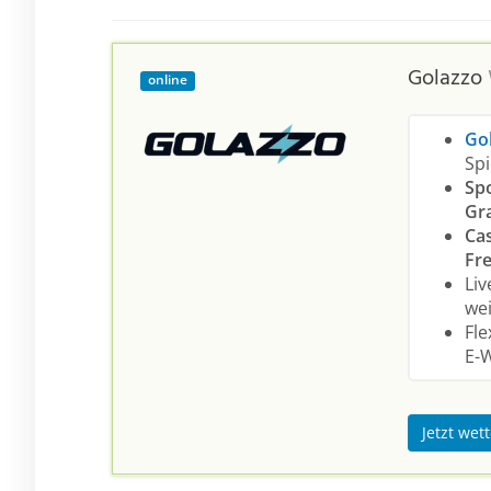
Golazzo
online
Go
Spi
Sp
Gr
Ca
Fre
Liv
wei
Fl
E-
Jetzt wet