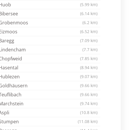
Huob
(5.99 km)
Bibersee
(6.14 km)
Grobenmoos
(6.2 km)
Eizmoos
(6.52 km)
Baregg
(7.09 km)
Lindencham
(7.7 km)
Chopfweid
(7.85 km)
Hasental
(8.94 km)
Hublezen
(9.07 km)
Goldhäusern
(9.66 km)
Teuflibach
(9.66 km)
Marchstein
(9.74 km)
Aspli
(10.8 km)
Stumpen
(11.08 km)