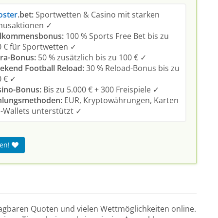
oster
.bet:
Sportwetten & Casino mit starken
nusaktionen ✓
llkommensbonus:
100 % Sports Free Bet bis zu
 € für Sportwetten ✓
tra-Bonus:
50 % zusätzlich bis zu 100 € ✓
ekend Football Reload:
30 % Reload-Bonus bis zu
0 € ✓
sino-Bonus:
Bis zu 5.000 € + 300 Freispiele ✓
hlungsmethoden:
EUR, Kryptowährungen, Karten
-Wallets unterstützt ✓
ten!
lagbaren Quoten und vielen Wettmöglichkeiten online.