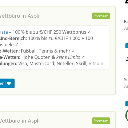
ettbüro in
Aspli
Premium
Be
As
ista
– 100 % bis zu €/CHF 250 Wettbonus ✓
ino-Bereich:
100 % bis zu €/CHF 1.000 + 100
ispiele ✓
p-Wetten:
Fußball, Tennis & mehr ✓
e-Wetten:
Hohe Quoten &
keine Limits
✓
hlungen:
Visa, Mastercard, Neteller, Skrill, Bitcoin
S
ten!
As
ettbüro in
Aspli
Premium