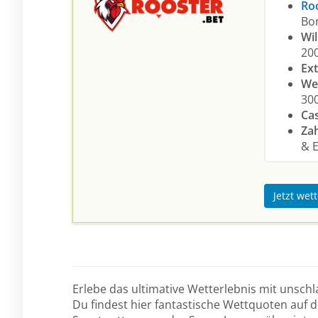
Ro
Bo
Wi
200
Ex
We
30
Ca
Za
& E
Jetzt wet
Erlebe das ultimative Wetterlebnis mit unsch
Du findest hier fantastische Wettquoten auf 