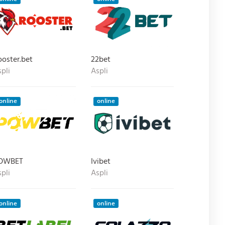
ooster.bet
22bet
pli
Aspli
online
online
OWBET
Ivibet
pli
Aspli
online
online