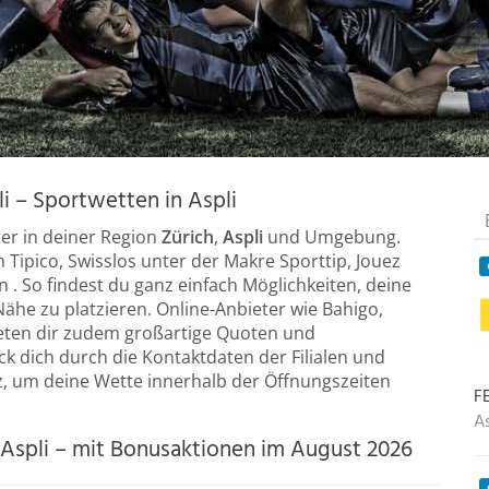
i – Sportwetten in Aspli
ter in deiner Region
Zürich
,
Aspli
und Umgebung.
 Tipico, Swisslos unter der Makre Sporttip, Jouez
n . So findest du ganz einfach Möglichkeiten, deine
ähe zu platzieren. Online-Anbieter wie Bahigo,
eten dir zudem großartige Quoten und
 dich durch die Kontaktdaten der Filialen und
z, um deine Wette innerhalb der Öffnungszeiten
F
As
 Aspli – mit Bonusaktionen im August 2026