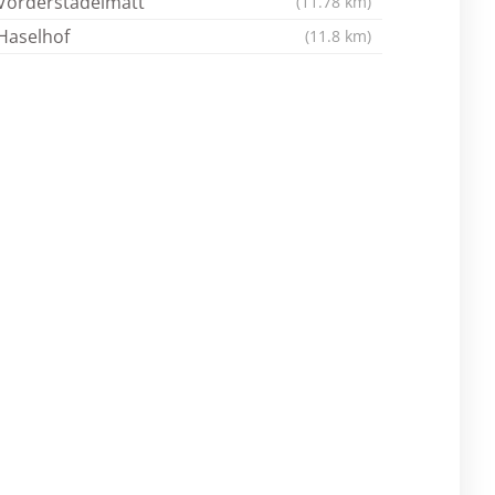
Vorderstadelmatt
(11.78 km)
Haselhof
(11.8 km)