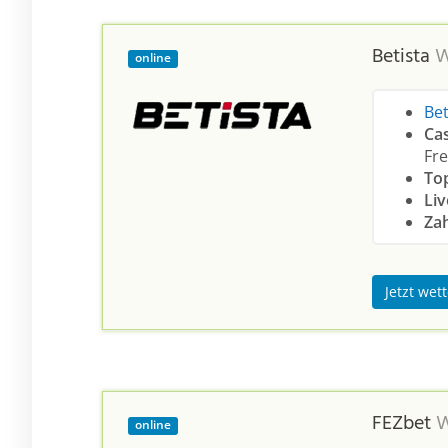
Betista
W
online
Bet
Cas
Fre
To
Liv
Za
Jetzt wet
FEZbet
W
online