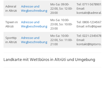
Mo-Sa: 09:00-
Tel: 0711-56789012,
Admiral
Adresse und
22:00, So: 12:00-
Email:
in Altrüti
Wegbeschreibung
20:00
kontakt@admiral.ch
Mo-Sa: 10:00-
Tipwin in
Adresse und
Tel: 0800-1234567,
23:00, So: 10:00-
Altrüti
Wegbeschreibung
Email: info@tipwin.c
23:00
Mo-Sa: 10:00-
Tel: 0221-2345678,
Sporttip
Adresse und
22:00, So: 11:00-
Email:
in Altrüti
Wegbeschreibung
21:00
kontakt@tiptorro.ch
Landkarte mit Wettbüros in Altrüti und Umgebung