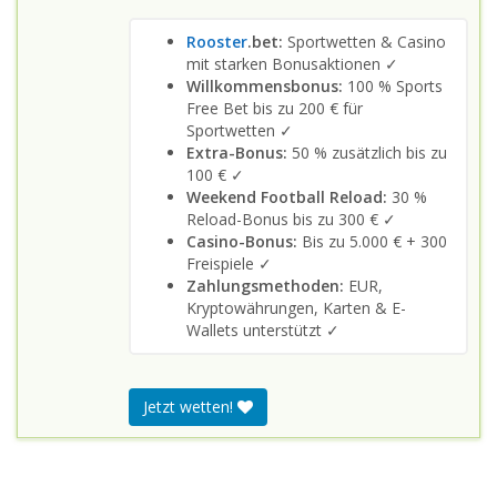
Rooster
.bet:
Sportwetten & Casino
mit starken Bonusaktionen ✓
Willkommensbonus:
100 % Sports
Free Bet bis zu 200 € für
Sportwetten ✓
Extra-Bonus:
50 % zusätzlich bis zu
100 € ✓
Weekend Football Reload:
30 %
Reload-Bonus bis zu 300 € ✓
Casino-Bonus:
Bis zu 5.000 € + 300
Freispiele ✓
Zahlungsmethoden:
EUR,
Kryptowährungen, Karten & E-
Wallets unterstützt ✓
Jetzt wetten!