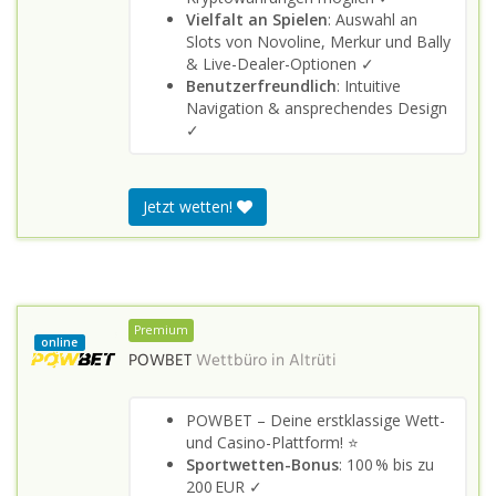
Vielfalt an Spielen
: Auswahl an
Slots von Novoline, Merkur und Bally
& Live-Dealer-Optionen ✓
Benutzerfreundlich
: Intuitive
Navigation & ansprechendes Design
✓
Jetzt wetten!
Premium
online
POWBET
Wettbüro in
Altrüti
POWBET – Deine erstklassige Wett-
und Casino-Plattform! ⭐
Sportwetten-Bonus
: 100 % bis zu
200 EUR ✓