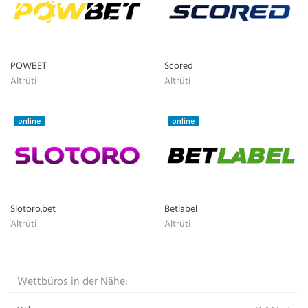
POWBET
Scored
Altrüti
Altrüti
online
online
Slotoro.bet
Betlabel
Altrüti
Altrüti
Wettbüros in der Nähe: