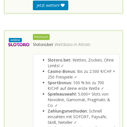
Jetzt wetten!
Premium
online
Slotoro.bet
Wettbüro in
Altrüti
Slotoro.bet:
Wetten, Zocken, Ohne
Limits! ✓
Casino-Bonus:
Bis zu 2.500 €/CHF +
250 Freispiele ✓
Sportbonus:
100 % bis zu 700
€/CHF auf deine erste Wette ✓
Spieleauswahl:
5.000+ Slots von
Novoline, Gamomat, Pragmatic &
Co. ✓
Zahlungsmethoden:
Schnell
einzahlen mit SOFORT, Paysafe,
Skrill, Neteller ✓