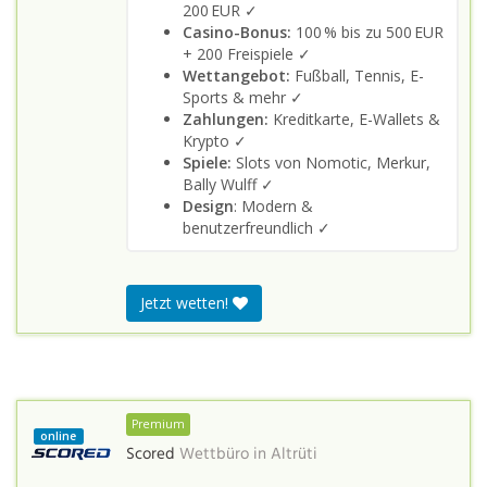
200 EUR ✓
Casino-Bonus:
100 % bis zu 500 EUR
+ 200 Freispiele ✓
Wettangebot:
Fußball, Tennis, E-
Sports & mehr ✓
Zahlungen:
Kreditkarte, E-Wallets &
Krypto ✓
Spiele:
Slots von Nomotic, Merkur,
Bally Wulff ✓
Design
: Modern &
benutzerfreundlich ✓
Jetzt wetten!
Premium
online
Scored
Wettbüro in
Altrüti