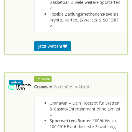
Basketball & viele weitere Sportarten
✓
Flexible Zahlungsmethoden:
Revolut
Krypto, Karten, E-Wallets &
SOFORT
✓
Jetzt wetten!
Premium
online
Granawin
Wettbüro in
Altrüti
Granawin – Dein Hotspot für Wetten
& Casino-Entertainment ohne Limits!
⭐
Sportwetten-Bonus:
100 % bis zu
100 €/CHF auf die erste Einzahlung!