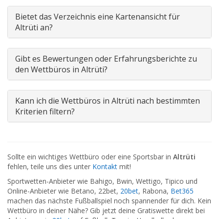
Bietet das Verzeichnis eine Kartenansicht für
Altrüti an?
Gibt es Bewertungen oder Erfahrungsberichte zu
den Wettbüros in Altrüti?
Kann ich die Wettbüros in Altrüti nach bestimmten
Kriterien filtern?
Sollte ein wichtiges Wettbüro oder eine Sportsbar in
Altrüti
fehlen, teile uns dies unter
Kontakt
mit!
Sportwetten-Anbieter wie Bahigo, Bwin, Wettigo, Tipico und
Online-Anbieter wie Betano, 22bet,
20bet
, Rabona,
Bet365
machen das nächste Fußballspiel noch spannender für dich. Kein
Wettbüro in deiner Nähe? Gib jetzt deine Gratiswette direkt bei