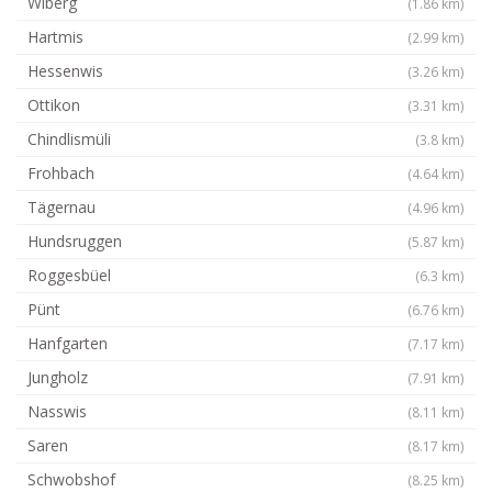
Wiberg
(1.86 km)
Hartmis
(2.99 km)
Hessenwis
(3.26 km)
Ottikon
(3.31 km)
Chindlismüli
(3.8 km)
Frohbach
(4.64 km)
Tägernau
(4.96 km)
Hundsruggen
(5.87 km)
Roggesbüel
(6.3 km)
Pünt
(6.76 km)
Hanfgarten
(7.17 km)
Jungholz
(7.91 km)
Nasswis
(8.11 km)
Saren
(8.17 km)
Schwobshof
(8.25 km)