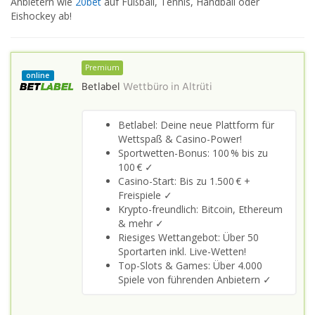
Anbietern wie
20bet
auf Fußball, Tennis, Handball oder
Eishockey ab!
Premium
online
Betlabel
Wettbüro in
Altrüti
Betlabel: Deine neue Plattform für
Wettspaß & Casino-Power!
Sportwetten-Bonus: 100 % bis zu
100 € ✓
Casino-Start: Bis zu 1.500 € +
Freispiele ✓
Krypto-freundlich: Bitcoin, Ethereum
& mehr ✓
Riesiges Wettangebot: Über 50
Sportarten inkl. Live-Wetten!
Top-Slots & Games: Über 4.000
Spiele von führenden Anbietern ✓