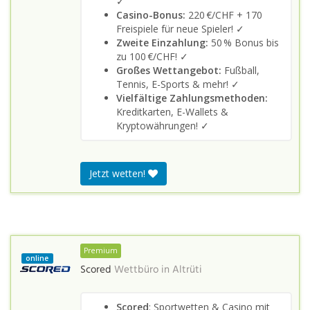
✓
Casino-Bonus:
220 €/CHF + 170
Freispiele für neue Spieler! ✓
Zweite Einzahlung:
50 % Bonus bis
zu 100 €/CHF! ✓
Großes Wettangebot:
Fußball,
Tennis, E-Sports & mehr! ✓
Vielfältige Zahlungsmethoden:
Kreditkarten, E-Wallets &
Kryptowährungen! ✓
Jetzt wetten!
Premium
online
Scored
Wettbüro in
Altrüti
Scored
: Sportwetten & Casino mit