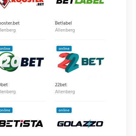
ooster.bet
Betlabel
llenberg
Allenberg
online
online
0bet
22bet
llenberg
Allenberg
online
online