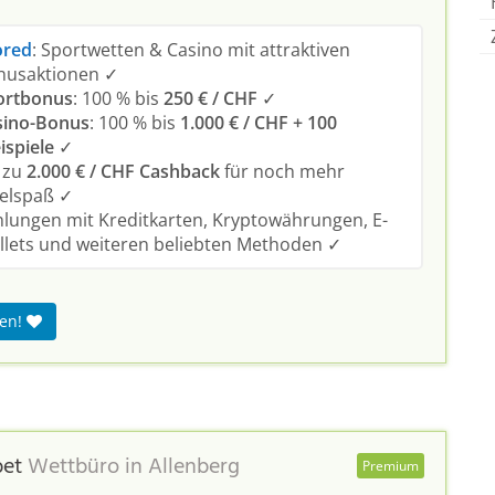
ored
: Sportwetten & Casino mit attraktiven
nusaktionen ✓
ortbonus
: 100 % bis
250 € / CHF
✓
sino-Bonus
: 100 % bis
1.000 € / CHF + 100
ispiele
✓
 zu
2.000 € / CHF Cashback
für noch mehr
ielspaß ✓
lungen mit Kreditkarten, Kryptowährungen, E-
llets und weiteren beliebten Methoden ✓
ten!
bet
Wettbüro in
Allenberg
Premium