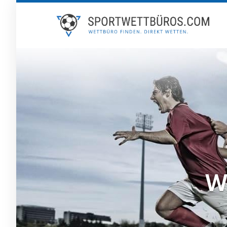
Skip
to
main
content
W