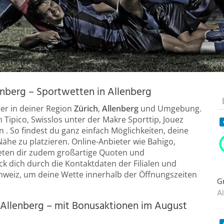
enberg – Sportwetten in Allenberg
ter in deiner Region
Zürich
,
Allenberg
und Umgebung.
 Tipico, Swisslos unter der Makre Sporttip, Jouez
n . So findest du ganz einfach Möglichkeiten, deine
ähe zu platzieren. Online-Anbieter wie Bahigo,
eten dir zudem großartige Quoten und
 dich durch die Kontaktdaten der Filialen und
hweiz, um deine Wette innerhalb der Öffnungszeiten
G
A
 Allenberg – mit Bonusaktionen im August