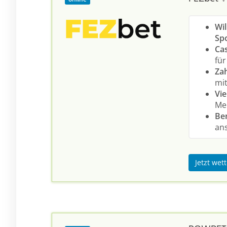
Wi
Sp
Ca
für
Za
mi
Vie
Mer
Be
an
Jetzt wet