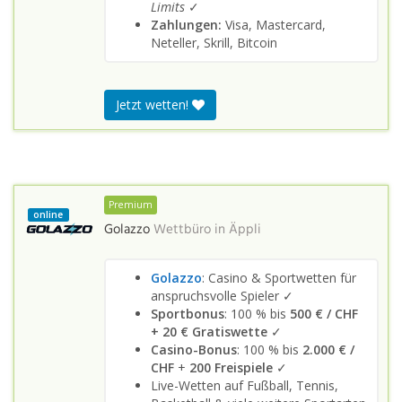
Limits
✓
Zahlungen:
Visa, Mastercard,
Neteller, Skrill, Bitcoin
Jetzt wetten!
Premium
online
Golazzo
Wettbüro in
Äppli
Golazzo
: Casino & Sportwetten für
anspruchsvolle Spieler ✓
Sportbonus
: 100 % bis
500
€ / CHF
+
20 € Gratiswette
✓
Casino-Bonus
: 100 % bis
2.000
€ /
CHF
+
200 Freispiele
✓
Live-Wetten auf Fußball, Tennis,