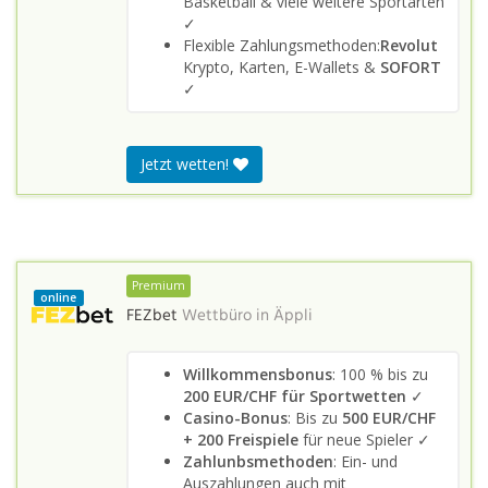
Basketball & viele weitere Sportarten
✓
Flexible Zahlungsmethoden:
Revolut
Krypto, Karten, E-Wallets &
SOFORT
✓
Jetzt wetten!
Premium
online
FEZbet
Wettbüro in
Äppli
Willkommensbonus
: 100 % bis zu
200 EUR/CHF für Sportwetten
✓
Casino-Bonus
: Bis zu
500 EUR/CHF
+ 200 Freispiele
für neue Spieler ✓
Zahlunbsmethoden
: Ein- und
Auszahlungen auch mit