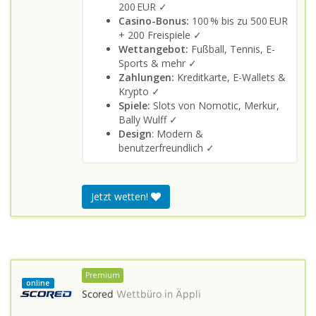
200 EUR ✓
Casino-Bonus:
100 % bis zu 500 EUR
+ 200 Freispiele ✓
Wettangebot:
Fußball, Tennis, E-
Sports & mehr ✓
Zahlungen:
Kreditkarte, E-Wallets &
Krypto ✓
Spiele:
Slots von Nomotic, Merkur,
Bally Wulff ✓
Design
: Modern &
benutzerfreundlich ✓
Jetzt wetten!
Premium
online
Scored
Wettbüro in
Äppli