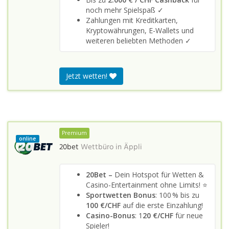
noch mehr Spielspaß ✓
Zahlungen mit Kreditkarten,
Kryptowährungen, E-Wallets und
weiteren beliebten Methoden ✓
Jetzt wetten!
Premium
online
20bet
Wettbüro in
Äppli
20Bet –
Dein Hotspot für Wetten &
Casino-Entertainment ohne Limits! ⭐
Sportwetten Bonus
: 100 % bis zu
100 €/CHF
auf die erste Einzahlung!
Casino-Bonus
: 1
20 €/CHF
für neue
Spieler!