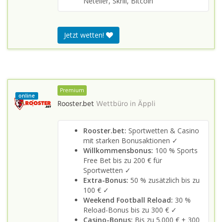
Neteller, Skrill, Bitcoin
Jetzt wetten!
Premium
online
Rooster.bet
Wettbüro in
Äppli
Rooster.bet:
Sportwetten & Casino
mit starken Bonusaktionen ✓
Willkommensbonus:
100 % Sports
Free Bet bis zu 200 € für
Sportwetten ✓
Extra-Bonus:
50 % zusätzlich bis zu
100 € ✓
Weekend Football Reload:
30 %
Reload-Bonus bis zu 300 € ✓
Casino-Bonus:
Bis zu 5.000 € + 300