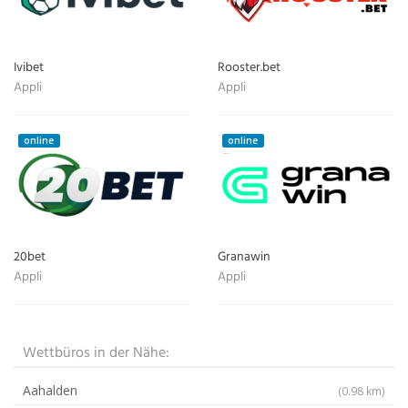
Ivibet
Rooster.bet
Äppli
Äppli
online
online
20bet
Granawin
Äppli
Äppli
Wettbüros in der Nähe:
Aahalden
(0.98 km)