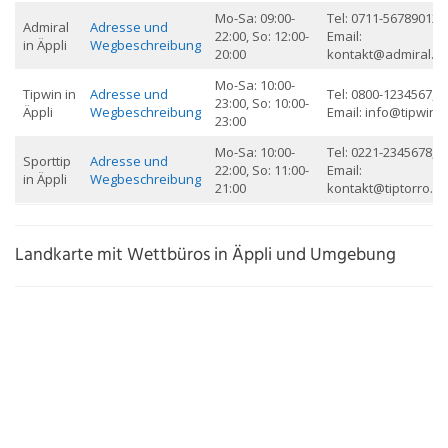
Mo-Sa: 09:00-
Tel: 0711-56789012,
Admiral
Adresse und
22:00, So: 12:00-
Email:
in Äppli
Wegbeschreibung
20:00
kontakt@admiral.ch
Mo-Sa: 10:00-
Tipwin in
Adresse und
Tel: 0800-1234567,
23:00, So: 10:00-
Äppli
Wegbeschreibung
Email: info@tipwin.c
23:00
Mo-Sa: 10:00-
Tel: 0221-2345678,
Sporttip
Adresse und
22:00, So: 11:00-
Email:
in Äppli
Wegbeschreibung
21:00
kontakt@tiptorro.ch
Landkarte mit Wettbüros in Äppli und Umgebung