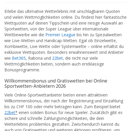
Erlebe das ultimative Wetterlebnis mit unschlagbaren Quoten
und vielen Wettmöglichkeiten online. Du findest hier fantastische
Wettquoten auf deinen Tippschein und eine riesige Auswahl an
Sportwetten, von der Super League über internationale
Wettbewerbe wie die
Premier League
bis hin zu Spezialwetten
wie Live-Wetten und Handicap-Wetten. Egal ob Einzelwette,
Kombiwette, Live-Wette oder Systemwette – online erhältst du
exklusive Wettquoten. Besonders erwähnenswert sind Anbieter
wie
Bet365
, Rabona und
22bet
, die nicht nur viele
Wettmöglichkeiten bieten, sondern auch erstklassige
Bonusprogramme.
Willkommensbonus und Gratiswetten bei Online
Sportwetten-Anbietern 2026
Viele Online-Sportwettanbieter bieten einen attraktiven
Willkommensbonus, der nach der Registrierung und Einzahlung
bis zu CHF 100 oder mehr betragen kann. Zum Beispiel bietet
22bet
*
einen soliden Bonus für neue Spieler. Zusätzlich gibt es
sichere und schnelle Zahlungsmöglichkeiten, die dein
Wetterlebnis problemlos gestalten. Zwischendurch kannst du
auch von Gratiswetten und weiteren Aktionen profitieren, um