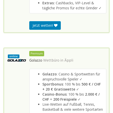
Extras:
Cashbacks, VIP-Level &
tägliche Promos für echte Grinder ✓
Jetzt wetten!
Premium
online
Golazzo
Wettbüro in
Äppli
Golazzo
: Casino & Sportwetten für
anspruchsvolle Spieler ✓
Sportbonus
: 100 % bis
500
€ / CHF
+
20 € Gratiswette
✓
Casino-Bonus
: 100 % bis
2.000
€ /
CHF
+
200 Freispiele
✓
Live-Wetten auf Fußball, Tennis,
Basketball & viele weitere Sportarten