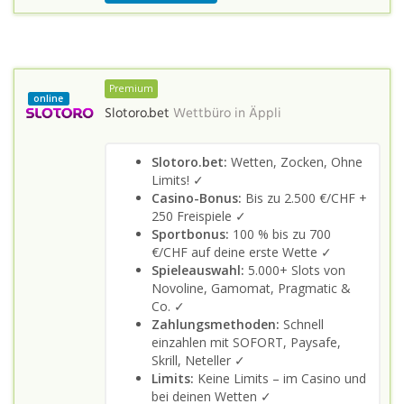
Premium
online
Slotoro.bet
Wettbüro in
Äppli
Slotoro.bet:
Wetten, Zocken, Ohne
Limits! ✓
Casino-Bonus:
Bis zu 2.500 €/CHF +
250 Freispiele ✓
Sportbonus:
100 % bis zu 700
€/CHF auf deine erste Wette ✓
Spieleauswahl:
5.000+ Slots von
Novoline, Gamomat, Pragmatic &
Co. ✓
Zahlungsmethoden:
Schnell
einzahlen mit SOFORT, Paysafe,
Skrill, Neteller ✓
Limits:
Keine Limits – im Casino und
bei deinen Wetten ✓