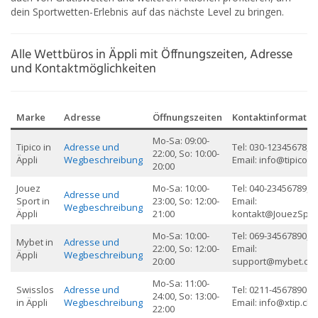
dein Sportwetten-Erlebnis auf das nächste Level zu bringen.
Alle Wettbüros in Äppli mit Öffnungszeiten, Adresse
und Kontaktmöglichkeiten
Marke
Adresse
Öffnungszeiten
Kontaktinformatio
Mo-Sa: 09:00-
Tipico in
Adresse und
Tel: 030-12345678,
22:00, So: 10:00-
Äppli
Wegbeschreibung
Email: info@tipico.c
20:00
Jouez
Mo-Sa: 10:00-
Tel: 040-23456789,
Adresse und
Sport in
23:00, So: 12:00-
Email:
Wegbeschreibung
Äppli
21:00
kontakt@JouezSpor
Mo-Sa: 10:00-
Tel: 069-34567890,
Mybet in
Adresse und
22:00, So: 12:00-
Email:
Äppli
Wegbeschreibung
20:00
support@mybet.ch
Mo-Sa: 11:00-
Swisslos
Adresse und
Tel: 0211-45678901,
24:00, So: 13:00-
in Äppli
Wegbeschreibung
Email: info@xtip.ch
22:00