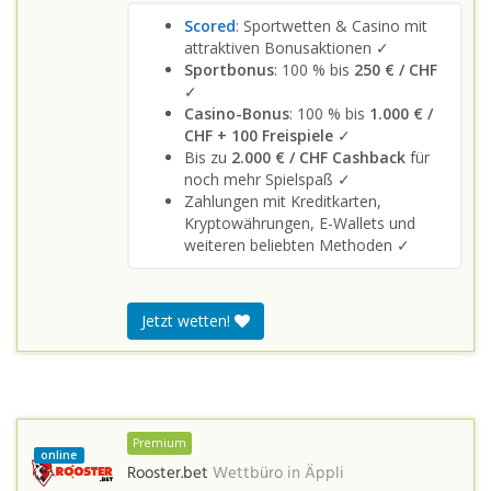
Scored
: Sportwetten & Casino mit
attraktiven Bonusaktionen ✓
Sportbonus
: 100 % bis
250 € / CHF
✓
Casino-Bonus
: 100 % bis
1.000 € /
CHF + 100 Freispiele
✓
Bis zu
2.000 € / CHF Cashback
für
noch mehr Spielspaß ✓
Zahlungen mit Kreditkarten,
Kryptowährungen, E-Wallets und
weiteren beliebten Methoden ✓
Jetzt wetten!
Premium
online
Rooster.bet
Wettbüro in
Äppli