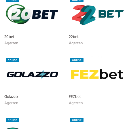
online
online
20bet
22bet
Ägerten
Ägerten
online
online
Golazzo
FEZbet
Ägerten
Ägerten
online
online