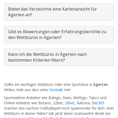
Bietet das Verzeichnis eine Kartenansicht für
Ägerten an?
Gibt es Bewertungen oder Erfahrungsberichte zu
den Wettbüros in Ägerten?
Kann ich die Wettbüros in Ägerten nach
bestimmten Kriterien filtern?
Sollte ein wichtiges Wettbüro oder eine Sportsbar in
Ägerten
fehlen, teile uns dies unter
Kontakt
mit!
Sportwetten-Anbieter wie Bahigo, Bwin, Wettigo, Tipico und
Online-Anbieter wie Betano, 22bet,
20bet
, Rabona,
Bet365
machen das nächste Fußballspiel noch spannender für dich. Kein
Wettbüro in deiner Nähe? Gib jetzt deine Gratiswette direkt bei