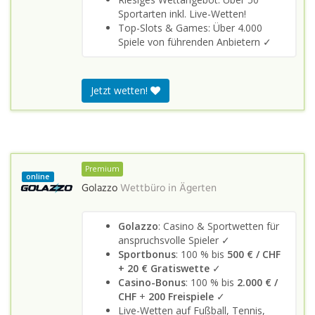
Sportarten inkl. Live-Wetten!
Top-Slots & Games: Über 4.000
Spiele von führenden Anbietern ✓
Jetzt wetten!
Premium
online
Golazzo
Wettbüro in
Ägerten
Golazzo
: Casino & Sportwetten für
anspruchsvolle Spieler ✓
Sportbonus
: 100 % bis
500
€ / CHF
+
20 € Gratiswette
✓
Casino-Bonus
: 100 % bis
2.000
€ /
CHF
+
200 Freispiele
✓
Live-Wetten auf Fußball, Tennis,