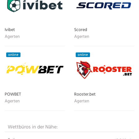
Ivibet
Scored
Ägerten
Ägerten
online
online
POWBET
Rooster.bet
Ägerten
Ägerten
Wettbüros in der Nähe: