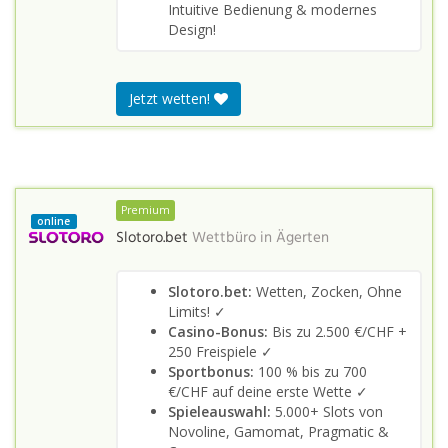
Intuitive Bedienung & modernes
Design!
Jetzt wetten!
Premium
online
Slotoro.bet
Wettbüro in
Ägerten
Slotoro.bet:
Wetten, Zocken, Ohne
Limits! ✓
Casino-Bonus:
Bis zu 2.500 €/CHF +
250 Freispiele ✓
Sportbonus:
100 % bis zu 700
€/CHF auf deine erste Wette ✓
Spieleauswahl:
5.000+ Slots von
Novoline, Gamomat, Pragmatic &