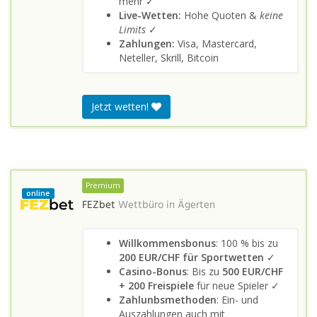
mehr ✓
Live-Wetten:
Hohe Quoten &
keine
Limits
✓
Zahlungen:
Visa, Mastercard,
Neteller, Skrill, Bitcoin
Jetzt wetten!
Premium
online
FEZbet
Wettbüro in
Ägerten
Willkommensbonus
: 100 % bis zu
200 EUR/CHF für Sportwetten
✓
Casino-Bonus
: Bis zu
500 EUR/CHF
+ 200 Freispiele
für neue Spieler ✓
Zahlunbsmethoden
: Ein- und
Auszahlungen auch mit