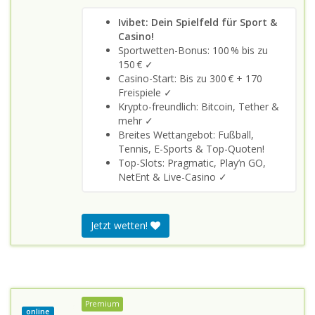
Ivibet: Dein Spielfeld für Sport &
Casino!
Sportwetten-Bonus: 100 % bis zu
150 € ✓
Casino-Start: Bis zu 300 € + 170
Freispiele ✓
Krypto-freundlich: Bitcoin, Tether &
mehr ✓
Breites Wettangebot: Fußball,
Tennis, E-Sports & Top-Quoten!
Top-Slots: Pragmatic, Play’n GO,
NetEnt & Live-Casino ✓
Jetzt wetten!
Premium
online