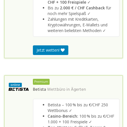
CHF + 100 Freispiele
✓
Bis zu
2.000 € / CHF Cashback
für
noch mehr Spielspaß ✓
Zahlungen mit Kreditkarten,
Kryptowährungen, E-Wallets und
weiteren beliebten Methoden ✓
Jetzt wetten!
Premium
online
Betista
Wettbüro in
Ägerten
Betista – 100 % bis zu €/CHF 250
Wettbonus ✓
Casino-Bereich:
100 % bis zu €/CHF
1.000 + 100 Freispiele ✓