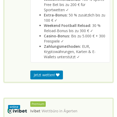
Free Bet bis zu 200 € für
Sportwetten ✓
Extra-Bonus:
50 % zusätzlich bis zu
100 € ✓
Weekend Football Reload:
30 %
Reload-Bonus bis zu 300 € ✓
Casino-Bonus:
Bis zu 5.000 € + 300
Freispiele ✓
Zahlungsmethoden:
EUR,
Kryptowährungen, Karten & E-
Wallets unterstützt ✓
Jetzt wetten!
Premium
online
Ivibet
Wettbüro in
Ägerten