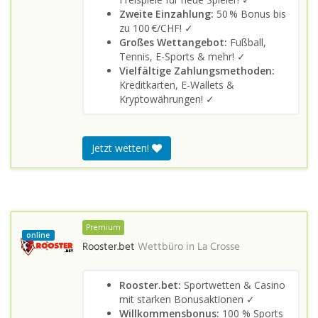
Zweite Einzahlung:
50 % Bonus bis
zu 100 €/CHF! ✓
Großes Wettangebot:
Fußball,
Tennis, E-Sports & mehr! ✓
Vielfältige Zahlungsmethoden:
Kreditkarten, E-Wallets &
Kryptowährungen! ✓
Jetzt wetten!
Premium
online
Rooster.bet
Wettbüro in
La Crosse
Rooster.bet:
Sportwetten & Casino
mit starken Bonusaktionen ✓
Willkommensbonus:
100 % Sports