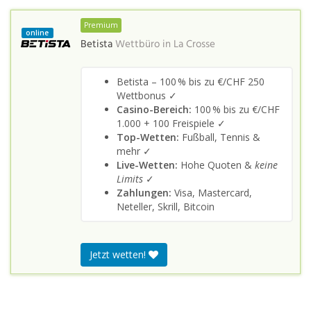
Premium
online
Betista
Wettbüro in
La Crosse
Betista – 100 % bis zu €/CHF 250
Wettbonus ✓
Casino-Bereich:
100 % bis zu €/CHF
1.000 + 100 Freispiele ✓
Top-Wetten:
Fußball, Tennis &
mehr ✓
Live-Wetten:
Hohe Quoten &
keine
Limits
✓
Zahlungen:
Visa, Mastercard,
Neteller, Skrill, Bitcoin
Jetzt wetten!