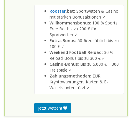
Rooster
.bet:
Sportwetten & Casino
mit starken Bonusaktionen ✓
Willkommensbonus:
100 % Sports
Free Bet bis zu 200 € für
Sportwetten ✓
Extra-Bonus:
50 % zusätzlich bis zu
100 € ✓
Weekend Football Reload:
30 %
Reload-Bonus bis zu 300 € ✓
Casino-Bonus:
Bis zu 5.000 € + 300
Freispiele ✓
Zahlungsmethoden:
EUR,
Kryptowährungen, Karten & E-
Wallets unterstützt ✓
Jetzt wetten!