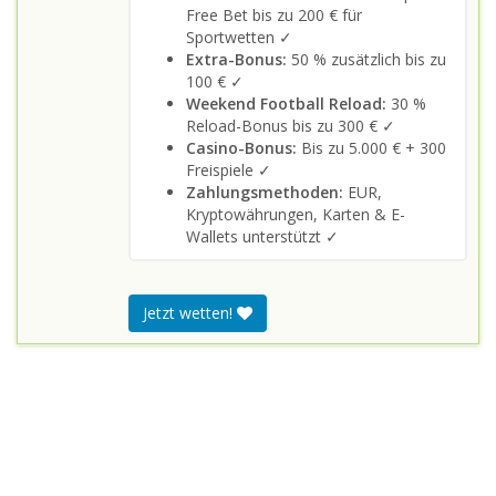
Free Bet bis zu 200 € für
Sportwetten ✓
Extra-Bonus:
50 % zusätzlich bis zu
100 € ✓
Weekend Football Reload:
30 %
Reload-Bonus bis zu 300 € ✓
Casino-Bonus:
Bis zu 5.000 € + 300
Freispiele ✓
Zahlungsmethoden:
EUR,
Kryptowährungen, Karten & E-
Wallets unterstützt ✓
Jetzt wetten!