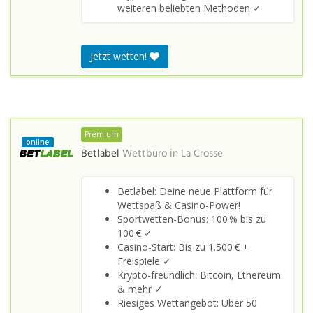
weiteren beliebten Methoden ✓
Jetzt wetten!
Premium
online
Betlabel
Wettbüro in
La Crosse
Betlabel: Deine neue Plattform für
Wettspaß & Casino-Power!
Sportwetten-Bonus: 100 % bis zu
100 € ✓
Casino-Start: Bis zu 1.500 € +
Freispiele ✓
Krypto-freundlich: Bitcoin, Ethereum
& mehr ✓
Riesiges Wettangebot: Über 50