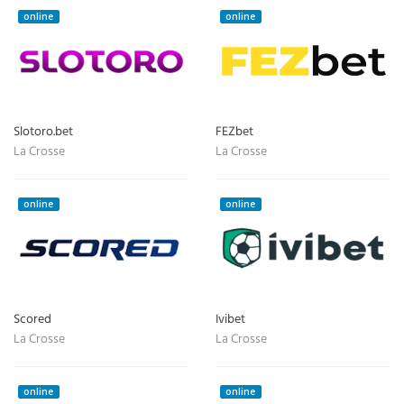
online
online
Slotoro.bet
FEZbet
La Crosse
La Crosse
online
online
Scored
Ivibet
La Crosse
La Crosse
online
online