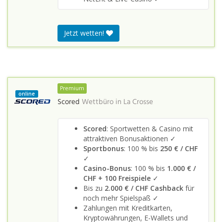
Jetzt wetten!
Premium
online
Scored
Wettbüro in
La Crosse
Scored
: Sportwetten & Casino mit
attraktiven Bonusaktionen ✓
Sportbonus
: 100 % bis
250 € / CHF
✓
Casino-Bonus
: 100 % bis
1.000 € /
CHF + 100 Freispiele
✓
Bis zu
2.000 € / CHF Cashback
für
noch mehr Spielspaß ✓
Zahlungen mit Kreditkarten,
Kryptowährungen, E-Wallets und