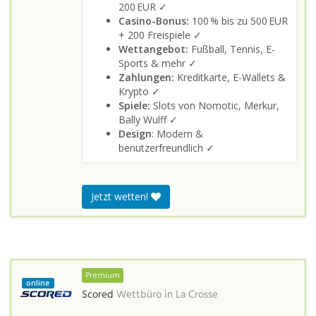
200 EUR ✓
Casino-Bonus:
100 % bis zu 500 EUR
+ 200 Freispiele ✓
Wettangebot:
Fußball, Tennis, E-
Sports & mehr ✓
Zahlungen:
Kreditkarte, E-Wallets &
Krypto ✓
Spiele:
Slots von Nomotic, Merkur,
Bally Wulff ✓
Design
: Modern &
benutzerfreundlich ✓
Jetzt wetten!
Premium
online
Scored
Wettbüro in
La Crosse