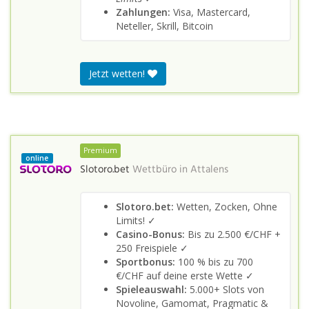
Zahlungen:
Visa, Mastercard,
Neteller, Skrill, Bitcoin
Jetzt wetten!
Premium
online
Slotoro.bet
Wettbüro in
Attalens
Slotoro.bet:
Wetten, Zocken, Ohne
Limits! ✓
Casino-Bonus:
Bis zu 2.500 €/CHF +
250 Freispiele ✓
Sportbonus:
100 % bis zu 700
€/CHF auf deine erste Wette ✓
Spieleauswahl:
5.000+ Slots von
Novoline, Gamomat, Pragmatic &