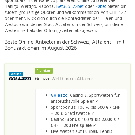
Sportsbars in der Nähe zu platzieren. Online-Anbieter wie
Bahigo, Wettigo, Rabona,
Bet365
,
22bet
oder
20bet
bieten dir
zudem großartige Quoten und Willkommensboni von CHF 122
oder mehr. Klick dich durch die Kontaktdaten der Filialen und
Wettbüros in deiner Stadt
Attalens
in der Schweiz, um deine
Wette innerhalb der Öffnungszeiten abzugeben.
Beste Online-Anbieter in der Schweiz, Attalens – mit
Bonusaktionen im August 2026
Premium
online
Golazzo
Wettbüro in
Attalens
Golazzo
: Casino & Sportwetten für
anspruchsvolle Spieler ✓
Sportbonus
: 100 % bis
500
€ / CHF
+
20 € Gratiswette
✓
Casino-Bonus
: 100 % bis
2.000
€ /
CHF
+
200 Freispiele
✓
Live-Wetten auf Fußball, Tennis,