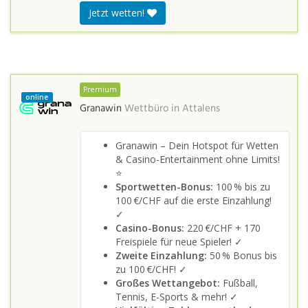
Jetzt wetten!
Premium
online
Granawin
Wettbüro in
Attalens
Granawin – Dein Hotspot für Wetten
& Casino-Entertainment ohne Limits!
⭐
Sportwetten-Bonus:
100 % bis zu
100 €/CHF auf die erste Einzahlung!
✓
Casino-Bonus:
220 €/CHF + 170
Freispiele für neue Spieler! ✓
Zweite Einzahlung:
50 % Bonus bis
zu 100 €/CHF! ✓
Großes Wettangebot:
Fußball,
Tennis, E-Sports & mehr! ✓