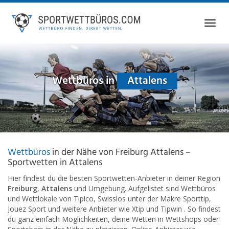
Skip
to
Toggl
main
navig
content
Wettbüros in
Attalens
Wettbüros
in der Nähe von Freiburg Attalens –
Sportwetten in Attalens
Hier findest du die besten Sportwetten-Anbieter in deiner Region
Freiburg
,
Attalens
und Umgebung. Aufgelistet sind Wettbüros
und Wettlokale von Tipico, Swisslos unter der Makre Sporttip,
Jouez Sport und weitere Anbieter wie Xtip und Tipwin . So findest
du ganz einfach Möglichkeiten, deine Wetten in Wettshops oder