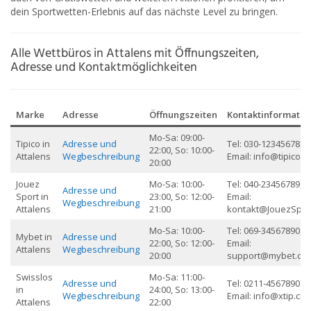
dein Sportwetten-Erlebnis auf das nächste Level zu bringen.
Alle Wettbüros in Attalens mit Öffnungszeiten,
Adresse und Kontaktmöglichkeiten
Marke
Adresse
Öffnungszeiten
Kontaktinformatio
Mo-Sa: 09:00-
Tipico in
Adresse und
Tel: 030-12345678,
22:00, So: 10:00-
Attalens
Wegbeschreibung
Email: info@tipico.c
20:00
Jouez
Mo-Sa: 10:00-
Tel: 040-23456789,
Adresse und
Sport in
23:00, So: 12:00-
Email:
Wegbeschreibung
Attalens
21:00
kontakt@JouezSpor
Mo-Sa: 10:00-
Tel: 069-34567890,
Mybet in
Adresse und
22:00, So: 12:00-
Email:
Attalens
Wegbeschreibung
20:00
support@mybet.ch
Swisslos
Mo-Sa: 11:00-
Adresse und
Tel: 0211-45678901,
in
24:00, So: 13:00-
Wegbeschreibung
Email: info@xtip.ch
Attalens
22:00