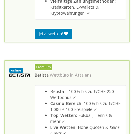
Vielfältige Zahlungsmethoden:
Kreditkarten, E-Wallets &
Kryptowährungen! ✓
Jetzt wetten!
Premium
online
Betista
Wettbüro in
Attalens
Betista – 100 % bis zu €/CHF 250
Wettbonus ✓
Casino-Bereich:
100 % bis zu €/CHF
1.000 + 100 Freispiele ✓
Top-Wetten:
Fußball, Tennis &
mehr ✓
Live-Wetten:
Hohe Quoten &
keine
Limits
✓