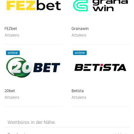
FEZbet
Granawin
Attalens
Attalens
online
online
20bet
Betista
Attalens
Attalens
Wettbüros in der Nähe: