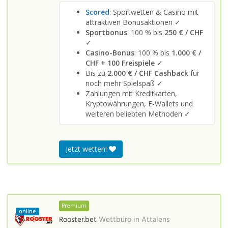
Scored
: Sportwetten & Casino mit
attraktiven Bonusaktionen ✓
Sportbonus
: 100 % bis
250 € / CHF
✓
Casino-Bonus
: 100 % bis
1.000 € /
CHF + 100 Freispiele
✓
Bis zu
2.000 € / CHF Cashback
für
noch mehr Spielspaß ✓
Zahlungen mit Kreditkarten,
Kryptowährungen, E-Wallets und
weiteren beliebten Methoden ✓
Jetzt wetten!
Premium
online
Rooster.bet
Wettbüro in
Attalens