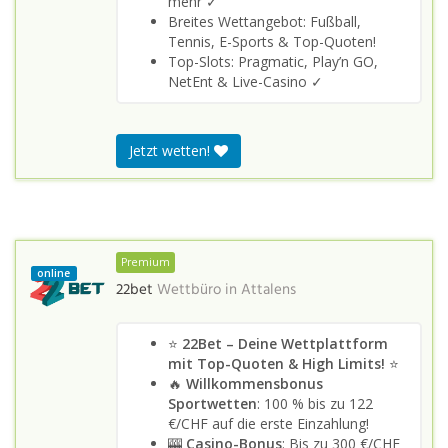
mehr ✓
Breites Wettangebot: Fußball,
Tennis, E-Sports & Top-Quoten!
Top-Slots: Pragmatic, Play’n GO,
NetEnt & Live-Casino ✓
Jetzt wetten!
Premium
online
22bet
Wettbüro in
Attalens
⭐
22Bet – Deine Wettplattform
mit Top-Quoten & High Limits!
⭐
🔥
Willkommensbonus
Sportwetten
: 100 % bis zu 122
€/CHF auf die erste Einzahlung!
🎰
Casino-Bonus
: Bis zu 300 €/CHF