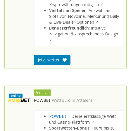
Kryptowährungen möglich ✓
Vielfalt an Spielen
: Auswahl an
Slots von Novoline, Merkur und Bally
& Live-Dealer-Optionen ✓
Benutzerfreundlich
: Intuitive
Navigation & ansprechendes Design
✓
Jetzt wetten!
Premium
online
POWBET
Wettbüro in
Attalens
POWBET
– Deine erstklassige Wett-
und Casino-Plattform! ⭐
Sportwetten-Bonus
: 100 % bis zu