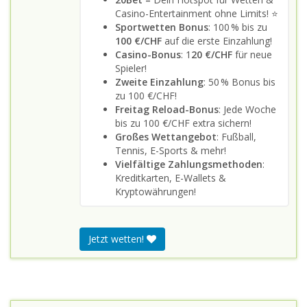
Casino-Entertainment ohne Limits! ⭐
Sportwetten Bonus
: 100 % bis zu
100 €/CHF
auf die erste Einzahlung!
Casino-Bonus
: 1
20 €/CHF
für neue
Spieler!
Zweite Einzahlung
: 50 % Bonus bis
zu 100 €/CHF!
Freitag Reload-Bonus
: Jede Woche
bis zu 100 €/CHF extra sichern!
Großes Wettangebot
: Fußball,
Tennis, E-Sports & mehr!
Vielfältige Zahlungsmethoden
:
Kreditkarten, E-Wallets &
Kryptowährungen!
Jetzt wetten!