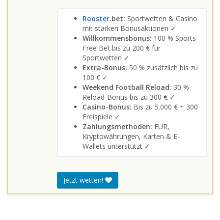
Rooster
.bet:
Sportwetten & Casino
mit starken Bonusaktionen ✓
Willkommensbonus:
100 % Sports
Free Bet bis zu 200 € für
Sportwetten ✓
Extra-Bonus:
50 % zusätzlich bis zu
100 € ✓
Weekend Football Reload:
30 %
Reload-Bonus bis zu 300 € ✓
Casino-Bonus:
Bis zu 5.000 € + 300
Freispiele ✓
Zahlungsmethoden:
EUR,
Kryptowährungen, Karten & E-
Wallets unterstützt ✓
Jetzt wetten!