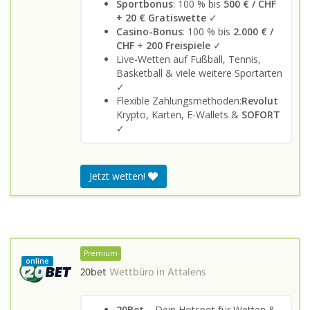
Sportbonus
: 100 % bis
500
€ / CHF
+
20 € Gratiswette
✓
Casino-Bonus
: 100 % bis
2.000
€ /
CHF
+
200 Freispiele
✓
Live-Wetten auf Fußball, Tennis,
Basketball & viele weitere Sportarten
✓
Flexible Zahlungsmethoden:
Revolut
Krypto, Karten, E-Wallets &
SOFORT
✓
Jetzt wetten!
Premium
online
20bet
Wettbüro in
Attalens
20Bet –
Dein Hotspot für Wetten &