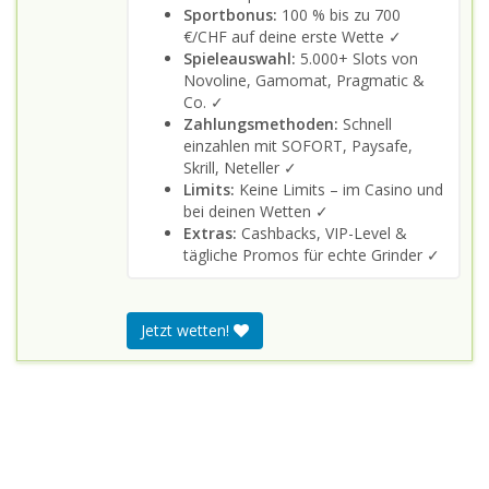
Sportbonus:
100 % bis zu 700
€/CHF auf deine erste Wette ✓
Spieleauswahl:
5.000+ Slots von
Novoline, Gamomat, Pragmatic &
Co. ✓
Zahlungsmethoden:
Schnell
einzahlen mit SOFORT, Paysafe,
Skrill, Neteller ✓
Limits:
Keine Limits – im Casino und
bei deinen Wetten ✓
Extras:
Cashbacks, VIP-Level &
tägliche Promos für echte Grinder ✓
Jetzt wetten!