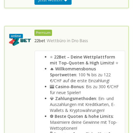
Premium
online
22bet
Wettbüro in
Dro Bass
⭐
22Bet – Deine Wettplattform
mit Top-Quoten & High Limits!
⭐
🔥
Willkommensbonus
Sportwetten
: 100 % bis zu 122
€/CHF auf die erste Einzahlung!
🎰
Casino-Bonus
: Bis zu 300 €/CHF
für neue Spieler!
💎
Zahlungsmethoden
: Ein- und
Auszahlungen mit Kreditkarten, E-
Wallets & Kryptowährungen!
⚽
Beste Quoten & hohe Limits
:
Maximiere deine Gewinne mit Top-
Wettoptionen!