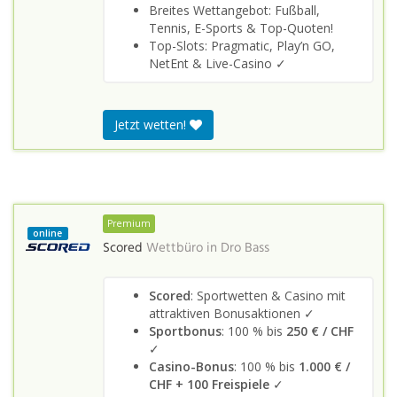
Breites Wettangebot: Fußball,
Tennis, E-Sports & Top-Quoten!
Top-Slots: Pragmatic, Play’n GO,
NetEnt & Live-Casino ✓
Jetzt wetten!
Premium
online
Scored
Wettbüro in
Dro Bass
Scored
: Sportwetten & Casino mit
attraktiven Bonusaktionen ✓
Sportbonus
: 100 % bis
250 € / CHF
✓
Casino-Bonus
: 100 % bis
1.000 € /
CHF + 100 Freispiele
✓