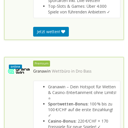
Sportarten inkl. Live-Wetten!
Top-Slots & Games: Über 4.000
Spiele von führenden Anbietern ✓
Jetzt wetten!
Premium
online
Granawin
Wettbüro in
Dro Bass
Granawin – Dein Hotspot für Wetten
& Casino-Entertainment ohne Limits!
⭐
Sportwetten-Bonus:
100 % bis zu
100 €/CHF auf die erste Einzahlung!
✓
Casino-Bonus:
220 €/CHF + 170
Freispiele für neue Spieler! ✓