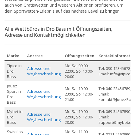
auch von Gratiswetten und weiteren Aktionen profitieren, um
dein Sportwetten-Erlebnis auf das nächste Level zu bringen.
Alle Wettbüros in Dro Bass mit Öffnungszeiten,
Adresse und Kontaktmöglichkeiten
Marke
Adresse
Öffnungszeiten
Kontaktinformatio
Tipico in
Mo-Sa: 09:00-
Adresse und
Tel: 030-12345678,
Dro
22:00, So: 10:00-
Wegbeschreibung
Email: info@tipico.c
Bass
20:00
Jouez
Mo-Sa: 10:00-
Tel: 040-23456789,
Sport in
Adresse und
23:00, So: 12:00-
Email:
Dro
Wegbeschreibung
21:00
kontakt@JouezSpor
Bass
Mybet in
Mo-Sa: 10:00-
Tel: 069-34567890,
Adresse und
Dro
22:00, So: 12:00-
Email:
Wegbeschreibung
Bass
20:00
support@mybet.ch
Swisslos
Mo-Sa: 11:00-
Adresse und
Tel: 0211-45678901,