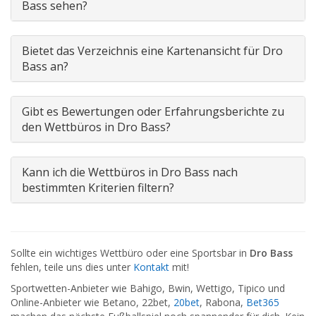
Bass sehen?
Bietet das Verzeichnis eine Kartenansicht für Dro
Bass an?
Gibt es Bewertungen oder Erfahrungsberichte zu
den Wettbüros in Dro Bass?
Kann ich die Wettbüros in Dro Bass nach
bestimmten Kriterien filtern?
Sollte ein wichtiges Wettbüro oder eine Sportsbar in
Dro Bass
fehlen, teile uns dies unter
Kontakt
mit!
Sportwetten-Anbieter wie Bahigo, Bwin, Wettigo, Tipico und
Online-Anbieter wie Betano, 22bet,
20bet
, Rabona,
Bet365