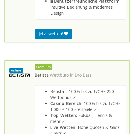
🖥️
Benutzerfreundliche Plattform
:
Intuitive Bedienung & modernes
Design!
Jetzt wetten!
Premium
online
Betista
Wettbüro in
Dro Bass
Betista – 100 % bis zu €/CHF 250
Wettbonus ✓
Casino-Bereich:
100 % bis zu €/CHF
1.000 + 100 Freispiele ✓
Top-Wetten:
Fußball, Tennis &
mehr ✓
Live-Wetten:
Hohe Quoten &
keine
Limits
✓