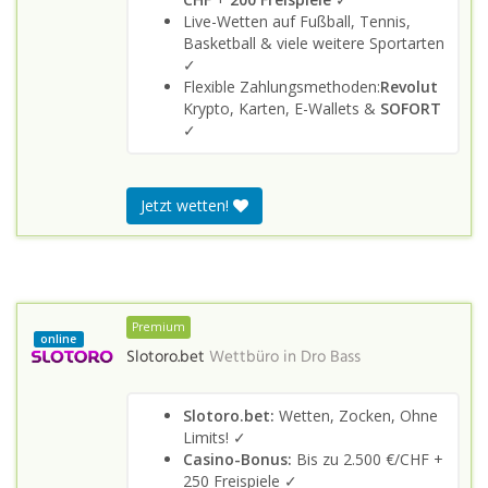
Live-Wetten auf Fußball, Tennis,
Basketball & viele weitere Sportarten
✓
Flexible Zahlungsmethoden:
Revolut
Krypto, Karten, E-Wallets &
SOFORT
✓
Jetzt wetten!
Premium
online
Slotoro.bet
Wettbüro in
Dro Bass
Slotoro.bet:
Wetten, Zocken, Ohne
Limits! ✓
Casino-Bonus:
Bis zu 2.500 €/CHF +
250 Freispiele ✓