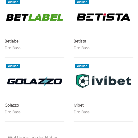
online
online
Betlabel
Betista
Dro Bass
Dro Bass
online
online
Golazzo
Ivibet
Dro Bass
Dro Bass
Wettbüros in der Nähe: