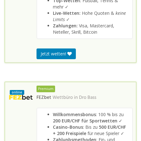
Top-Wetten:
Fußball, Tennis &
mehr ✓
Live-Wetten:
Hohe Quoten &
keine
Limits
✓
Zahlungen:
Visa, Mastercard,
Neteller, Skrill, Bitcoin
Jetzt wetten!
Premium
online
FEZbet
Wettbüro in
Dro Bass
Willkommensbonus
: 100 % bis zu
200 EUR/CHF für Sportwetten
✓
Casino-Bonus
: Bis zu
500 EUR/CHF
+ 200 Freispiele
für neue Spieler ✓
Zahlunbsmethoden
: Ein- und