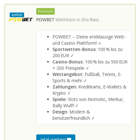
Premium
online
POWBET
Wettbüro in
Dro Bass
POWBET – Deine erstklassige Wett-
und Casino-Plattform! ⭐
Sportwetten-Bonus
: 100 % bis zu
200 EUR ✓
Casino-Bonus:
100 % bis zu 500 EUR
+ 200 Freispiele ✓
Wettangebot:
Fußball, Tennis, E-
Sports & mehr ✓
Zahlungen:
Kreditkarte, E-Wallets &
Krypto ✓
Spiele:
Slots von Nomotic, Merkur,
Bally Wulff ✓
Design
: Modern &
benutzerfreundlich ✓
Jetzt wetten!