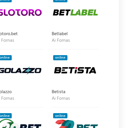
otoro.bet
Betlabel
i Fornas
Ai Fornas
online
online
olazzo
Betista
i Fornas
Ai Fornas
online
online