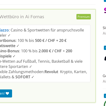
Wettbüro in
Ai Fornas
Premium
Sl
lazzo
: Casino & Sportwetten für anspruchsvolle
A
eler ✓
ortbonus
: 100 % bis
500
€ / CHF +
20 €
atiswette
✓
sino-Bonus
: 100 % bis
2.000
€ / CHF
+
200
ispiele
✓
e-Wetten auf Fußball, Tennis, Basketball & viele
tere Sportarten ✓
exible Zahlungsmethoden:
Revolut
Krypto, Karten,
G
Wallets &
SOFORT
✓
A
ten!