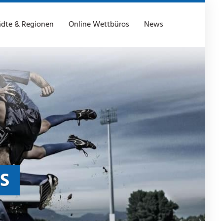
ädte & Regionen
Online Wettbüros
News
s