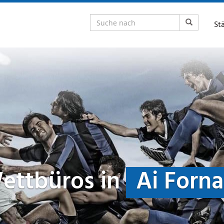
St
ettbüros in
Ai Forna