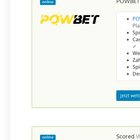
POWBET
online
PO
Pla
Sp
Ca
✓
We
Za
Spi
De
Jetzt wet
Scored
W
online