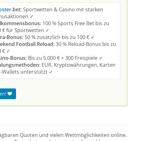
oster
.bet:
Sportwetten & Casino mit starken
nusaktionen ✓
llkommensbonus:
100 % Sports Free Bet bis zu
 € für Sportwetten ✓
tra-Bonus:
50 % zusätzlich bis zu 100 € ✓
ekend Football Reload:
30 % Reload-Bonus bis zu
0 € ✓
sino-Bonus:
Bis zu 5.000 € + 300 Freispiele ✓
hlungsmethoden:
EUR, Kryptowährungen, Karten
-Wallets unterstützt ✓
ten!
lagbaren Quoten und vielen Wettmöglichkeiten online.