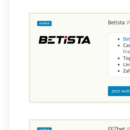
Betista
W
online
Bet
Cas
Fre
To
Liv
Za
Jetzt wet
FEZbet
W
online