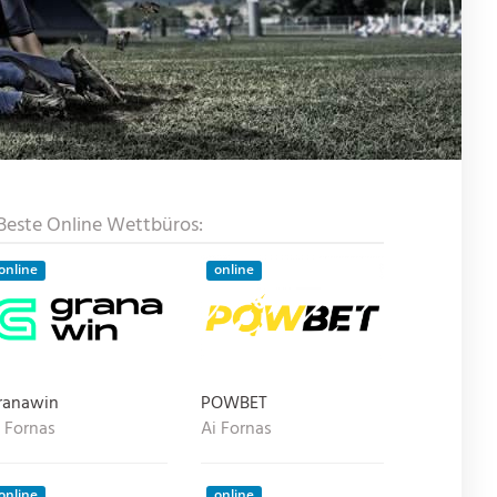
Beste Online Wettbüros:
online
online
ranawin
POWBET
i Fornas
Ai Fornas
online
online