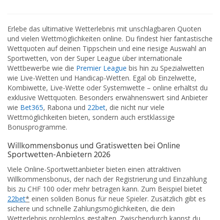
Erlebe das ultimative Wetterlebnis mit unschlagbaren Quoten
und vielen Wettmöglichkeiten online. Du findest hier fantastische
Wettquoten auf deinen Tippschein und eine riesige Auswahl an
Sportwetten, von der Super League über internationale
Wettbewerbe wie die
Premier League
bis hin zu Spezialwetten
wie Live-Wetten und Handicap-Wetten. Egal ob Einzelwette,
Kombiwette, Live-Wette oder Systemwette – online erhältst du
exklusive Wettquoten. Besonders erwähnenswert sind Anbieter
wie
Bet365
, Rabona und
22bet
, die nicht nur viele
Wettmöglichkeiten bieten, sondern auch erstklassige
Bonusprogramme.
Willkommensbonus und Gratiswetten bei Online
Sportwetten-Anbietern 2026
Viele Online-Sportwettanbieter bieten einen attraktiven
Willkommensbonus, der nach der Registrierung und Einzahlung
bis zu CHF 100 oder mehr betragen kann. Zum Beispiel bietet
22bet
*
einen soliden Bonus für neue Spieler. Zusätzlich gibt es
sichere und schnelle Zahlungsmöglichkeiten, die dein
Wetterlebnis problemlos gestalten. Zwischendurch kannst du