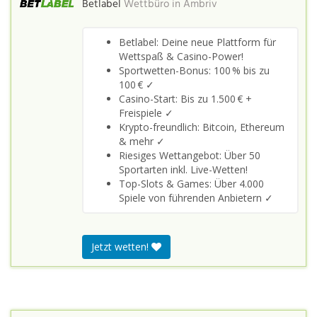
Betlabel
Wettbüro in
Ambriv
Betlabel: Deine neue Plattform für
Wettspaß & Casino-Power!
Sportwetten-Bonus: 100 % bis zu
100 € ✓
Casino-Start: Bis zu 1.500 € +
Freispiele ✓
Krypto-freundlich: Bitcoin, Ethereum
& mehr ✓
Riesiges Wettangebot: Über 50
Sportarten inkl. Live-Wetten!
Top-Slots & Games: Über 4.000
Spiele von führenden Anbietern ✓
Jetzt wetten!