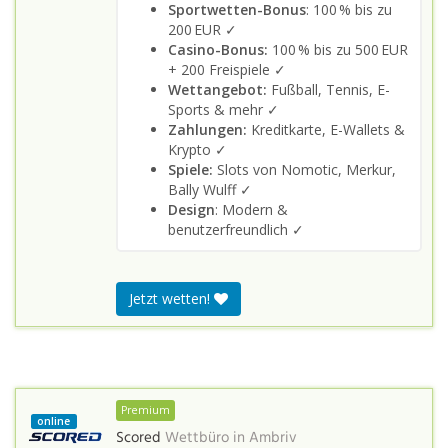
Sportwetten-Bonus
: 100 % bis zu
200 EUR ✓
Casino-Bonus:
100 % bis zu 500 EUR
+ 200 Freispiele ✓
Wettangebot:
Fußball, Tennis, E-
Sports & mehr ✓
Zahlungen:
Kreditkarte, E-Wallets &
Krypto ✓
Spiele:
Slots von Nomotic, Merkur,
Bally Wulff ✓
Design
: Modern &
benutzerfreundlich ✓
Jetzt wetten!
Premium
online
Scored
Wettbüro in
Ambriv