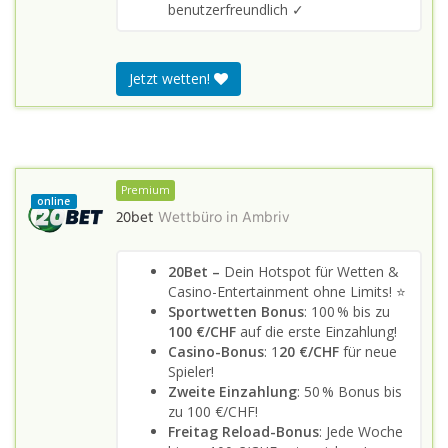
benutzerfreundlich ✓
Jetzt wetten!
Premium
online
20bet
Wettbüro in
Ambriv
20Bet –
Dein Hotspot für Wetten &
Casino-Entertainment ohne Limits! ⭐
Sportwetten Bonus
: 100 % bis zu
100 €/CHF
auf die erste Einzahlung!
Casino-Bonus
: 1
20 €/CHF
für neue
Spieler!
Zweite Einzahlung
: 50 % Bonus bis
zu 100 €/CHF!
Freitag Reload-Bonus
: Jede Woche