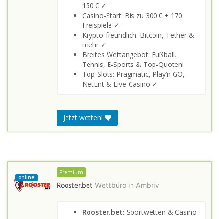
150 € ✓
Casino-Start: Bis zu 300 € + 170
Freispiele ✓
Krypto-freundlich: Bitcoin, Tether &
mehr ✓
Breites Wettangebot: Fußball,
Tennis, E-Sports & Top-Quoten!
Top-Slots: Pragmatic, Play’n GO,
NetEnt & Live-Casino ✓
Jetzt wetten!
Premium
online
Rooster.bet
Wettbüro in
Ambriv
Rooster.bet:
Sportwetten & Casino