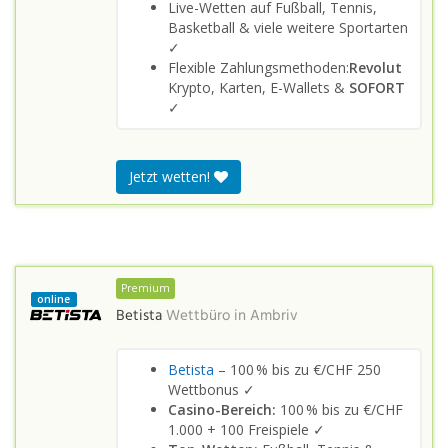
Live-Wetten auf Fußball, Tennis,
Basketball & viele weitere Sportarten
✓
Flexible Zahlungsmethoden:
Revolut
Krypto, Karten, E-Wallets &
SOFORT
✓
Jetzt wetten!
Premium
online
Betista
Wettbüro in
Ambriv
Betista
– 100 % bis zu €/CHF 250
Wettbonus ✓
Casino-Bereich:
100 % bis zu €/CHF
1.000 + 100 Freispiele ✓