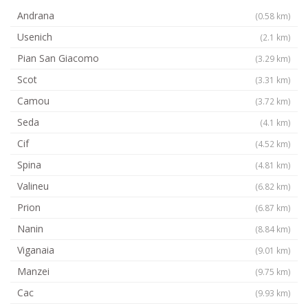
Andrana
(0.58 km)
Usenich
(2.1 km)
Pian San Giacomo
(3.29 km)
Scot
(3.31 km)
Camou
(3.72 km)
Seda
(4.1 km)
Cif
(4.52 km)
Spina
(4.81 km)
Valineu
(6.82 km)
Prion
(6.87 km)
Nanin
(8.84 km)
Viganaia
(9.01 km)
Manzei
(9.75 km)
Cac
(9.93 km)