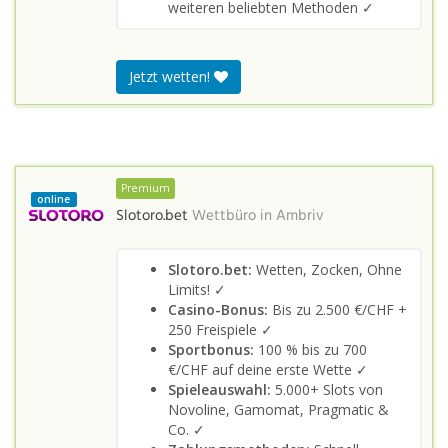
weiteren beliebten Methoden ✓
Jetzt wetten!
Premium
online
Slotoro.bet
Wettbüro in
Ambriv
Slotoro.bet:
Wetten, Zocken, Ohne
Limits! ✓
Casino-Bonus:
Bis zu 2.500 €/CHF +
250 Freispiele ✓
Sportbonus:
100 % bis zu 700
€/CHF auf deine erste Wette ✓
Spieleauswahl:
5.000+ Slots von
Novoline, Gamomat, Pragmatic &
Co. ✓