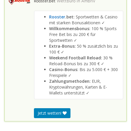
Rooster.bet
Wettbüro in
Ambriv
Rooster
.bet:
Sportwetten & Casino
mit starken Bonusaktionen ✓
Willkommensbonus:
100 % Sports
Free Bet bis zu 200 € für
Sportwetten ✓
Extra-Bonus:
50 % zusätzlich bis zu
100 € ✓
Weekend Football Reload:
30 %
Reload-Bonus bis zu 300 € ✓
Casino-Bonus:
Bis zu 5.000 € + 300
Freispiele ✓
Zahlungsmethoden:
EUR,
Kryptowährungen, Karten & E-
Wallets unterstützt ✓
Jetzt wetten!