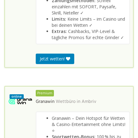
Zahlungsmethoden:
Schnell
einzahlen mit SOFORT, Paysafe,
Skrill, Neteller ✓
Limits:
Keine Limits – im Casino und
bei deinen Wetten ✓
Extras:
Cashbacks, VIP-Level &
tägliche Promos für echte Grinder ✓
Jetzt wetten!
Premium
online
Granawin
Wettbüro in
Ambriv
Granawin – Dein Hotspot für Wetten
& Casino-Entertainment ohne Limits!
⭐
Sportwetten-Bonus:
100 % bis zu