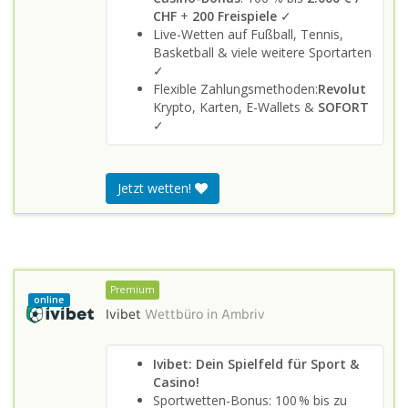
CHF
+
200 Freispiele
✓
Live-Wetten auf Fußball, Tennis,
Basketball & viele weitere Sportarten
✓
Flexible Zahlungsmethoden:
Revolut
Krypto, Karten, E-Wallets &
SOFORT
✓
Jetzt wetten!
Premium
online
Ivibet
Wettbüro in
Ambriv
Ivibet: Dein Spielfeld für Sport &
Casino!
Sportwetten-Bonus: 100 % bis zu