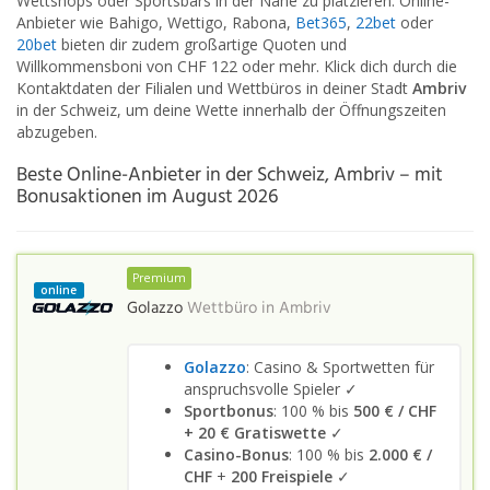
Wettshops oder Sportsbars in der Nähe zu platzieren. Online-
Anbieter wie Bahigo, Wettigo, Rabona,
Bet365
,
22bet
oder
20bet
bieten dir zudem großartige Quoten und
Willkommensboni von CHF 122 oder mehr. Klick dich durch die
Kontaktdaten der Filialen und Wettbüros in deiner Stadt
Ambriv
in der Schweiz, um deine Wette innerhalb der Öffnungszeiten
abzugeben.
Beste Online-Anbieter in der Schweiz, Ambriv – mit
Bonusaktionen im August 2026
Premium
online
Golazzo
Wettbüro in
Ambriv
Golazzo
: Casino & Sportwetten für
anspruchsvolle Spieler ✓
Sportbonus
: 100 % bis
500
€ / CHF
+
20 € Gratiswette
✓
Casino-Bonus
: 100 % bis
2.000
€ /
CHF
+
200 Freispiele
✓