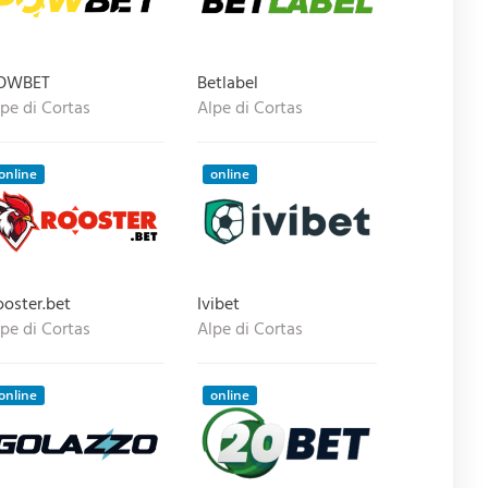
OWBET
Betlabel
pe di Cortas
Alpe di Cortas
online
online
ooster.bet
Ivibet
pe di Cortas
Alpe di Cortas
online
online