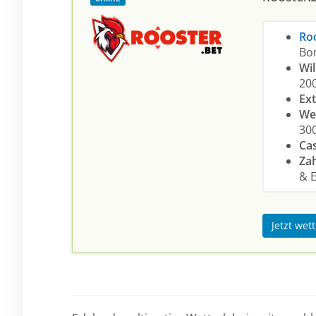
Ro
Bo
Wi
200
Ex
We
30
Ca
Za
& E
Jetzt wet