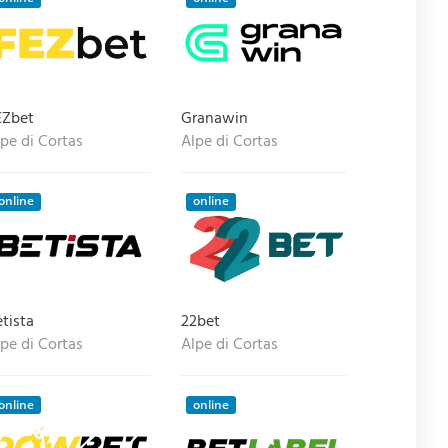
EZbet
Granawin
pe di Cortas
Alpe di Cortas
online
online
tista
22bet
pe di Cortas
Alpe di Cortas
online
online