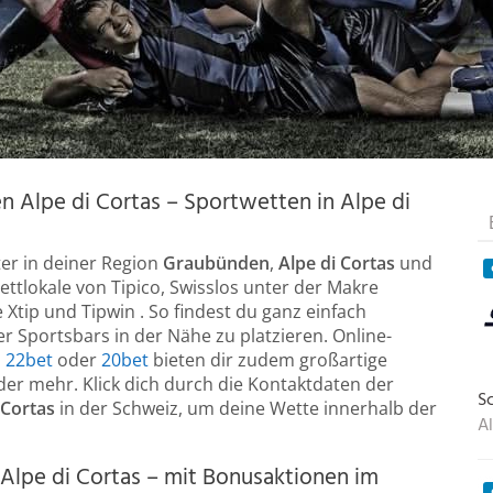
 Alpe di Cortas – Sportwetten in Alpe di
ter in deiner Region
Graubünden
,
Alpe di Cortas
und
tlokale von Tipico, Swisslos unter der Makre
 Xtip und Tipwin . So findest du ganz einfach
r Sportsbars in der Nähe zu platzieren. Online-
,
22bet
oder
20bet
bieten dir zudem großartige
r mehr. Klick dich durch die Kontaktdaten der
S
 Cortas
in der Schweiz, um deine Wette innerhalb der
Al
 Alpe di Cortas – mit Bonusaktionen im