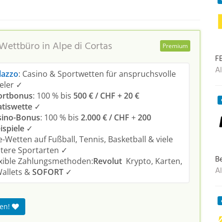
Wettbüro in
Alpe di Cortas
Premium
F
Al
lazzo
: Casino & Sportwetten für anspruchsvolle
eler ✓
ortbonus
: 100 % bis
500
€ / CHF +
20 €
atiswette
✓
sino-Bonus
: 100 % bis
2.000
€ / CHF
+
200
ispiele
✓
e-Wetten auf Fußball, Tennis, Basketball & viele
tere Sportarten ✓
Be
exible Zahlungsmethoden:
Revolut
Krypto, Karten,
Al
Wallets &
SOFORT
✓
ten!