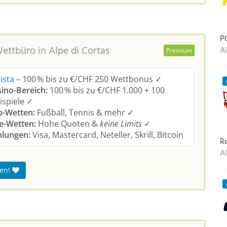
P
ettbüro in
Alpe di Cortas
Al
Premium
ista
– 100 % bis zu €/CHF 250 Wettbonus ✓
ino-Bereich:
100 % bis zu €/CHF 1.000 + 100
ispiele ✓
p-Wetten:
Fußball, Tennis & mehr ✓
e-Wetten:
Hohe Quoten &
keine Limits
✓
hlungen:
Visa, Mastercard, Neteller, Skrill, Bitcoin
R
Al
ten!