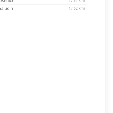
Usenich
(17.51 km)
Salüdin
(17.62 km)