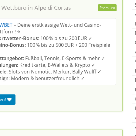
Wettbüro in
Alpe di Cortas
Premium
WBET
– Deine erstklassige Wett- und Casino-
ttform! ⭐
ortwetten-Bonus
: 100 % bis zu 200 EUR ✓
sino-Bonus:
100 % bis zu 500 EUR + 200 Freispiele
ttangebot:
Fußball, Tennis, E-Sports & mehr ✓
hlungen:
Kreditkarte, E-Wallets & Krypto ✓
ele:
Slots von Nomotic, Merkur, Bally Wulff ✓
sign
: Modern & benutzerfreundlich ✓
ten!