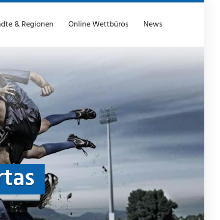
ädte & Regionen
Online Wettbüros
News
rtas