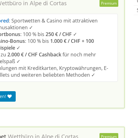
ettbüro in
Alpe di Cortas
Premium
ored
: Sportwetten & Casino mit attraktiven
nusaktionen ✓
ortbonus
: 100 % bis
250 € / CHF
✓
sino-Bonus
: 100 % bis
1.000 € / CHF + 100
ispiele
✓
 zu
2.000 € / CHF Cashback
für noch mehr
ielspaß ✓
lungen mit Kreditkarten, Kryptowährungen, E-
llets und weiteren beliebten Methoden ✓
ten!
bet
Wettbüro in
Alpe di Cortas
Premium