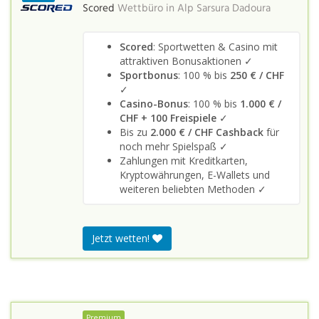
Scored
Wettbüro in
Alp Sarsura Dadoura
Scored
: Sportwetten & Casino mit
attraktiven Bonusaktionen ✓
Sportbonus
: 100 % bis
250 € / CHF
✓
Casino-Bonus
: 100 % bis
1.000 € /
CHF + 100 Freispiele
✓
Bis zu
2.000 € / CHF Cashback
für
noch mehr Spielspaß ✓
Zahlungen mit Kreditkarten,
Kryptowährungen, E-Wallets und
weiteren beliebten Methoden ✓
Jetzt wetten!
Premium