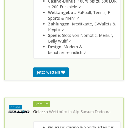
Casino-Bonus:
100 % bis zu 500 EUR
+ 200 Freispiele ✓
Wettangebot:
Fußball, Tennis, E-
Sports & mehr ✓
Zahlungen:
Kreditkarte, E-Wallets &
Krypto ✓
Spiele:
Slots von Nomotic, Merkur,
Bally Wulff ✓
Design
: Modern &
benutzerfreundlich ✓
Jetzt wetten!
Premium
online
Golazzo
Wettbüro in
Alp Sarsura Dadoura
Golazzo
: Casino & Sportwetten für