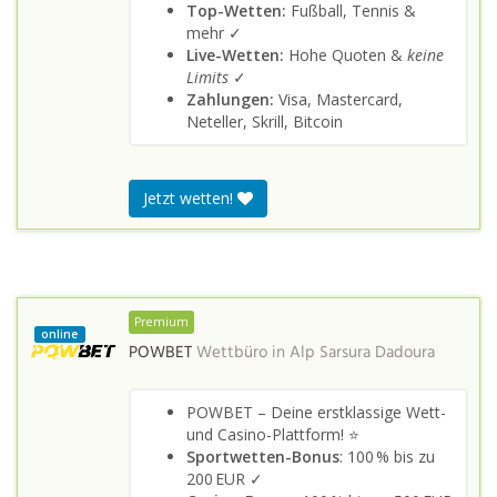
Top-Wetten:
Fußball, Tennis &
mehr ✓
Live-Wetten:
Hohe Quoten &
keine
Limits
✓
Zahlungen:
Visa, Mastercard,
Neteller, Skrill, Bitcoin
Jetzt wetten!
Premium
online
POWBET
Wettbüro in
Alp Sarsura Dadoura
POWBET – Deine erstklassige Wett-
und Casino-Plattform! ⭐
Sportwetten-Bonus
: 100 % bis zu
200 EUR ✓