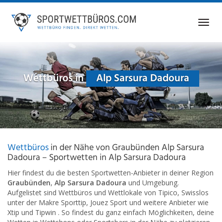
Skip
to
Toggl
main
navig
content
Wettbüros in
Alp Sarsura Dadoura
Wettbüros
in der Nähe von Graubünden Alp Sarsura
Dadoura – Sportwetten in Alp Sarsura Dadoura
Hier findest du die besten Sportwetten-Anbieter in deiner Region
Graubünden
,
Alp Sarsura Dadoura
und Umgebung.
Aufgelistet sind Wettbüros und Wettlokale von Tipico, Swisslos
unter der Makre Sporttip, Jouez Sport und weitere Anbieter wie
Xtip und Tipwin . So findest du ganz einfach Möglichkeiten, deine