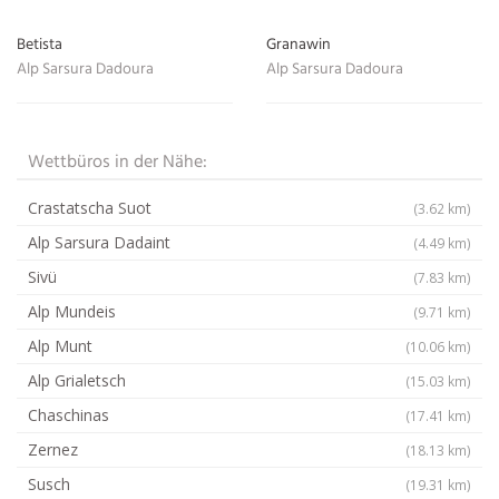
Betista
Granawin
Alp Sarsura Dadoura
Alp Sarsura Dadoura
Wettbüros in der Nähe:
Crastatscha Suot
(3.62 km)
Alp Sarsura Dadaint
(4.49 km)
Sivü
(7.83 km)
Alp Mundeis
(9.71 km)
Alp Munt
(10.06 km)
Alp Grialetsch
(15.03 km)
Chaschinas
(17.41 km)
Zernez
(18.13 km)
Susch
(19.31 km)