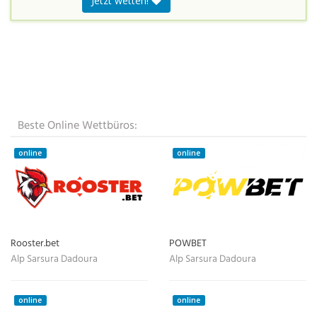
Jetzt wetten!
Beste Online Wettbüros:
online
online
Rooster.bet
POWBET
Alp Sarsura Dadoura
Alp Sarsura Dadoura
online
online