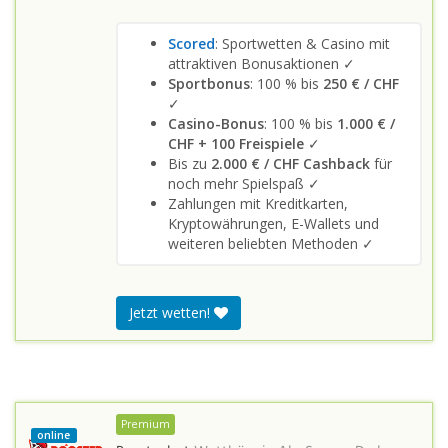
Scored
: Sportwetten & Casino mit
attraktiven Bonusaktionen ✓
Sportbonus
: 100 % bis
250 € / CHF
✓
Casino-Bonus
: 100 % bis
1.000 € /
CHF + 100 Freispiele
✓
Bis zu
2.000 € / CHF Cashback
für
noch mehr Spielspaß ✓
Zahlungen mit Kreditkarten,
Kryptowährungen, E-Wallets und
weiteren beliebten Methoden ✓
Jetzt wetten!
Premium
online