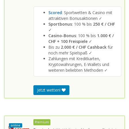
Scored
: Sportwetten & Casino mit
attraktiven Bonusaktionen ✓
Sportbonus
: 100 % bis
250 € / CHF
✓
Casino-Bonus
: 100 % bis
1.000 € /
CHF + 100 Freispiele
✓
Bis zu
2.000 € / CHF Cashback
für
noch mehr Spielspaß ✓
Zahlungen mit Kreditkarten,
Kryptowährungen, E-Wallets und
weiteren beliebten Methoden ✓
Jetzt wetten!
Premium
online