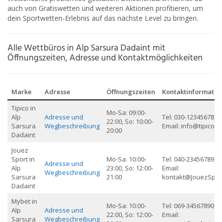
auch von Gratiswetten und weiteren Aktionen profitieren, um
dein Sportwetten-Erlebnis auf das nächste Level zu bringen.
Alle Wettbüros in Alp Sarsura Dadaint mit
Öffnungszeiten, Adresse und Kontaktmöglichkeiten
Marke
Adresse
Öffnungszeiten
Kontaktinformatio
Tipico in
Mo-Sa: 09:00-
Alp
Adresse und
Tel: 030-12345678,
22:00, So: 10:00-
Sarsura
Wegbeschreibung
Email: info@tipico.c
20:00
Dadaint
Jouez
Sport in
Mo-Sa: 10:00-
Tel: 040-23456789,
Adresse und
Alp
23:00, So: 12:00-
Email:
Wegbeschreibung
Sarsura
21:00
kontakt@JouezSpor
Dadaint
Mybet in
Mo-Sa: 10:00-
Tel: 069-34567890,
Alp
Adresse und
22:00, So: 12:00-
Email:
Sarsura
Wegbeschreibung