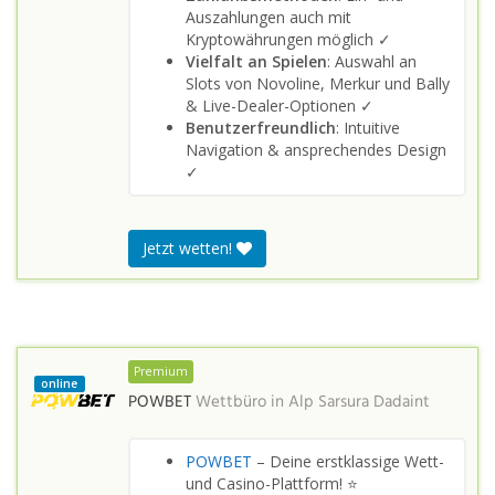
Auszahlungen auch mit
Kryptowährungen möglich ✓
Vielfalt an Spielen
: Auswahl an
Slots von Novoline, Merkur und Bally
& Live-Dealer-Optionen ✓
Benutzerfreundlich
: Intuitive
Navigation & ansprechendes Design
✓
Jetzt wetten!
Premium
online
POWBET
Wettbüro in
Alp Sarsura Dadaint
POWBET
– Deine erstklassige Wett-
und Casino-Plattform! ⭐