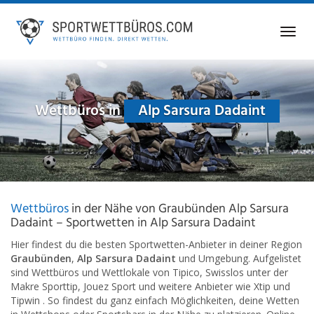
Skip
to
Toggl
main
navig
content
Wettbüros in
Alp Sarsura Dadaint
Wettbüros
in der Nähe von Graubünden Alp Sarsura
Dadaint – Sportwetten in Alp Sarsura Dadaint
Hier findest du die besten Sportwetten-Anbieter in deiner Region
Graubünden
,
Alp Sarsura Dadaint
und Umgebung. Aufgelistet
sind Wettbüros und Wettlokale von Tipico, Swisslos unter der
Makre Sporttip, Jouez Sport und weitere Anbieter wie Xtip und
Tipwin . So findest du ganz einfach Möglichkeiten, deine Wetten