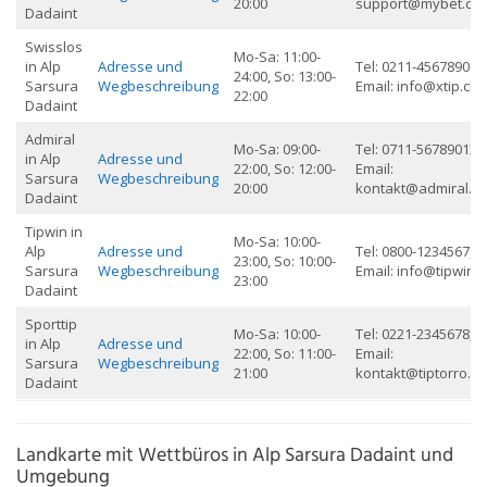
20:00
support@mybet.ch
Dadaint
Swisslos
Mo-Sa: 11:00-
in Alp
Adresse und
Tel: 0211-45678901,
24:00, So: 13:00-
Sarsura
Wegbeschreibung
Email: info@xtip.ch
22:00
Dadaint
Admiral
Mo-Sa: 09:00-
Tel: 0711-56789012,
in Alp
Adresse und
22:00, So: 12:00-
Email:
Sarsura
Wegbeschreibung
20:00
kontakt@admiral.ch
Dadaint
Tipwin in
Mo-Sa: 10:00-
Alp
Adresse und
Tel: 0800-1234567,
23:00, So: 10:00-
Sarsura
Wegbeschreibung
Email: info@tipwin.c
23:00
Dadaint
Sporttip
Mo-Sa: 10:00-
Tel: 0221-2345678,
in Alp
Adresse und
22:00, So: 11:00-
Email:
Sarsura
Wegbeschreibung
21:00
kontakt@tiptorro.ch
Dadaint
Landkarte mit Wettbüros in Alp Sarsura Dadaint und
Umgebung