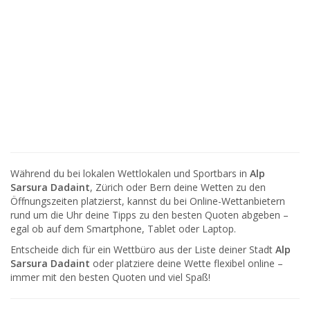
Während du bei lokalen Wettlokalen und Sportbars in
Alp
Sarsura Dadaint
, Zürich oder Bern deine Wetten zu den
Öffnungszeiten platzierst, kannst du bei Online-Wettanbietern
rund um die Uhr deine Tipps zu den besten Quoten abgeben –
egal ob auf dem Smartphone, Tablet oder Laptop.
Entscheide dich für ein Wettbüro aus der Liste deiner Stadt
Alp
Sarsura Dadaint
oder platziere deine Wette flexibel online –
immer mit den besten Quoten und viel Spaß!