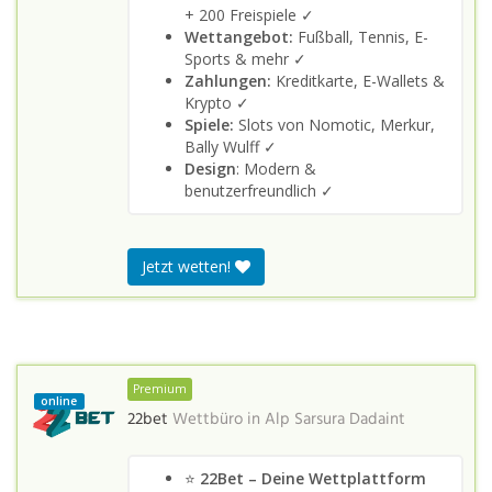
+ 200 Freispiele ✓
Wettangebot:
Fußball, Tennis, E-
Sports & mehr ✓
Zahlungen:
Kreditkarte, E-Wallets &
Krypto ✓
Spiele:
Slots von Nomotic, Merkur,
Bally Wulff ✓
Design
: Modern &
benutzerfreundlich ✓
Jetzt wetten!
Premium
online
22bet
Wettbüro in
Alp Sarsura Dadaint
⭐
22Bet – Deine Wettplattform