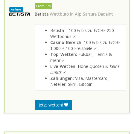
Premium
online
Betista
Wettbüro in
Alp Sarsura Dadaint
Betista – 100 % bis zu €/CHF 250
Wettbonus ✓
Casino-Bereich:
100 % bis zu €/CHF
1.000 + 100 Freispiele ✓
Top-Wetten:
Fußball, Tennis &
mehr ✓
Live-Wetten:
Hohe Quoten &
keine
Limits
✓
Zahlungen:
Visa, Mastercard,
Neteller, Skrill, Bitcoin
Jetzt wetten!