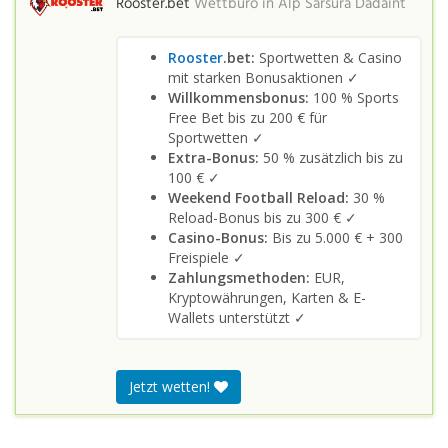
Rooster.bet
Wettbüro in
Alp Sarsura Dadaint
Rooster
.bet:
Sportwetten & Casino
mit starken Bonusaktionen ✓
Willkommensbonus:
100 % Sports
Free Bet bis zu 200 € für
Sportwetten ✓
Extra-Bonus:
50 % zusätzlich bis zu
100 € ✓
Weekend Football Reload:
30 %
Reload-Bonus bis zu 300 € ✓
Casino-Bonus:
Bis zu 5.000 € + 300
Freispiele ✓
Zahlungsmethoden:
EUR,
Kryptowährungen, Karten & E-
Wallets unterstützt ✓
Jetzt wetten!