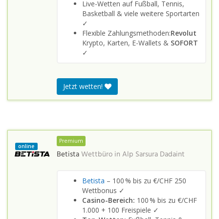
Live-Wetten auf Fußball, Tennis,
Basketball & viele weitere Sportarten
✓
Flexible Zahlungsmethoden:
Revolut
Krypto, Karten, E-Wallets &
SOFORT
✓
Jetzt wetten!
Premium
online
Betista
Wettbüro in
Alp Sarsura Dadaint
Betista
– 100 % bis zu €/CHF 250
Wettbonus ✓
Casino-Bereich:
100 % bis zu €/CHF
1.000 + 100 Freispiele ✓