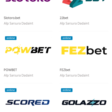
Slotoro.bet
22bet
Alp Sarsura Dadaint
Alp Sarsura Dadaint
online
online
POWBET
FEZbet
Alp Sarsura Dadaint
Alp Sarsura Dadaint
online
online