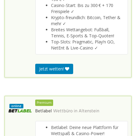
Casino-Start: Bis zu 300 € + 170
Freispiele ✓
Krypto-freundlich: Bitcoin, Tether &
mehr ✓
Breites Wettangebot: Fußball,
Tennis, E-Sports & Top-Quoten!
Top-Slots: Pragmatic, Play’n GO,
NetEnt & Live-Casino ✓
Jetzt wetten!
Premium
online
Betlabel
Wettbüro in
Altenstein
Betlabel: Deine neue Plattform für
Wettspaß & Casino-Power!