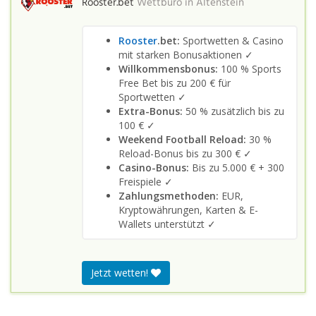
Rooster.bet
Wettbüro in
Altenstein
Rooster
.bet:
Sportwetten & Casino
mit starken Bonusaktionen ✓
Willkommensbonus:
100 % Sports
Free Bet bis zu 200 € für
Sportwetten ✓
Extra-Bonus:
50 % zusätzlich bis zu
100 € ✓
Weekend Football Reload:
30 %
Reload-Bonus bis zu 300 € ✓
Casino-Bonus:
Bis zu 5.000 € + 300
Freispiele ✓
Zahlungsmethoden:
EUR,
Kryptowährungen, Karten & E-
Wallets unterstützt ✓
Jetzt wetten!