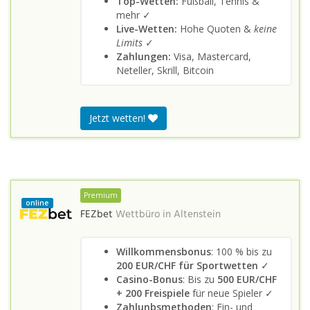
Top-Wetten:
Fußball, Tennis &
mehr ✓
Live-Wetten:
Hohe Quoten &
keine
Limits
✓
Zahlungen:
Visa, Mastercard,
Neteller, Skrill, Bitcoin
Jetzt wetten!
Premium
online
FEZbet
Wettbüro in
Altenstein
Willkommensbonus
: 100 % bis zu
200 EUR/CHF für Sportwetten
✓
Casino-Bonus
: Bis zu
500 EUR/CHF
+ 200 Freispiele
für neue Spieler ✓
Zahlunbsmethoden
: Ein- und