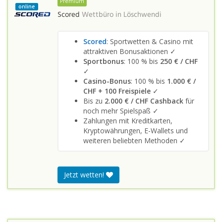
Premium
online
Scored
Wettbüro in
Löschwendi
Scored
: Sportwetten & Casino mit
attraktiven Bonusaktionen ✓
Sportbonus
: 100 % bis
250 € / CHF
✓
Casino-Bonus
: 100 % bis
1.000 € /
CHF + 100 Freispiele
✓
Bis zu
2.000 € / CHF Cashback
für
noch mehr Spielspaß ✓
Zahlungen mit Kreditkarten,
Kryptowährungen, E-Wallets und
weiteren beliebten Methoden ✓
Jetzt wetten!