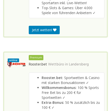
Sportarten inkl. Live-Wetten!
Top-Slots & Games: Über 4.000
Spiele von führenden Anbietern ✓
Jetzt wetten!
Premium
online
Rooster.bet
Wettbüro in
Landersberg
Rooster.bet:
Sportwetten & Casino
mit starken Bonusaktionen ✓
Willkommensbonus:
100 % Sports
Free Bet bis zu 200 € für
Sportwetten ✓
Extra-Bonus:
50 % zusätzlich bis zu
100 € ✓