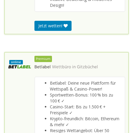
Design!
Jetzt wetten!
Premium
online
Betlabel
Wettbüro in
Gitzbüchel
Betlabel: Deine neue Plattform für
Wettspaß & Casino-Power!
Sportwetten-Bonus: 100 % bis zu
100 € ✓
Casino-Start: Bis zu 1.500 € +
Freispiele ✓
Krypto-freundlich: Bitcoin, Ethereum
& mehr ✓
Riesiges Wettangebot: Über 50