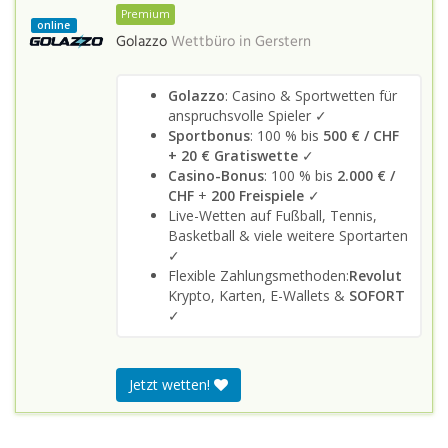
Premium
online
Golazzo
Wettbüro in
Gerstern
Golazzo
: Casino & Sportwetten für
anspruchsvolle Spieler ✓
Sportbonus
: 100 % bis
500
€ / CHF
+
20 € Gratiswette
✓
Casino-Bonus
: 100 % bis
2.000
€ /
CHF
+
200 Freispiele
✓
Live-Wetten auf Fußball, Tennis,
Basketball & viele weitere Sportarten
✓
Flexible Zahlungsmethoden:
Revolut
Krypto, Karten, E-Wallets &
SOFORT
✓
Jetzt wetten!