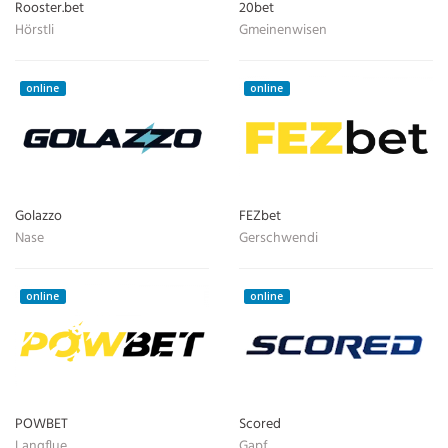
Rooster.bet
20bet
Hörstli
Gmeinenwisen
online
online
Golazzo
FEZbet
Nase
Gerschwendi
online
online
POWBET
Scored
Langflue
Gapf