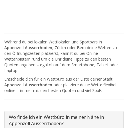
Während du bei lokalen Wettlokalen und Sportbars in
Appenzell Ausserrhoden
, Zürich oder Bern deine Wetten zu
den Öffnungszeiten platzierst, kannst du bei Online-
Wettanbietern rund um die Uhr deine Tipps zu den besten
Quoten abgeben – egal ob auf dem Smartphone, Tablet oder
Laptop.
Entscheide dich für ein Wettbüro aus der Liste deiner Stadt
Appenzell Ausserrhoden
oder platziere deine Wette flexibel
online – immer mit den besten Quoten und viel Spaß!
Wo finde ich ein Wettbüro in meiner Nähe in
Appenzell Ausserrhoden?