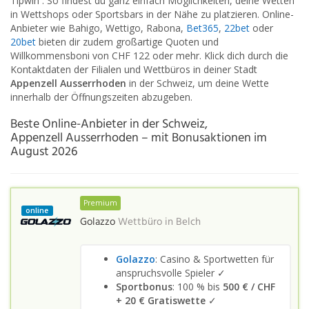
Tipwin . So findest du ganz einfach Möglichkeiten, deine Wetten
in Wettshops oder Sportsbars in der Nähe zu platzieren. Online-
Anbieter wie Bahigo, Wettigo, Rabona,
Bet365
,
22bet
oder
20bet
bieten dir zudem großartige Quoten und
Willkommensboni von CHF 122 oder mehr. Klick dich durch die
Kontaktdaten der Filialen und Wettbüros in deiner Stadt
Appenzell Ausserrhoden
in der Schweiz, um deine Wette
innerhalb der Öffnungszeiten abzugeben.
Beste Online-Anbieter in der Schweiz,
Appenzell Ausserrhoden – mit Bonusaktionen im
August 2026
Premium
online
Golazzo
Wettbüro in
Belch
Golazzo
: Casino & Sportwetten für
anspruchsvolle Spieler ✓
Sportbonus
: 100 % bis
500
€ / CHF
+
20 € Gratiswette
✓