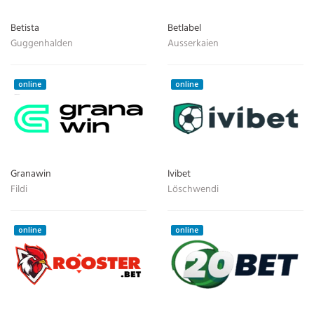
Betista
Betlabel
Guggenhalden
Ausserkaien
online
online
Granawin
Ivibet
Fildi
Löschwendi
online
online