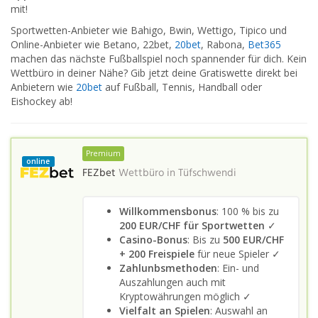
mit!
Sportwetten-Anbieter wie Bahigo, Bwin, Wettigo, Tipico und
Online-Anbieter wie Betano, 22bet,
20bet
, Rabona,
Bet365
machen das nächste Fußballspiel noch spannender für dich. Kein
Wettbüro in deiner Nähe? Gib jetzt deine Gratiswette direkt bei
Anbietern wie
20bet
auf Fußball, Tennis, Handball oder
Eishockey ab!
Premium
online
FEZbet
Wettbüro in
Tüfschwendi
Willkommensbonus
: 100 % bis zu
200 EUR/CHF für Sportwetten
✓
Casino-Bonus
: Bis zu
500 EUR/CHF
+ 200 Freispiele
für neue Spieler ✓
Zahlunbsmethoden
: Ein- und
Auszahlungen auch mit
Kryptowährungen möglich ✓
Vielfalt an Spielen
: Auswahl an