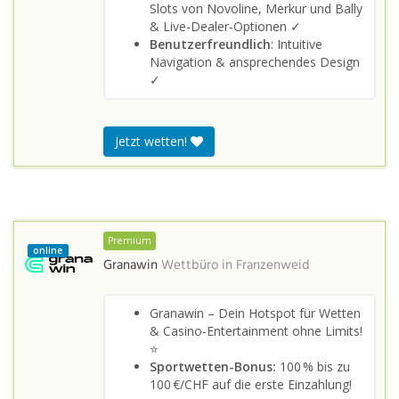
Slots von Novoline, Merkur und Bally
& Live-Dealer-Optionen ✓
Benutzerfreundlich
: Intuitive
Navigation & ansprechendes Design
✓
Jetzt wetten!
Premium
online
Granawin
Wettbüro in
Franzenweid
Granawin – Dein Hotspot für Wetten
& Casino-Entertainment ohne Limits!
⭐
Sportwetten-Bonus:
100 % bis zu
100 €/CHF auf die erste Einzahlung!