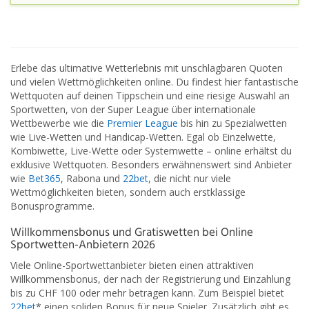
Erlebe das ultimative Wetterlebnis mit unschlagbaren Quoten
und vielen Wettmöglichkeiten online. Du findest hier fantastische
Wettquoten auf deinen Tippschein und eine riesige Auswahl an
Sportwetten, von der Super League über internationale
Wettbewerbe wie die
Premier League
bis hin zu Spezialwetten
wie Live-Wetten und Handicap-Wetten. Egal ob Einzelwette,
Kombiwette, Live-Wette oder Systemwette – online erhältst du
exklusive Wettquoten. Besonders erwähnenswert sind Anbieter
wie
Bet365
, Rabona und
22bet
, die nicht nur viele
Wettmöglichkeiten bieten, sondern auch erstklassige
Bonusprogramme.
Willkommensbonus und Gratiswetten bei Online
Sportwetten-Anbietern 2026
Viele Online-Sportwettanbieter bieten einen attraktiven
Willkommensbonus, der nach der Registrierung und Einzahlung
bis zu CHF 100 oder mehr betragen kann. Zum Beispiel bietet
22bet
*
einen soliden Bonus für neue Spieler. Zusätzlich gibt es