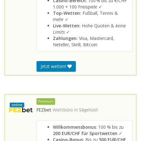
Casino-Bereich:
100 % bis zu €/CHF
1.000 + 100 Freispiele ✓
Top-Wetten:
Fußball, Tennis &
mehr ✓
Live-Wetten:
Hohe Quoten &
keine
Limits
✓
Zahlungen:
Visa, Mastercard,
Neteller, Skrill, Bitcoin
Jetzt wetten!
Premium
online
FEZbet
Wettbüro in
Sägehüsli
Willkommensbonus
: 100 % bis zu
200 EUR/CHF für Sportwetten
✓
Casino-Bonus
: Bis zu
500 EUR/CHF