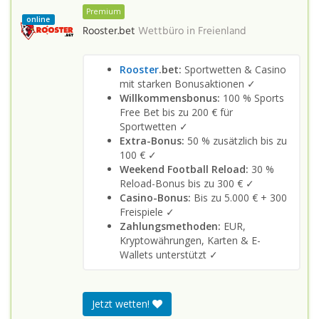
Premium
online
Rooster.bet
Wettbüro in
Freienland
Rooster
.bet:
Sportwetten & Casino
mit starken Bonusaktionen ✓
Willkommensbonus:
100 % Sports
Free Bet bis zu 200 € für
Sportwetten ✓
Extra-Bonus:
50 % zusätzlich bis zu
100 € ✓
Weekend Football Reload:
30 %
Reload-Bonus bis zu 300 € ✓
Casino-Bonus:
Bis zu 5.000 € + 300
Freispiele ✓
Zahlungsmethoden:
EUR,
Kryptowährungen, Karten & E-
Wallets unterstützt ✓
Jetzt wetten!