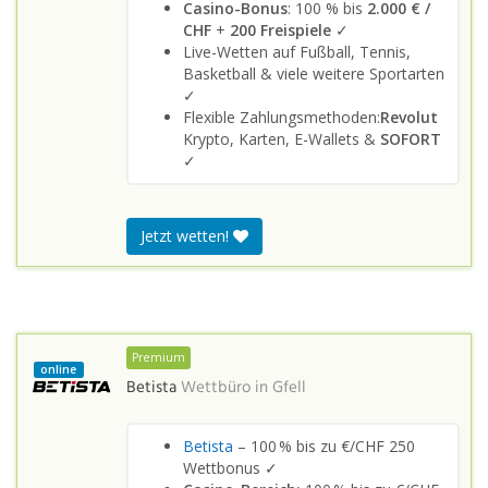
Casino-Bonus
: 100 % bis
2.000
€ /
CHF
+
200 Freispiele
✓
Live-Wetten auf Fußball, Tennis,
Basketball & viele weitere Sportarten
✓
Flexible Zahlungsmethoden:
Revolut
Krypto, Karten, E-Wallets &
SOFORT
✓
Jetzt wetten!
Premium
online
Betista
Wettbüro in
Gfell
Betista
– 100 % bis zu €/CHF 250
Wettbonus ✓