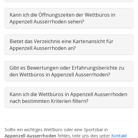
Kann ich die Öffnungszeiten der Wettbüros in
Appenzell Ausserrhoden sehen?
Bietet das Verzeichnis eine Kartenansicht für
Appenzell Ausserrhoden an?
Gibt es Bewertungen oder Erfahrungsberichte zu
den Wettbüros in Appenzell Ausserrhoden?
Kann ich die Wettbüros in Appenzell Ausserrhoden
nach bestimmten Kriterien filtern?
Sollte ein wichtiges Wettbüro oder eine Sportsbar in
Appenzell Ausserrhoden
fehlen, teile uns dies unter
Kontakt