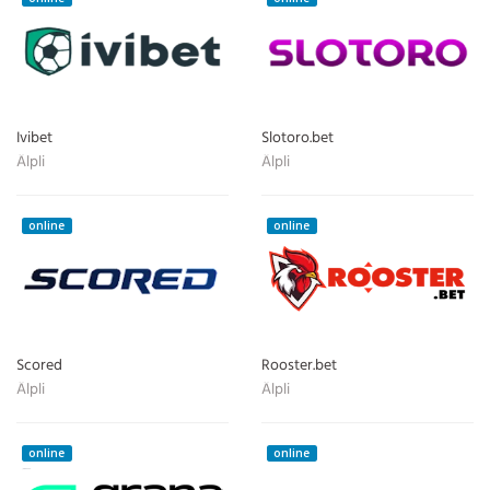
Ivibet
Slotoro.bet
Älpli
Älpli
online
online
Scored
Rooster.bet
Älpli
Älpli
online
online