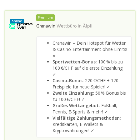
Premium
online
Granawin
Wettbüro in
Älpli
Granawin – Dein Hotspot für Wetten
& Casino-Entertainment ohne Limits!
⭐
Sportwetten-Bonus:
100 % bis zu
100 €/CHF auf die erste Einzahlung!
✓
Casino-Bonus:
220 €/CHF + 170
Freispiele für neue Spieler! ✓
Zweite Einzahlung:
50 % Bonus bis
zu 100 €/CHF! ✓
Großes Wettangebot:
Fußball,
Tennis, E-Sports & mehr! ✓
Vielfältige Zahlungsmethoden:
Kreditkarten, E-Wallets &
Kryptowährungen! ✓