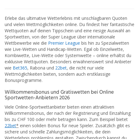
Erlebe das ultimative Wetterlebnis mit unschlagbaren Quoten
und vielen Wettmöglichkeiten online. Du findest hier fantastische
Wettquoten auf deinen Tippschein und eine riesige Auswahl an
Sportwetten, von der Super League über internationale
Wettbewerbe wie die
Premier League
bis hin zu Spezialwetten
wie Live-Wetten und Handicap-Wetten. Egal ob Einzelwette,
Kombiwette, Live-Wette oder Systemwette – online erhältst du
exklusive Wettquoten. Besonders erwähnenswert sind Anbieter
wie
Bet365
, Rabona und
22bet
, die nicht nur viele
Wettmöglichkeiten bieten, sondern auch erstklassige
Bonusprogramme.
Willkommensbonus und Gratiswetten bei Online
Sportwetten-Anbietern 2026
Viele Online-Sportwettanbieter bieten einen attraktiven
Willkommensbonus, der nach der Registrierung und Einzahlung
bis zu CHF 100 oder mehr betragen kann. Zum Beispiel bietet
22bet
*
einen soliden Bonus für neue Spieler. Zusätzlich gibt es
sichere und schnelle Zahlungsmöglichkeiten, die dein
Wetterlebnis problemlos gestalten. Zwischendurch kannst du