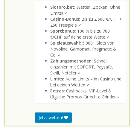
Slotoro.bet:
Wetten, Zocken, Ohne
Limits! ✓
Casino-Bonus:
Bis zu 2.500 €/CHF +
250 Freispiele ✓
Sportbonus:
100 % bis zu 700
€/CHF auf deine erste Wette ✓
Spieleauswahl:
5.000+ Slots von
Novoline, Gamomat, Pragmatic &
Co. ✓
Zahlungsmethoden:
Schnell
einzahlen mit SOFORT, Paysafe,
Skrill, Neteller ✓
Limits:
Keine Limits – im Casino und
bei deinen Wetten ✓
Extras:
Cashbacks, VIP-Level &
tägliche Promos für echte Grinder ✓
Jetzt wetten!