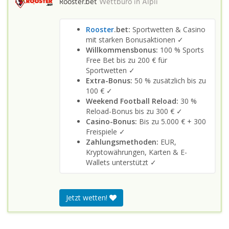
Rooster.bet
Wettbüro in
Älpli
Rooster
.bet:
Sportwetten & Casino
mit starken Bonusaktionen ✓
Willkommensbonus:
100 % Sports
Free Bet bis zu 200 € für
Sportwetten ✓
Extra-Bonus:
50 % zusätzlich bis zu
100 € ✓
Weekend Football Reload:
30 %
Reload-Bonus bis zu 300 € ✓
Casino-Bonus:
Bis zu 5.000 € + 300
Freispiele ✓
Zahlungsmethoden:
EUR,
Kryptowährungen, Karten & E-
Wallets unterstützt ✓
Jetzt wetten!