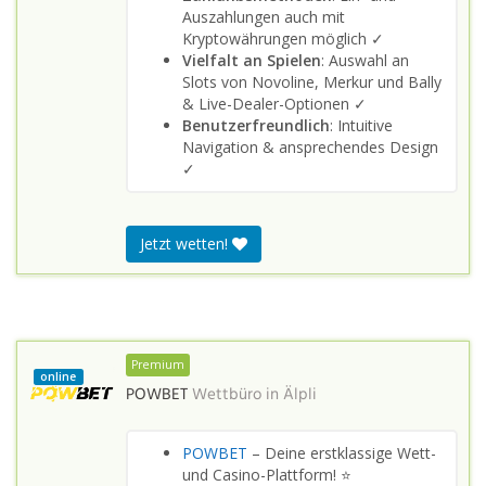
Auszahlungen auch mit
Kryptowährungen möglich ✓
Vielfalt an Spielen
: Auswahl an
Slots von Novoline, Merkur und Bally
& Live-Dealer-Optionen ✓
Benutzerfreundlich
: Intuitive
Navigation & ansprechendes Design
✓
Jetzt wetten!
Premium
online
POWBET
Wettbüro in
Älpli
POWBET
– Deine erstklassige Wett-
und Casino-Plattform! ⭐