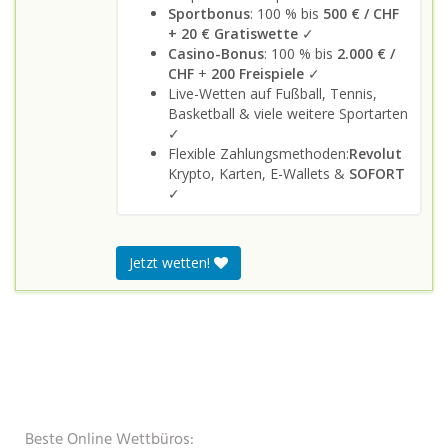
Sportbonus
: 100 % bis
500
€ / CHF
+
20 € Gratiswette
✓
Casino-Bonus
: 100 % bis
2.000
€ /
CHF
+
200 Freispiele
✓
Live-Wetten auf Fußball, Tennis,
Basketball & viele weitere Sportarten
✓
Flexible Zahlungsmethoden:
Revolut
Krypto, Karten, E-Wallets &
SOFORT
✓
Jetzt wetten!
Beste Online Wettbüros: