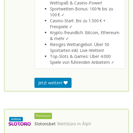
Wettspaß & Casino-Power!
Sportwetten-Bonus: 100 % bis zu
100 € ✓
Casino-Start: Bis zu 1.500 € +
Freispiele ✓
Krypto-freundlich: Bitcoin, Ethereum
& mehr ✓
Riesiges Wettangebot: Über 50
Sportarten inkl. Live-Wetten!
Top-Slots & Games: Über 4.000
Spiele von führenden Anbietern ✓
Jetzt wetten!
Premium
online
Slotoro.bet
Wettbüro in
Älpli