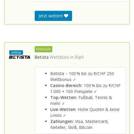
Jetzt wetten!
Premium
online
Betista
Wettbüro in
Älpli
Betista – 100 % bis zu €/CHF 250
Wettbonus ✓
Casino-Bereich:
100 % bis zu €/CHF
1.000 + 100 Freispiele ✓
Top-Wetten:
Fußball, Tennis &
mehr ✓
Live-Wetten:
Hohe Quoten &
keine
Limits
✓
Zahlungen:
Visa, Mastercard,
Neteller, Skrill, Bitcoin