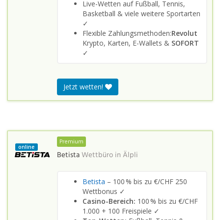
Live-Wetten auf Fußball, Tennis,
Basketball & viele weitere Sportarten
✓
Flexible Zahlungsmethoden:
Revolut
Krypto, Karten, E-Wallets &
SOFORT
✓
Jetzt wetten!
Premium
online
Betista
Wettbüro in
Älpli
Betista
– 100 % bis zu €/CHF 250
Wettbonus ✓
Casino-Bereich:
100 % bis zu €/CHF
1.000 + 100 Freispiele ✓