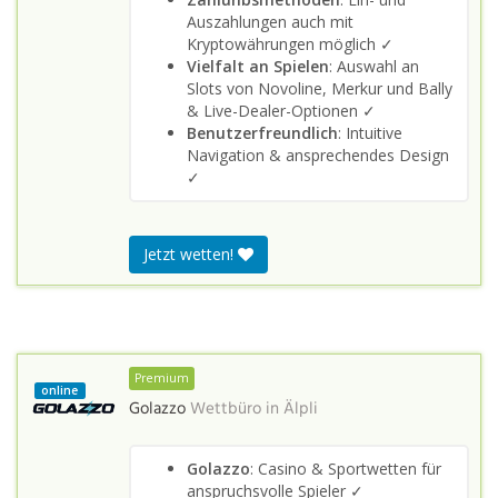
Auszahlungen auch mit
Kryptowährungen möglich ✓
Vielfalt an Spielen
: Auswahl an
Slots von Novoline, Merkur und Bally
& Live-Dealer-Optionen ✓
Benutzerfreundlich
: Intuitive
Navigation & ansprechendes Design
✓
Jetzt wetten!
Premium
online
Golazzo
Wettbüro in
Älpli
Golazzo
: Casino & Sportwetten für
anspruchsvolle Spieler ✓