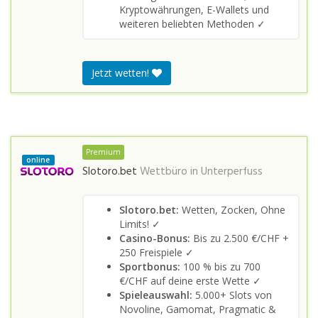
Kryptowährungen, E-Wallets und
weiteren beliebten Methoden ✓
Jetzt wetten!
Premium
online
Slotoro.bet
Wettbüro in
Unterperfuss
Slotoro.bet:
Wetten, Zocken, Ohne
Limits! ✓
Casino-Bonus:
Bis zu 2.500 €/CHF +
250 Freispiele ✓
Sportbonus:
100 % bis zu 700
€/CHF auf deine erste Wette ✓
Spieleauswahl:
5.000+ Slots von
Novoline, Gamomat, Pragmatic &