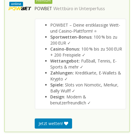
Premium
online
POWBET
Wettbüro in
Unterperfuss
POWBET – Deine erstklassige Wett-
und Casino-Plattform! ⭐
Sportwetten-Bonus
: 100 % bis zu
200 EUR ✓
Casino-Bonus:
100 % bis zu 500 EUR
+ 200 Freispiele ✓
Wettangebot:
Fußball, Tennis, E-
Sports & mehr ✓
Zahlungen:
Kreditkarte, E-Wallets &
Krypto ✓
Spiele:
Slots von Nomotic, Merkur,
Bally Wulff ✓
Design
: Modern &
benutzerfreundlich ✓
Jetzt wetten!