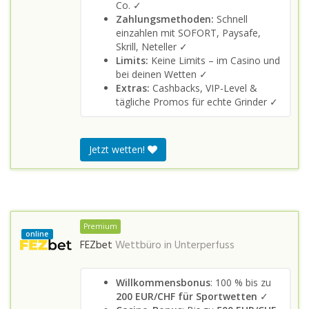
Co. ✓
Zahlungsmethoden:
Schnell
einzahlen mit SOFORT, Paysafe,
Skrill, Neteller ✓
Limits:
Keine Limits – im Casino und
bei deinen Wetten ✓
Extras:
Cashbacks, VIP-Level &
tägliche Promos für echte Grinder ✓
Jetzt wetten!
Premium
online
FEZbet
Wettbüro in
Unterperfuss
Willkommensbonus
: 100 % bis zu
200 EUR/CHF für Sportwetten
✓