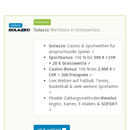
Premium
online
Golazzo
Wettbüro in
Unterperfuss
Golazzo
: Casino & Sportwetten für
anspruchsvolle Spieler ✓
Sportbonus
: 100 % bis
500
€ / CHF
+
20 € Gratiswette
✓
Casino-Bonus
: 100 % bis
2.000
€ /
CHF
+
200 Freispiele
✓
Live-Wetten auf Fußball, Tennis,
Basketball & viele weitere Sportarten
✓
Flexible Zahlungsmethoden:
Revolut
Krypto, Karten, E-Wallets &
SOFORT
✓
Jetzt wetten!