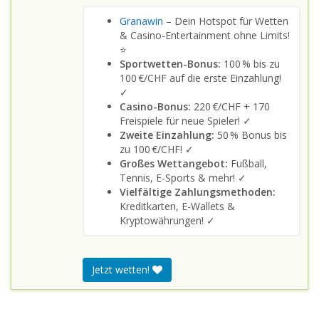
Granawin
– Dein Hotspot für Wetten
& Casino-Entertainment ohne Limits!
⭐
Sportwetten-Bonus:
100 % bis zu
100 €/CHF auf die erste Einzahlung!
✓
Casino-Bonus:
220 €/CHF + 170
Freispiele für neue Spieler! ✓
Zweite Einzahlung:
50 % Bonus bis
zu 100 €/CHF! ✓
Großes Wettangebot:
Fußball,
Tennis, E-Sports & mehr! ✓
Vielfältige Zahlungsmethoden:
Kreditkarten, E-Wallets &
Kryptowährungen! ✓
Jetzt wetten!