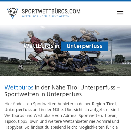
Skip
to
Toggl
main
navig
content
Wettbüros in
Unterperfuss
Wettbüros
in der Nähe Tirol Unterperfuss –
Sportwetten in Unterperfuss
Hier findest du Sportwetten Anbieter in deiner Region
Tirol
,
Unterperfuss
und in der Nähe. Übersichtlich aufgelistet sind
Wettbüros und Wettlokale von Admiral Sportwetten. Tipwin,
Tipico, tipp3, bwin und weitere Wettanbieter wie Admiral und
Happybet. So findest du spielend leicht Möglichkeiten für die