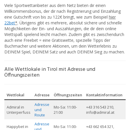
Viele Sportwettanbieter aus dem Netz bieten dir einen
Willkommensbonus, der dir nach Registrierung und Einzahlung
eine Gutschrift von bis zu 122€ bringt, wie zum Beispiel
hier
22bet
*
. Übrigens gibt es mehrere, absolut sichere und schnelle
Möglichkeiten der Ein- und Auszahlungen, die dir dein online
Wettspaß spielend leicht machen. Zudem gibt es zwischendurch
auch eine Freebet = eine Gratiswette, spezielle Tipps der
Buchmacher und weitere Aktionen, um dein Wetterlebnis zu
DEINEM Spiel, DEINEM Satz und auch DEINEM Sieg zu machen.
Alle Wettlokale in Tirol mit Adresse und
Öffnungszeiten
Wettlokal
Adresse
Öffnungszeiten
Kontaktinformation
Adresse
Admiral in
Mo-Sa: 11:00-
+43 316 543 210,
und
Unterperfuss
21:00
info@admiral.at
Route
Adresse
Happybet in
Mo-Sa: 11:00-
+43 662 654 321,
und