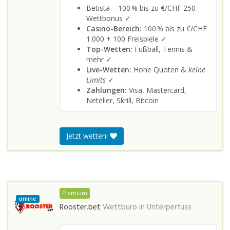
Betista – 100 % bis zu €/CHF 250
Wettbonus ✓
Casino-Bereich:
100 % bis zu €/CHF
1.000 + 100 Freispiele ✓
Top-Wetten:
Fußball, Tennis &
mehr ✓
Live-Wetten:
Hohe Quoten &
keine
Limits
✓
Zahlungen:
Visa, Mastercard,
Neteller, Skrill, Bitcoin
Jetzt wetten!
Premium
online
Rooster.bet
Wettbüro in
Unterperfuss