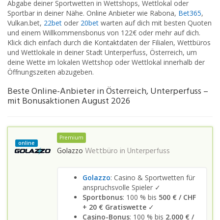
Abgabe deiner Sportwetten in Wettshops, Wettlokal oder
Sportbar in deiner Nähe. Online Anbieter wie Rabona,
Bet365
,
Vulkan.bet,
22bet
oder
20bet
warten auf dich mit besten Quoten
und einem Willkommensbonus von 122€ oder mehr auf dich.
Klick dich einfach durch die Kontaktdaten der Filialen, Wettbüros
und Wettlokale in deiner Stadt Unterperfuss, Österreich, um
deine Wette im lokalen Wettshop oder Wettlokal innerhalb der
Öffnungszeiten abzugeben.
Beste Online-Anbieter in Österreich, Unterperfuss –
mit Bonusaktionen August 2026
Premium
online
Golazzo
Wettbüro in
Unterperfuss
Golazzo
: Casino & Sportwetten für
anspruchsvolle Spieler ✓
Sportbonus
: 100 % bis
500
€ / CHF
+
20 € Gratiswette
✓
Casino-Bonus
: 100 % bis
2.000
€ /