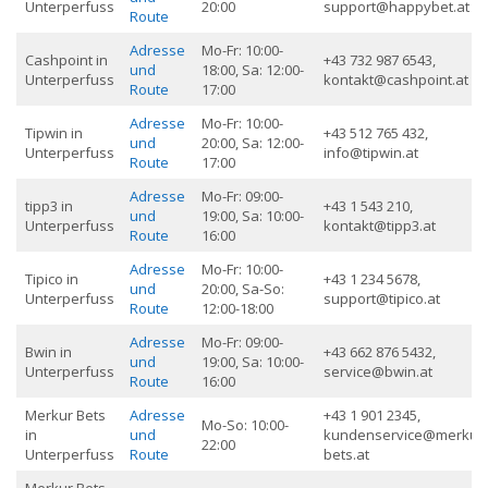
Unterperfuss
20:00
support@happybet.at
Route
Adresse
Mo-Fr: 10:00-
Cashpoint in
+43 732 987 6543,
und
18:00, Sa: 12:00-
Unterperfuss
kontakt@cashpoint.at
Route
17:00
Adresse
Mo-Fr: 10:00-
Tipwin in
+43 512 765 432,
und
20:00, Sa: 12:00-
Unterperfuss
info@tipwin.at
Route
17:00
Adresse
Mo-Fr: 09:00-
tipp3 in
+43 1 543 210,
und
19:00, Sa: 10:00-
Unterperfuss
kontakt@tipp3.at
Route
16:00
Adresse
Mo-Fr: 10:00-
Tipico in
+43 1 234 5678,
und
20:00, Sa-So:
Unterperfuss
support@tipico.at
Route
12:00-18:00
Adresse
Mo-Fr: 09:00-
Bwin in
+43 662 876 5432,
und
19:00, Sa: 10:00-
Unterperfuss
service@bwin.at
Route
16:00
Merkur Bets
Adresse
+43 1 901 2345,
Mo-So: 10:00-
in
und
kundenservice@merkur-
22:00
Unterperfuss
Route
bets.at
Merkur Bets