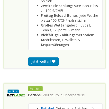
Spieler!
Zweite Einzahlung
: 50 % Bonus bis
zu 100 €/CHF!
Freitag Reload-Bonus
: Jede Woche
bis zu 100 €/CHF extra sichern!
Großes Wettangebot
: Fußball,
Tennis, E-Sports & mehr!
Vielfältige Zahlungsmethoden
:
Kreditkarten, E-Wallets &
Kryptowährungen!
Jetzt wetten!
Premium
online
Betlabel
Wettbüro in
Unterperfuss
Betlabel
: Deine neue Plattform für