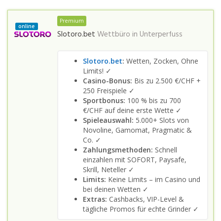
Premium
online
Slotoro.bet
Wettbüro in
Unterperfuss
Slotoro.bet
:
Wetten, Zocken, Ohne
Limits! ✓
Casino-Bonus:
Bis zu 2.500 €/CHF +
250 Freispiele ✓
Sportbonus:
100 % bis zu 700
€/CHF auf deine erste Wette ✓
Spieleauswahl:
5.000+ Slots von
Novoline, Gamomat, Pragmatic &
Co. ✓
Zahlungsmethoden:
Schnell
einzahlen mit SOFORT, Paysafe,
Skrill, Neteller ✓
Limits:
Keine Limits – im Casino und
bei deinen Wetten ✓
Extras:
Cashbacks, VIP-Level &
tägliche Promos für echte Grinder ✓