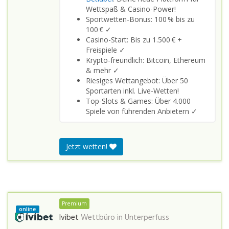
Wettspaß & Casino-Power!
Sportwetten-Bonus: 100 % bis zu
100 € ✓
Casino-Start: Bis zu 1.500 € +
Freispiele ✓
Krypto-freundlich: Bitcoin, Ethereum
& mehr ✓
Riesiges Wettangebot: Über 50
Sportarten inkl. Live-Wetten!
Top-Slots & Games: Über 4.000
Spiele von führenden Anbietern ✓
Jetzt wetten!
Premium
online
Ivibet
Wettbüro in
Unterperfuss