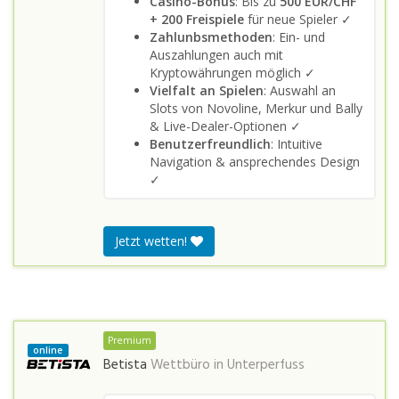
Casino-Bonus
: Bis zu
500 EUR/CHF
+ 200 Freispiele
für neue Spieler ✓
Zahlunbsmethoden
: Ein- und
Auszahlungen auch mit
Kryptowährungen möglich ✓
Vielfalt an Spielen
: Auswahl an
Slots von Novoline, Merkur und Bally
& Live-Dealer-Optionen ✓
Benutzerfreundlich
: Intuitive
Navigation & ansprechendes Design
✓
Jetzt wetten!
Premium
online
Betista
Wettbüro in
Unterperfuss