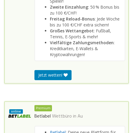
Spieler!
Zweite Einzahlung
: 50 % Bonus bis
zu 100 €/CHF!
Freitag Reload-Bonus
: Jede Woche
bis zu 100 €/CHF extra sichern!
Großes Wettangebot
: Fußball,
Tennis, E-Sports & mehr!
Vielfältige Zahlungsmethoden
:
Kreditkarten, E-Wallets &
Kryptowährungen!
Jetzt wetten!
Premium
online
Betlabel
Wettbüro in
Au
Betlabel
: Deine neue Plattform für