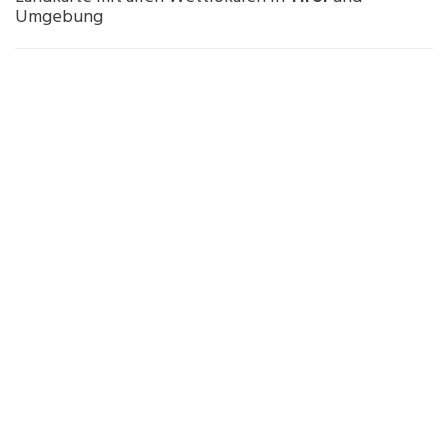
Umgebung