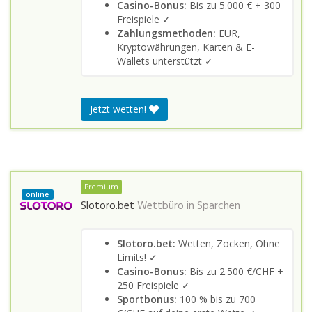
Casino-Bonus:
Bis zu 5.000 € + 300
Freispiele ✓
Zahlungsmethoden:
EUR,
Kryptowährungen, Karten & E-
Wallets unterstützt ✓
Jetzt wetten!
Premium
online
Slotoro.bet
Wettbüro in
Sparchen
Slotoro.bet:
Wetten, Zocken, Ohne
Limits! ✓
Casino-Bonus:
Bis zu 2.500 €/CHF +
250 Freispiele ✓
Sportbonus:
100 % bis zu 700