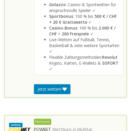
Golazzo
: Casino & Sportwetten für
anspruchsvolle Spieler ✓
Sportbonus
: 100 % bis
500
€ / CHF
+
20 € Gratiswette
✓
Casino-Bonus
: 100 % bis
2.000
€ /
CHF
+
200 Freispiele
✓
Live-Wetten auf Fußball, Tennis,
Basketball & viele weitere Sportarten
✓
Flexible Zahlungsmethoden:
Revolut
Krypto, Karten, E-Wallets &
SOFORT
✓
Jetzt wetten!
Premium
online
POWBET
Wettbüro in
Mühltal