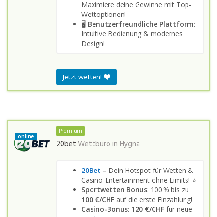
Maximiere deine Gewinne mit Top-
Wettoptionen!
🖥️
Benutzerfreundliche Plattform
:
Intuitive Bedienung & modernes
Design!
Jetzt wetten!
Premium
online
20bet
Wettbüro in
Hygna
20Bet
–
Dein Hotspot für Wetten &
Casino-Entertainment ohne Limits! ⭐
Sportwetten Bonus
: 100 % bis zu
100 €/CHF
auf die erste Einzahlung!
Casino-Bonus
: 1
20 €/CHF
für neue