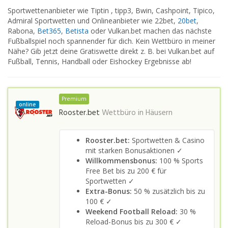
Sportwettenanbieter wie Tiptin , tipp3, Bwin, Cashpoint, Tipico,
Admiral Sportwetten und Onlineanbieter wie 22bet,
20bet
,
Rabona,
Bet365
,
Betista
oder Vulkan.bet machen das nächste
Fußballspiel noch spannender für dich. Kein Wettbüro in meiner
Nähe? Gib jetzt deine Gratiswette direkt z. B. bei Vulkan.bet auf
Fußball, Tennis, Handball oder Eishockey Ergebnisse ab!
Premium
online
Rooster.bet
Wettbüro in
Häusern
Rooster.bet:
Sportwetten & Casino
mit starken Bonusaktionen ✓
Willkommensbonus:
100 % Sports
Free Bet bis zu 200 € für
Sportwetten ✓
Extra-Bonus:
50 % zusätzlich bis zu
100 € ✓
Weekend Football Reload:
30 %
Reload-Bonus bis zu 300 € ✓