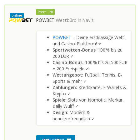
Premium
online
POWBET
Wettbüro in
Navis
POWBET
– Deine erstklassige Wett-
und Casino-Plattform! ⭐
Sportwetten-Bonus
: 100 % bis zu
200 EUR ✓
Casino-Bonus:
100 % bis zu 500 EUR
+ 200 Freispiele ✓
Wettangebot:
Fußball, Tennis, E-
Sports & mehr ✓
Zahlungen:
Kreditkarte, E-Wallets &
Krypto ✓
Spiele:
Slots von Nomotic, Merkur,
Bally Wulff ✓
Design
: Modern &
benutzerfreundlich ✓