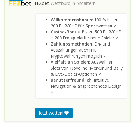
FEZbet
Wettbüro in
Abfaltern
Willkommensbonus
: 100 % bis zu
200 EUR/CHF für Sportwetten
✓
Casino-Bonus
: Bis zu
500 EUR/CHF
+ 200 Freispiele
für neue Spieler ✓
Zahlunbsmethoden
: Ein- und
Auszahlungen auch mit
Kryptowährungen möglich ✓
Vielfalt an Spielen
: Auswahl an
Slots von Novoline, Merkur und Bally
& Live-Dealer-Optionen ✓
Benutzerfreundlich
: Intuitive
Navigation & ansprechendes Design
✓
Jetzt wetten!