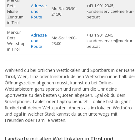
Bets
Adresse
+43 1 901 2345,
Mo-Sa: 09:30-
Filiale
und
kundenservice@merkur-
21:30
Zentrum
Route
bets.at
in Tirol
Merkur
Adresse
+43 1 901 2345,
Bets
Mo-So: 11:00-
und
kundenservice@merkur-
Wettshop
23:00
Route
bets.at
in Tirol
Während du bei örtlichen Wettlokalen und Sportbars in der Nähe
Tirol,
Wien, Linz oder Innsbruck deinen Wettschein innerhalb der
Öffnungszeiten abgeben musst, kannst du bei Online-
Wettanbietern ganz spontan und rund um die Uhr deine
Sportwette zu den besten Quoten abgeben. Egal ob du dein
Smartphone, Tablet oder Laptop benutzt – online bist du ganz
flexibel mit deinen Wettquoten. Anders als im lokalen Wettbüro
und egal in welcher Stadt kannst du auch unterwegs mit
Freunden oder Familie wetten.
Landkarte mit allen Wettlokalen in
Tirol
und