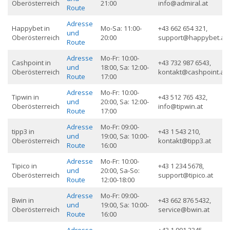
Oberösterreich
21:00
info@admiral.at
Route
Adresse
Happybet in
Mo-Sa: 11:00-
+43 662 654 321,
und
Oberösterreich
20:00
support@happybet.at
Route
Adresse
Mo-Fr: 10:00-
Cashpoint in
+43 732 987 6543,
und
18:00, Sa: 12:00-
Oberösterreich
kontakt@cashpoint.at
Route
17:00
Adresse
Mo-Fr: 10:00-
Tipwin in
+43 512 765 432,
und
20:00, Sa: 12:00-
Oberösterreich
info@tipwin.at
Route
17:00
Adresse
Mo-Fr: 09:00-
tipp3 in
+43 1 543 210,
und
19:00, Sa: 10:00-
Oberösterreich
kontakt@tipp3.at
Route
16:00
Adresse
Mo-Fr: 10:00-
Tipico in
+43 1 234 5678,
und
20:00, Sa-So:
Oberösterreich
support@tipico.at
Route
12:00-18:00
Adresse
Mo-Fr: 09:00-
Bwin in
+43 662 876 5432,
und
19:00, Sa: 10:00-
Oberösterreich
service@bwin.at
Route
16:00
Adresse
+43 1 901 2345,