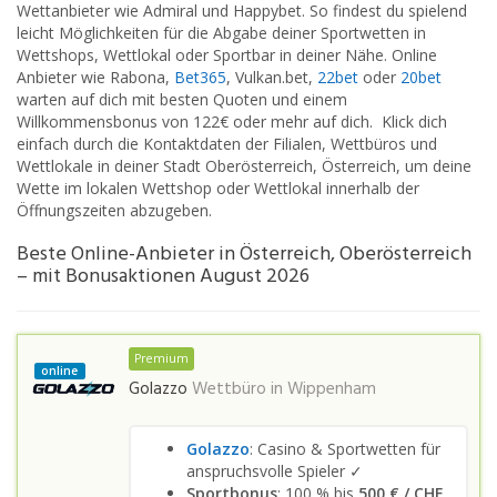
Wettanbieter wie Admiral und Happybet. So findest du spielend
leicht Möglichkeiten für die Abgabe deiner Sportwetten in
Wettshops, Wettlokal oder Sportbar in deiner Nähe. Online
Anbieter wie Rabona,
Bet365
, Vulkan.bet,
22bet
oder
20bet
warten auf dich mit besten Quoten und einem
Willkommensbonus von 122€ oder mehr auf dich. Klick dich
einfach durch die Kontaktdaten der Filialen, Wettbüros und
Wettlokale in deiner Stadt Oberösterreich, Österreich, um deine
Wette im lokalen Wettshop oder Wettlokal innerhalb der
Öffnungszeiten abzugeben.
Beste Online-Anbieter in Österreich, Oberösterreich
– mit Bonusaktionen August 2026
Premium
online
Golazzo
Wettbüro in
Wippenham
Golazzo
: Casino & Sportwetten für
anspruchsvolle Spieler ✓
Sportbonus
: 100 % bis
500
€ / CHF