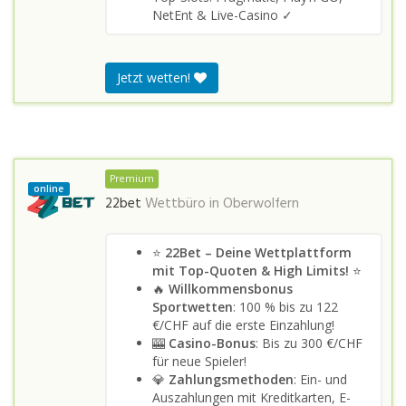
NetEnt & Live-Casino ✓
Jetzt wetten!
Premium
online
22bet
Wettbüro in
Oberwolfern
⭐
22Bet – Deine Wettplattform
mit Top-Quoten & High Limits!
⭐
🔥
Willkommensbonus
Sportwetten
: 100 % bis zu 122
€/CHF auf die erste Einzahlung!
🎰
Casino-Bonus
: Bis zu 300 €/CHF
für neue Spieler!
💎
Zahlungsmethoden
: Ein- und
Auszahlungen mit Kreditkarten, E-