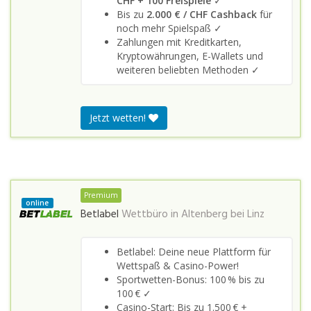
CHF + 100 Freispiele
✓
Bis zu
2.000 € / CHF Cashback
für
noch mehr Spielspaß ✓
Zahlungen mit Kreditkarten,
Kryptowährungen, E-Wallets und
weiteren beliebten Methoden ✓
Jetzt wetten!
Premium
online
Betlabel
Wettbüro in
Altenberg bei Linz
Betlabel: Deine neue Plattform für
Wettspaß & Casino-Power!
Sportwetten-Bonus: 100 % bis zu
100 € ✓
Casino-Start: Bis zu 1.500 € +