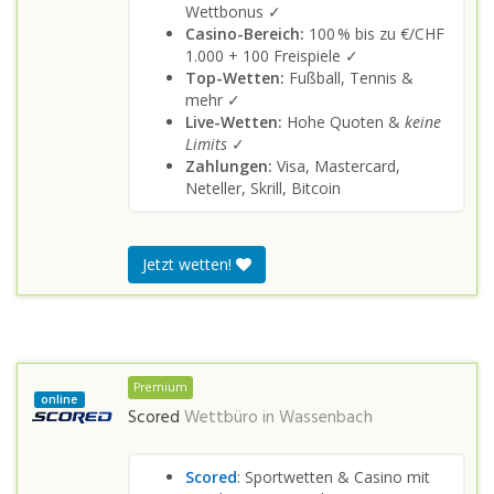
Wettbonus ✓
Casino-Bereich:
100 % bis zu €/CHF
1.000 + 100 Freispiele ✓
Top-Wetten:
Fußball, Tennis &
mehr ✓
Live-Wetten:
Hohe Quoten &
keine
Limits
✓
Zahlungen:
Visa, Mastercard,
Neteller, Skrill, Bitcoin
Jetzt wetten!
Premium
online
Scored
Wettbüro in
Wassenbach
Scored
: Sportwetten & Casino mit