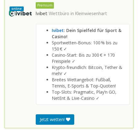
Premium
online
Ivibet
Wettbüro in
Kleinwiesenhart
Ivibet
: Dein Spielfeld für Sport &
Casino!
Sportwetten-Bonus: 100 % bis zu
150 € ✓
Casino-Start: Bis zu 300 € + 170
Freispiele ✓
Krypto-freundlich: Bitcoin, Tether &
mehr ✓
Breites Wettangebot: Fußball,
Tennis, E-Sports & Top-Quoten!
Top-Slots: Pragmatic, Play’n GO,
NetEnt & Live-Casino ✓
Jetzt wetten!