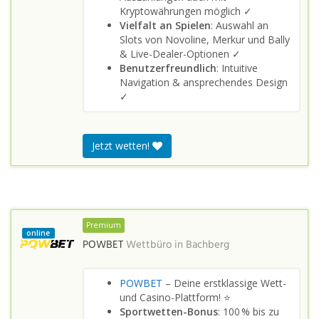
Kryptowährungen möglich ✓
Vielfalt an Spielen
: Auswahl an
Slots von Novoline, Merkur und Bally
& Live-Dealer-Optionen ✓
Benutzerfreundlich
: Intuitive
Navigation & ansprechendes Design
✓
Jetzt wetten!
Premium
online
POWBET
Wettbüro in
Bachberg
POWBET
– Deine erstklassige Wett-
und Casino-Plattform! ⭐
Sportwetten-Bonus
: 100 % bis zu