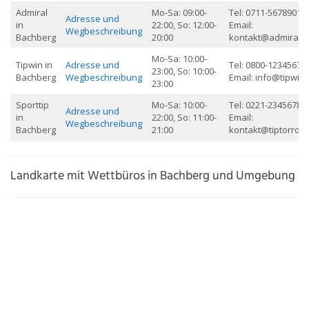
Admiral
Mo-Sa: 09:00-
Tel: 0711-56789012,
Adresse und
in
22:00, So: 12:00-
Email:
Wegbeschreibung
Bachberg
20:00
kontakt@admiral.c
Mo-Sa: 10:00-
Tipwin in
Adresse und
Tel: 0800-1234567,
23:00, So: 10:00-
Bachberg
Wegbeschreibung
Email: info@tipwin.
23:00
Sporttip
Mo-Sa: 10:00-
Tel: 0221-2345678,
Adresse und
in
22:00, So: 11:00-
Email:
Wegbeschreibung
Bachberg
21:00
kontakt@tiptorro.c
Landkarte mit Wettbüros in Bachberg und Umgebung