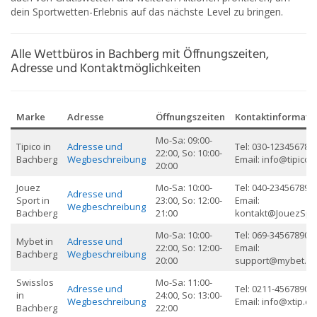
dein Sportwetten-Erlebnis auf das nächste Level zu bringen.
Alle Wettbüros in Bachberg mit Öffnungszeiten,
Adresse und Kontaktmöglichkeiten
Marke
Adresse
Öffnungszeiten
Kontaktinformati
Mo-Sa: 09:00-
Tipico in
Adresse und
Tel: 030-12345678,
22:00, So: 10:00-
Bachberg
Wegbeschreibung
Email: info@tipico.
20:00
Jouez
Mo-Sa: 10:00-
Tel: 040-23456789,
Adresse und
Sport in
23:00, So: 12:00-
Email:
Wegbeschreibung
Bachberg
21:00
kontakt@JouezSpor
Mo-Sa: 10:00-
Tel: 069-34567890,
Mybet in
Adresse und
22:00, So: 12:00-
Email:
Bachberg
Wegbeschreibung
20:00
support@mybet.ch
Swisslos
Mo-Sa: 11:00-
Adresse und
Tel: 0211-45678901,
in
24:00, So: 13:00-
Wegbeschreibung
Email: info@xtip.ch
Bachberg
22:00