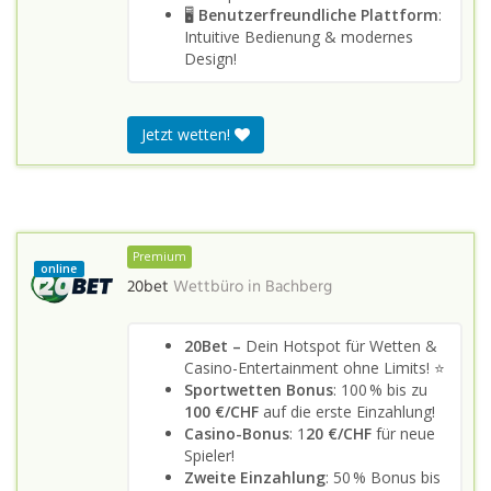
🖥️
Benutzerfreundliche Plattform
:
Intuitive Bedienung & modernes
Design!
Jetzt wetten!
Premium
online
20bet
Wettbüro in
Bachberg
20Bet –
Dein Hotspot für Wetten &
Casino-Entertainment ohne Limits! ⭐
Sportwetten Bonus
: 100 % bis zu
100 €/CHF
auf die erste Einzahlung!
Casino-Bonus
: 1
20 €/CHF
für neue
Spieler!
Zweite Einzahlung
: 50 % Bonus bis