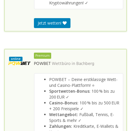
Kryptowährungen! ✓
Jetzt wetten!
Premium
online
POWBET
Wettbüro in
Bachberg
POWBET – Deine erstklassige Wett-
und Casino-Plattform! ⭐
Sportwetten-Bonus
: 100 % bis zu
200 EUR ✓
Casino-Bonus:
100 % bis zu 500 EUR
+ 200 Freispiele ✓
Wettangebot:
Fußball, Tennis, E-
Sports & mehr ✓
Zahlungen:
Kreditkarte, E-Wallets &