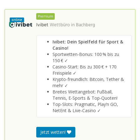
Premium
online
Ivibet
Wettbüro in
Bachberg
Ivibet: Dein Spielfeld für Sport &
Casino!
Sportwetten-Bonus: 100 % bis zu
150 € ✓
Casino-Start: Bis zu 300 € + 170
Freispiele ✓
Krypto-freundlich: Bitcoin, Tether &
mehr ✓
Breites Wettangebot: Fußball,
Tennis, E-Sports & Top-Quoten!
Top-Slots: Pragmatic, Play’n GO,
NetEnt & Live-Casino ✓
Jetzt wetten!