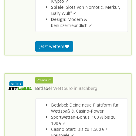
Krypto ✓
Spiele:
Slots von Nomotic, Merkur,
Bally Wulff ✓
Design
: Modern &
benutzerfreundlich ✓
Jetzt wetten!
Premium
online
Betlabel
Wettbüro in
Bachberg
Betlabel: Deine neue Plattform für
Wettspaß & Casino-Power!
Sportwetten-Bonus: 100 % bis zu
100 € ✓
Casino-Start: Bis zu 1.500 € +
Freispiele ✓