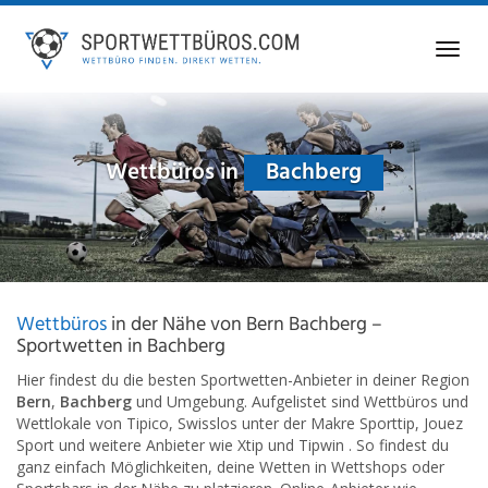
Skip
to
Toggl
main
navig
content
Wettbüros in
Bachberg
Wettbüros
in der Nähe von Bern Bachberg –
Sportwetten in Bachberg
Hier findest du die besten Sportwetten-Anbieter in deiner Region
Bern
,
Bachberg
und Umgebung. Aufgelistet sind Wettbüros und
Wettlokale von Tipico, Swisslos unter der Makre Sporttip, Jouez
Sport und weitere Anbieter wie Xtip und Tipwin . So findest du
ganz einfach Möglichkeiten, deine Wetten in Wettshops oder