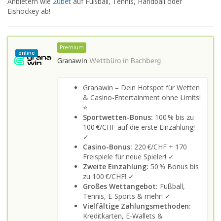
Anbietern wie
20bet
auf Fußball, Tennis, Handball oder
Eishockey ab!
Premium
online
Granawin
Wettbüro in
Bachberg
Granawin – Dein Hotspot für Wetten
& Casino-Entertainment ohne Limits!
⭐
Sportwetten-Bonus:
100 % bis zu
100 €/CHF auf die erste Einzahlung!
✓
Casino-Bonus:
220 €/CHF + 170
Freispiele für neue Spieler! ✓
Zweite Einzahlung:
50 % Bonus bis
zu 100 €/CHF! ✓
Großes Wettangebot:
Fußball,
Tennis, E-Sports & mehr! ✓
Vielfältige Zahlungsmethoden:
Kreditkarten, E-Wallets &