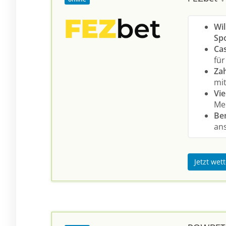
Wi
Sp
Ca
für
Za
mi
Vie
Mer
Be
an
Jetzt wet