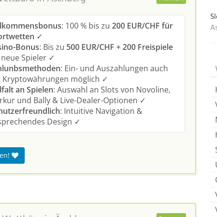
Sl
llkommensbonus
: 100 % bis zu
200 EUR/CHF für
Ä
ortwetten
✓
sino-Bonus
: Bis zu
500 EUR/CHF + 200 Freispiele
 neue Spieler ✓
hlunbsmethoden
: Ein- und Auszahlungen auch
t Kryptowährungen möglich ✓
lfalt an Spielen
: Auswahl an Slots von Novoline,
kur und Bally & Live-Dealer-Optionen ✓
nutzerfreundlich
: Intuitive Navigation &
sprechendes Design ✓
ten!