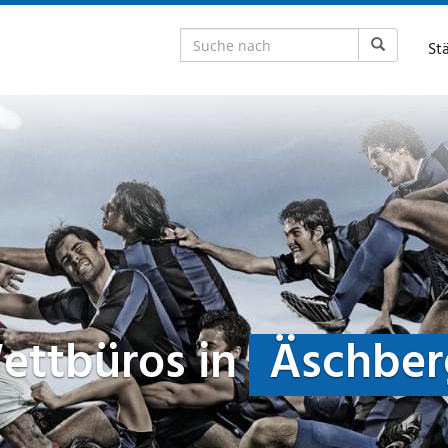
St
ettbüros in
Äschber