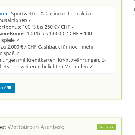
ored
: Sportwetten & Casino mit attraktiven
nusaktionen ✓
ortbonus
: 100 % bis
250 € / CHF
✓
sino-Bonus
: 100 % bis
1.000 € / CHF + 100
ispiele
✓
 zu
2.000 € / CHF Cashback
für noch mehr
ielspaß ✓
lungen mit Kreditkarten, Kryptowährungen, E-
llets und weiteren beliebten Methoden ✓
ten!
bet
Wettbüro in
Äschberg
Premium