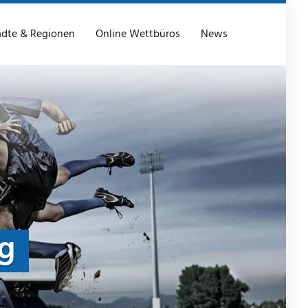
ädte & Regionen
Online Wettbüros
News
g