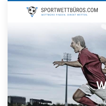
Skip
to
main
content
W