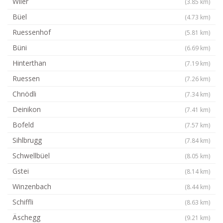
Wiler
(3.85 km)
Büel
(4.73 km)
Ruessenhof
(5.81 km)
Büni
(6.69 km)
Hinterthan
(7.19 km)
Ruessen
(7.26 km)
Chnödli
(7.34 km)
Deinikon
(7.41 km)
Bofeld
(7.57 km)
Sihlbrugg
(7.84 km)
Schwellbüel
(8.05 km)
Gstei
(8.14 km)
Winzenbach
(8.44 km)
Schiffli
(8.63 km)
Äschegg
(9.21 km)