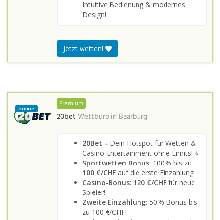
Intuitive Bedienung & modernes
Design!
Jetzt wetten!
Premium
online
20bet
Wettbüro in
Baarburg
20Bet –
Dein Hotspot für Wetten &
Casino-Entertainment ohne Limits! ⭐
Sportwetten Bonus
: 100 % bis zu
100 €/CHF
auf die erste Einzahlung!
Casino-Bonus
: 1
20 €/CHF
für neue
Spieler!
Zweite Einzahlung
: 50 % Bonus bis
zu 100 €/CHF!