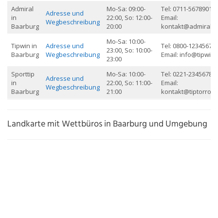
Admiral
Mo-Sa: 09:00-
Tel: 0711-56789012,
Adresse und
in
22:00, So: 12:00-
Email:
Wegbeschreibung
Baarburg
20:00
kontakt@admiral.c
Mo-Sa: 10:00-
Tipwin in
Adresse und
Tel: 0800-1234567,
23:00, So: 10:00-
Baarburg
Wegbeschreibung
Email: info@tipwin.
23:00
Sporttip
Mo-Sa: 10:00-
Tel: 0221-2345678,
Adresse und
in
22:00, So: 11:00-
Email:
Wegbeschreibung
Baarburg
21:00
kontakt@tiptorro.c
Landkarte mit Wettbüros in Baarburg und Umgebung