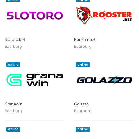
online
online
Slotoro.bet
Rooster.bet
Baarburg
Baarburg
online
online
Granawin
Golazzo
Baarburg
Baarburg
online
online