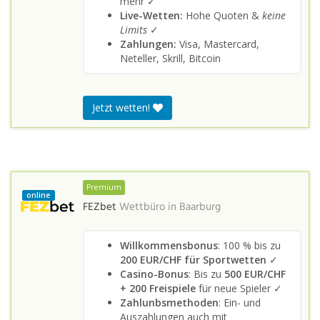
mehr ✓
Live-Wetten:
Hohe Quoten &
keine
Limits
✓
Zahlungen:
Visa, Mastercard,
Neteller, Skrill, Bitcoin
Jetzt wetten!
Premium
online
FEZbet
Wettbüro in
Baarburg
Willkommensbonus
: 100 % bis zu
200 EUR/CHF für Sportwetten
✓
Casino-Bonus
: Bis zu
500 EUR/CHF
+ 200 Freispiele
für neue Spieler ✓
Zahlunbsmethoden
: Ein- und
Auszahlungen auch mit