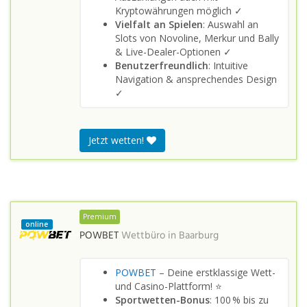
Kryptowährungen möglich ✓
Vielfalt an Spielen
: Auswahl an
Slots von Novoline, Merkur und Bally
& Live-Dealer-Optionen ✓
Benutzerfreundlich
: Intuitive
Navigation & ansprechendes Design
✓
Jetzt wetten!
Premium
online
POWBET
Wettbüro in
Baarburg
POWBET
– Deine erstklassige Wett-
und Casino-Plattform! ⭐
Sportwetten-Bonus
: 100 % bis zu