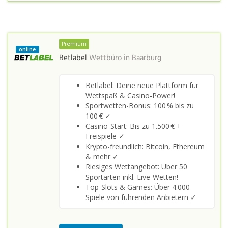
Premium
online
Betlabel
Wettbüro in
Baarburg
Betlabel: Deine neue Plattform für
Wettspaß & Casino-Power!
Sportwetten-Bonus: 100 % bis zu
100 € ✓
Casino-Start: Bis zu 1.500 € +
Freispiele ✓
Krypto-freundlich: Bitcoin, Ethereum
& mehr ✓
Riesiges Wettangebot: Über 50
Sportarten inkl. Live-Wetten!
Top-Slots & Games: Über 4.000
Spiele von führenden Anbietern ✓