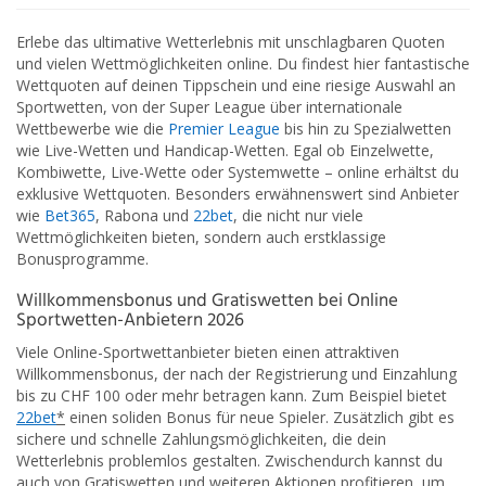
Erlebe das ultimative Wetterlebnis mit unschlagbaren Quoten
und vielen Wettmöglichkeiten online. Du findest hier fantastische
Wettquoten auf deinen Tippschein und eine riesige Auswahl an
Sportwetten, von der Super League über internationale
Wettbewerbe wie die
Premier League
bis hin zu Spezialwetten
wie Live-Wetten und Handicap-Wetten. Egal ob Einzelwette,
Kombiwette, Live-Wette oder Systemwette – online erhältst du
exklusive Wettquoten. Besonders erwähnenswert sind Anbieter
wie
Bet365
, Rabona und
22bet
, die nicht nur viele
Wettmöglichkeiten bieten, sondern auch erstklassige
Bonusprogramme.
Willkommensbonus und Gratiswetten bei Online
Sportwetten-Anbietern 2026
Viele Online-Sportwettanbieter bieten einen attraktiven
Willkommensbonus, der nach der Registrierung und Einzahlung
bis zu CHF 100 oder mehr betragen kann. Zum Beispiel bietet
22bet
*
einen soliden Bonus für neue Spieler. Zusätzlich gibt es
sichere und schnelle Zahlungsmöglichkeiten, die dein
Wetterlebnis problemlos gestalten. Zwischendurch kannst du
auch von Gratiswetten und weiteren Aktionen profitieren, um