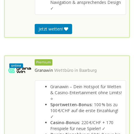
Navigation & ansprechendes Design
✓
Jetzt wetten!
Premium
online
Granawin
Wettbüro in
Baarburg
Granawin – Dein Hotspot für Wetten
& Casino-Entertainment ohne Limits!
⭐
Sportwetten-Bonus:
100 % bis zu
100 €/CHF auf die erste Einzahlung!
✓
Casino-Bonus:
220 €/CHF + 170
Freispiele für neue Spieler! ✓