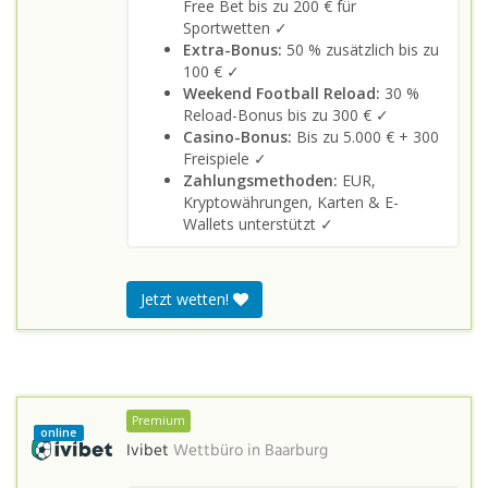
Free Bet bis zu 200 € für
Sportwetten ✓
Extra-Bonus:
50 % zusätzlich bis zu
100 € ✓
Weekend Football Reload:
30 %
Reload-Bonus bis zu 300 € ✓
Casino-Bonus:
Bis zu 5.000 € + 300
Freispiele ✓
Zahlungsmethoden:
EUR,
Kryptowährungen, Karten & E-
Wallets unterstützt ✓
Jetzt wetten!
Premium
online
Ivibet
Wettbüro in
Baarburg