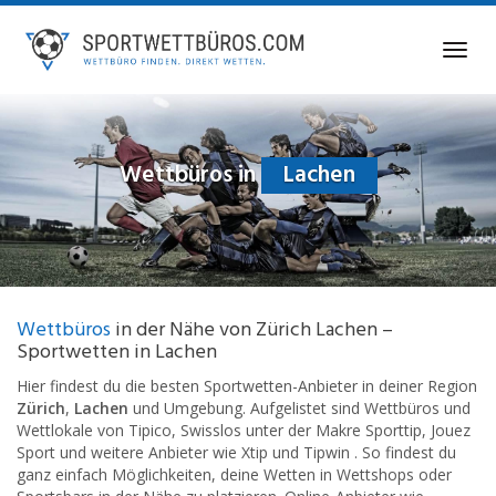
Skip
to
Toggl
main
navig
content
Wettbüros in
Lachen
Wettbüros
in der Nähe von Zürich Lachen –
Sportwetten in Lachen
Hier findest du die besten Sportwetten-Anbieter in deiner Region
Zürich
,
Lachen
und Umgebung. Aufgelistet sind Wettbüros und
Wettlokale von Tipico, Swisslos unter der Makre Sporttip, Jouez
Sport und weitere Anbieter wie Xtip und Tipwin . So findest du
ganz einfach Möglichkeiten, deine Wetten in Wettshops oder