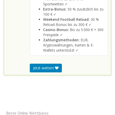
Sportwetten ✓
Extra-Bonus:
50 % zusätzlich bis zu
100 € ✓
Weekend Football Reload:
30 %
Reload-Bonus bis zu 300 € ✓
Casino-Bonus:
Bis zu 5.000 € + 300
Freispiele ✓
Zahlungsmethoden:
EUR,
Kryptowährungen, Karten & E-
Wallets unterstützt ✓
Jetzt wetten!
Beste Online Wettbüros: