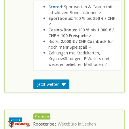
Scored
: Sportwetten & Casino mit
attraktiven Bonusaktionen ✓
Sportbonus
: 100 % bis
250 € / CHF
✓
Casino-Bonus
: 100 % bis
1.000 € /
CHF + 100 Freispiele
✓
Bis zu
2.000 € / CHF Cashback
für
noch mehr Spielspaß ✓
Zahlungen mit Kreditkarten,
Kryptowährungen, E-Wallets und
weiteren beliebten Methoden ✓
Jetzt wetten!
Premium
online
Rooster.bet
Wettbüro in
Lachen