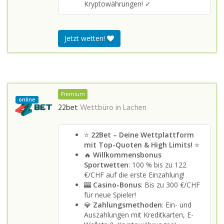
Kryptowährungen! ✓
Jetzt wetten!
Premium
online
22bet
Wettbüro in
Lachen
⭐
22Bet – Deine Wettplattform
mit Top-Quoten & High Limits!
⭐
🔥
Willkommensbonus
Sportwetten
: 100 % bis zu 122
€/CHF auf die erste Einzahlung!
🎰
Casino-Bonus
: Bis zu 300 €/CHF
für neue Spieler!
💎
Zahlungsmethoden
: Ein- und
Auszahlungen mit Kreditkarten, E-