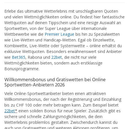
Erlebe das ultimative Wetterlebnis mit unschlagbaren Quoten
und vielen Wettmöglichkeiten online. Du findest hier fantastische
Wettquoten auf deinen Tippschein und eine riesige Auswahl an
Sportwetten, von der Super League über internationale
Wettbewerbe wie die
Premier League
bis hin zu Spezialwetten
wie Live-Wetten und Handicap-Wetten. Egal ob Einzelwette,
Kombiwette, Live-Wette oder Systemwette – online erhältst du
exklusive Wettquoten. Besonders erwähnenswert sind Anbieter
wie
Bet365
, Rabona und
22bet
, die nicht nur viele
Wettmöglichkeiten bieten, sondern auch erstklassige
Bonusprogramme.
Willkommensbonus und Gratiswetten bei Online
Sportwetten-Anbietern 2026
Viele Online-Sportwettanbieter bieten einen attraktiven
Willkommensbonus, der nach der Registrierung und Einzahlung
bis zu CHF 100 oder mehr betragen kann. Zum Beispiel bietet
22bet
*
einen soliden Bonus für neue Spieler. Zusätzlich gibt es
sichere und schnelle Zahlungsmöglichkeiten, die dein
Wetterlebnis problemlos gestalten. Zwischendurch kannst du
auch von Gratiswetten und weiteren Aktionen profitieren, um