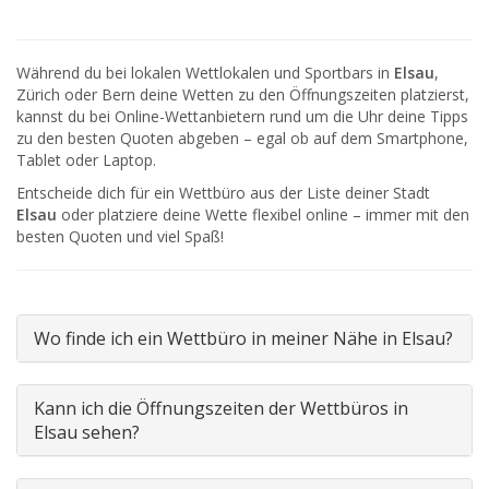
Während du bei lokalen Wettlokalen und Sportbars in
Elsau
,
Zürich oder Bern deine Wetten zu den Öffnungszeiten platzierst,
kannst du bei Online-Wettanbietern rund um die Uhr deine Tipps
zu den besten Quoten abgeben – egal ob auf dem Smartphone,
Tablet oder Laptop.
Entscheide dich für ein Wettbüro aus der Liste deiner Stadt
Elsau
oder platziere deine Wette flexibel online – immer mit den
besten Quoten und viel Spaß!
Wo finde ich ein Wettbüro in meiner Nähe in Elsau?
Kann ich die Öffnungszeiten der Wettbüros in
Elsau sehen?