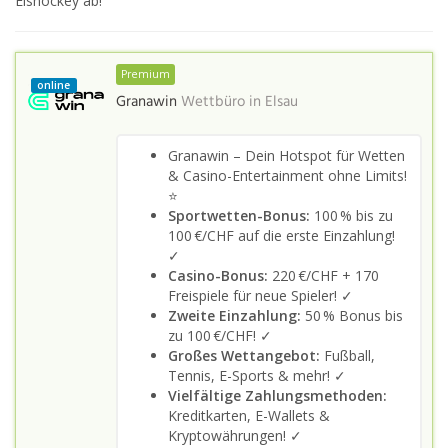
Eishockey ab!
Premium
online
Granawin
Wettbüro in
Elsau
Granawin – Dein Hotspot für Wetten
& Casino-Entertainment ohne Limits!
⭐
Sportwetten-Bonus:
100 % bis zu
100 €/CHF auf die erste Einzahlung!
✓
Casino-Bonus:
220 €/CHF + 170
Freispiele für neue Spieler! ✓
Zweite Einzahlung:
50 % Bonus bis
zu 100 €/CHF! ✓
Großes Wettangebot:
Fußball,
Tennis, E-Sports & mehr! ✓
Vielfältige Zahlungsmethoden:
Kreditkarten, E-Wallets &
Kryptowährungen! ✓