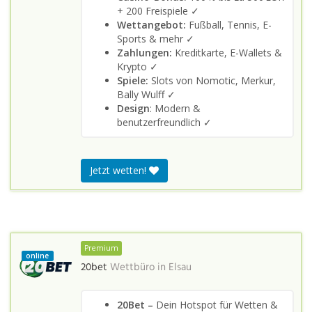
+ 200 Freispiele ✓
Wettangebot:
Fußball, Tennis, E-
Sports & mehr ✓
Zahlungen:
Kreditkarte, E-Wallets &
Krypto ✓
Spiele:
Slots von Nomotic, Merkur,
Bally Wulff ✓
Design
: Modern &
benutzerfreundlich ✓
Jetzt wetten!
Premium
online
20bet
Wettbüro in
Elsau
20Bet –
Dein Hotspot für Wetten &