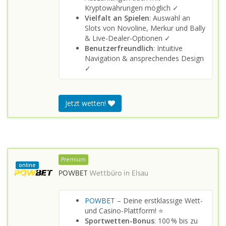
Kryptowährungen möglich ✓
Vielfalt an Spielen
: Auswahl an
Slots von Novoline, Merkur und Bally
& Live-Dealer-Optionen ✓
Benutzerfreundlich
: Intuitive
Navigation & ansprechendes Design
✓
Jetzt wetten!
Premium
online
POWBET
Wettbüro in
Elsau
POWBET
– Deine erstklassige Wett-
und Casino-Plattform! ⭐
Sportwetten-Bonus
: 100 % bis zu