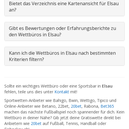
Bietet das Verzeichnis eine Kartenansicht für Elsau
an?
Gibt es Bewertungen oder Erfahrungsberichte zu
den Wettbüros in Elsau?
Kann ich die Wettbüros in Elsau nach bestimmten
Kriterien filtern?
Sollte ein wichtiges Wettbüro oder eine Sportsbar in
Elsau
fehlen, teile uns dies unter
Kontakt
mit!
Sportwetten-Anbieter wie Bahigo, Bwin, Wettigo, Tipico und
Online-Anbieter wie Betano, 22bet,
20bet
, Rabona,
Bet365
machen das nächste Fußballspiel noch spannender für dich. Kein
Wettbüro in deiner Nähe? Gib jetzt deine Gratiswette direkt bei
Anbietern wie
20bet
auf Fußball, Tennis, Handball oder