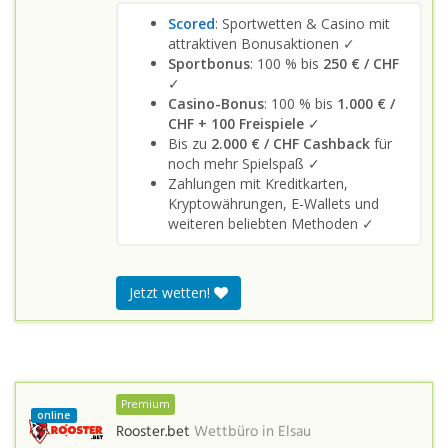
Scored
: Sportwetten & Casino mit
attraktiven Bonusaktionen ✓
Sportbonus
: 100 % bis
250 € / CHF
✓
Casino-Bonus
: 100 % bis
1.000 € /
CHF + 100 Freispiele
✓
Bis zu
2.000 € / CHF Cashback
für
noch mehr Spielspaß ✓
Zahlungen mit Kreditkarten,
Kryptowährungen, E-Wallets und
weiteren beliebten Methoden ✓
Jetzt wetten!
Premium
online
Rooster.bet
Wettbüro in
Elsau