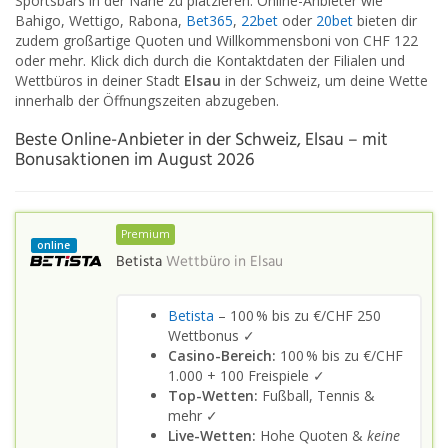
Sportsbars in der Nähe zu platzieren. Online-Anbieter wie
Bahigo, Wettigo, Rabona,
Bet365
,
22bet
oder
20bet
bieten dir
zudem großartige Quoten und Willkommensboni von CHF 122
oder mehr. Klick dich durch die Kontaktdaten der Filialen und
Wettbüros in deiner Stadt
Elsau
in der Schweiz, um deine Wette
innerhalb der Öffnungszeiten abzugeben.
Beste Online-Anbieter in der Schweiz, Elsau – mit
Bonusaktionen im August 2026
Premium
online
Betista
Wettbüro in
Elsau
Betista
– 100 % bis zu €/CHF 250
Wettbonus ✓
Casino-Bereich:
100 % bis zu €/CHF
1.000 + 100 Freispiele ✓
Top-Wetten:
Fußball, Tennis &
mehr ✓
Live-Wetten:
Hohe Quoten &
keine