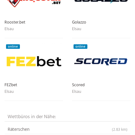
Rooster.bet
Golazzo
Elsau
Elsau
online
online
FEZbet
Scored
Elsau
Elsau
Wettbüros in der Nähe:
Räterschen
(2.83 km)