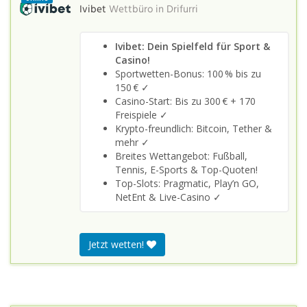
Ivibet
Wettbüro in
Drifurri
Ivibet: Dein Spielfeld für Sport &
Casino!
Sportwetten-Bonus: 100 % bis zu
150 € ✓
Casino-Start: Bis zu 300 € + 170
Freispiele ✓
Krypto-freundlich: Bitcoin, Tether &
mehr ✓
Breites Wettangebot: Fußball,
Tennis, E-Sports & Top-Quoten!
Top-Slots: Pragmatic, Play’n GO,
NetEnt & Live-Casino ✓
Jetzt wetten!