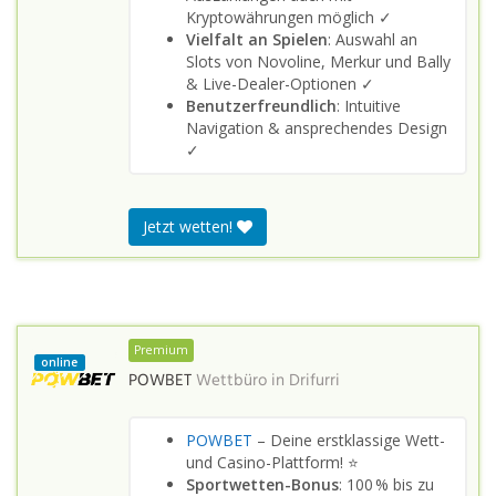
Kryptowährungen möglich ✓
Vielfalt an Spielen
: Auswahl an
Slots von Novoline, Merkur und Bally
& Live-Dealer-Optionen ✓
Benutzerfreundlich
: Intuitive
Navigation & ansprechendes Design
✓
Jetzt wetten!
Premium
online
POWBET
Wettbüro in
Drifurri
POWBET
– Deine erstklassige Wett-
und Casino-Plattform! ⭐
Sportwetten-Bonus
: 100 % bis zu