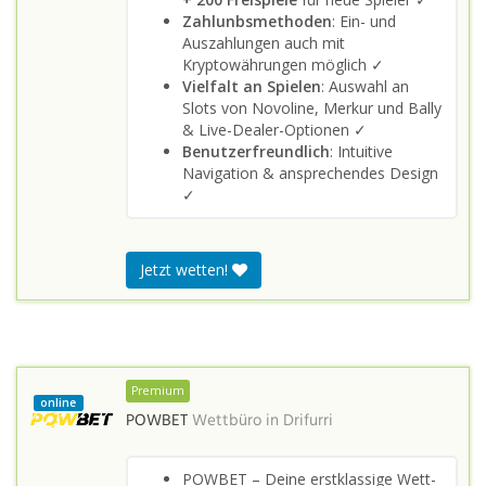
Zahlunbsmethoden
: Ein- und
Auszahlungen auch mit
Kryptowährungen möglich ✓
Vielfalt an Spielen
: Auswahl an
Slots von Novoline, Merkur und Bally
& Live-Dealer-Optionen ✓
Benutzerfreundlich
: Intuitive
Navigation & ansprechendes Design
✓
Jetzt wetten!
Premium
online
POWBET
Wettbüro in
Drifurri
POWBET – Deine erstklassige Wett-