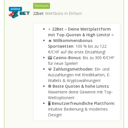
Premium
online
22bet
Wettbüro in
Drifurri
⭐
22Bet – Deine Wettplattform
mit Top-Quoten & High Limits!
⭐
🔥
Willkommensbonus
Sportwetten
: 100 % bis zu 122
€/CHF auf die erste Einzahlung!
🎰
Casino-Bonus
: Bis zu 300 €/CHF
für neue Spieler!
💎
Zahlungsmethoden
: Ein- und
Auszahlungen mit Kreditkarten, E-
Wallets & Kryptowährungen!
⚽
Beste Quoten & hohe Limits
:
Maximiere deine Gewinne mit Top-
Wettoptionen!
🖥️
Benutzerfreundliche Plattform
:
Intuitive Bedienung & modernes
Design!