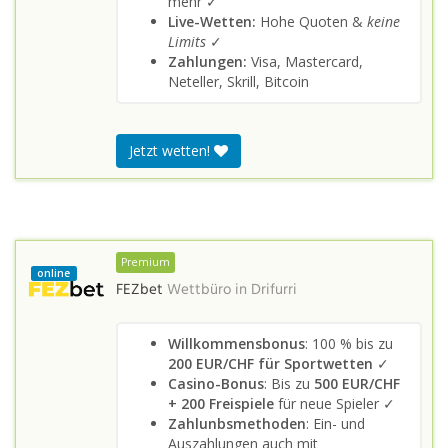
mehr ✓
Live-Wetten:
Hohe Quoten &
keine
Limits
✓
Zahlungen:
Visa, Mastercard,
Neteller, Skrill, Bitcoin
Jetzt wetten!
Premium
online
FEZbet
Wettbüro in
Drifurri
Willkommensbonus
: 100 % bis zu
200 EUR/CHF für Sportwetten
✓
Casino-Bonus
: Bis zu
500 EUR/CHF
+ 200 Freispiele
für neue Spieler ✓
Zahlunbsmethoden
: Ein- und
Auszahlungen auch mit