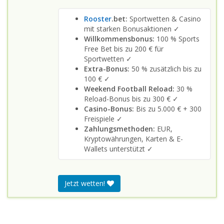
Rooster
.bet:
Sportwetten & Casino
mit starken Bonusaktionen ✓
Willkommensbonus:
100 % Sports
Free Bet bis zu 200 € für
Sportwetten ✓
Extra-Bonus:
50 % zusätzlich bis zu
100 € ✓
Weekend Football Reload:
30 %
Reload-Bonus bis zu 300 € ✓
Casino-Bonus:
Bis zu 5.000 € + 300
Freispiele ✓
Zahlungsmethoden:
EUR,
Kryptowährungen, Karten & E-
Wallets unterstützt ✓
Jetzt wetten!