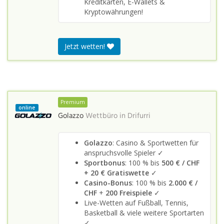
Kreditkarten, E-Wallets &
Kryptowährungen!
Jetzt wetten!
Premium
online
Golazzo
Wettbüro in
Drifurri
Golazzo
: Casino & Sportwetten für
anspruchsvolle Spieler ✓
Sportbonus
: 100 % bis
500
€ / CHF
+
20 € Gratiswette
✓
Casino-Bonus
: 100 % bis
2.000
€ /
CHF
+
200 Freispiele
✓
Live-Wetten auf Fußball, Tennis,
Basketball & viele weitere Sportarten
✓