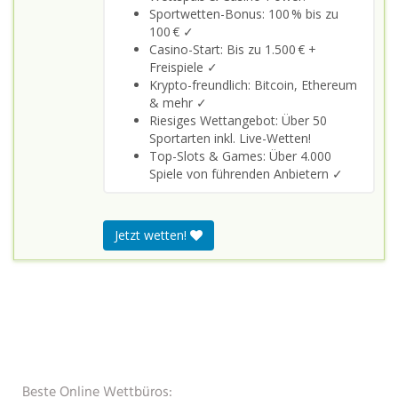
Sportwetten-Bonus: 100 % bis zu
100 € ✓
Casino-Start: Bis zu 1.500 € +
Freispiele ✓
Krypto-freundlich: Bitcoin, Ethereum
& mehr ✓
Riesiges Wettangebot: Über 50
Sportarten inkl. Live-Wetten!
Top-Slots & Games: Über 4.000
Spiele von führenden Anbietern ✓
Jetzt wetten!
Beste Online Wettbüros: