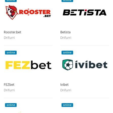
online
online
Rooster.bet
Betista
Drifurri
Drifurri
online
online
FEZbet
Ivibet
Drifurri
Drifurri
online
online