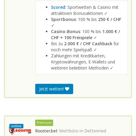
Scored
: Sportwetten & Casino mit
attraktiven Bonusaktionen ✓
Sportbonus
: 100 % bis
250 € / CHF
✓
Casino-Bonus
: 100 % bis
1.000 € /
CHF + 100 Freispiele
✓
Bis zu
2.000 € / CHF Cashback
für
noch mehr Spielspaß ✓
Zahlungen mit Kreditkarten,
Kryptowährungen, E-Wallets und
weiteren beliebten Methoden ✓
Jetzt wetten!
Premium
online
Rooster.bet
Wettbüro in
Dettenried