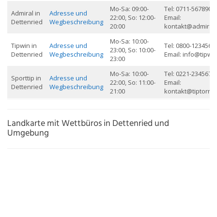
Mo-Sa: 09:00-
Tel: 0711-56789012
Admiral in
Adresse und
22:00, So: 12:00-
Email:
Dettenried
Wegbeschreibung
20:00
kontakt@admiral.
Mo-Sa: 10:00-
Tipwin in
Adresse und
Tel: 0800-1234567,
23:00, So: 10:00-
Dettenried
Wegbeschreibung
Email: info@tipwin
23:00
Mo-Sa: 10:00-
Tel: 0221-2345678,
Sporttip in
Adresse und
22:00, So: 11:00-
Email:
Dettenried
Wegbeschreibung
21:00
kontakt@tiptorro.
Landkarte mit Wettbüros in Dettenried und
Umgebung