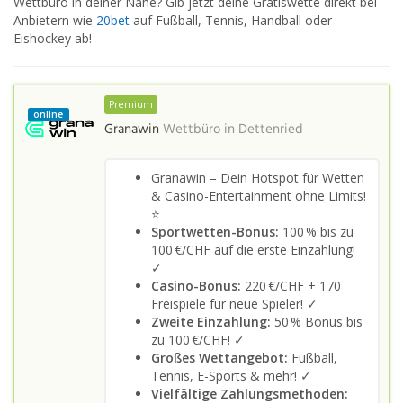
Wettbüro in deiner Nähe? Gib jetzt deine Gratiswette direkt bei
Anbietern wie
20bet
auf Fußball, Tennis, Handball oder
Eishockey ab!
Premium
online
Granawin
Wettbüro in
Dettenried
Granawin – Dein Hotspot für Wetten
& Casino-Entertainment ohne Limits!
⭐
Sportwetten-Bonus:
100 % bis zu
100 €/CHF auf die erste Einzahlung!
✓
Casino-Bonus:
220 €/CHF + 170
Freispiele für neue Spieler! ✓
Zweite Einzahlung:
50 % Bonus bis
zu 100 €/CHF! ✓
Großes Wettangebot:
Fußball,
Tennis, E-Sports & mehr! ✓
Vielfältige Zahlungsmethoden: