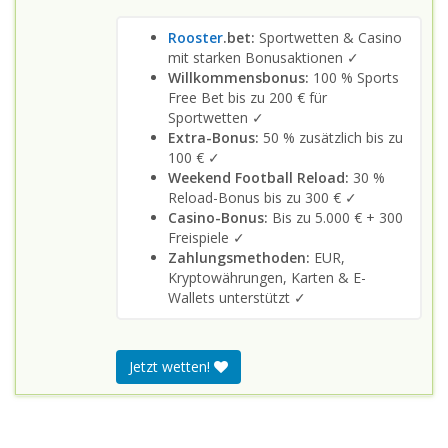
Rooster
.bet:
Sportwetten & Casino
mit starken Bonusaktionen ✓
Willkommensbonus:
100 % Sports
Free Bet bis zu 200 € für
Sportwetten ✓
Extra-Bonus:
50 % zusätzlich bis zu
100 € ✓
Weekend Football Reload:
30 %
Reload-Bonus bis zu 300 € ✓
Casino-Bonus:
Bis zu 5.000 € + 300
Freispiele ✓
Zahlungsmethoden:
EUR,
Kryptowährungen, Karten & E-
Wallets unterstützt ✓
Jetzt wetten!