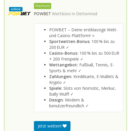
Premium
online
POWBET
Wettbüro in
Dettenried
POWBET – Deine erstklassige Wett-
und Casino-Plattform! ⭐
Sportwetten-Bonus
: 100 % bis zu
200 EUR ✓
Casino-Bonus:
100 % bis zu 500 EUR
+ 200 Freispiele ✓
Wettangebot:
Fußball, Tennis, E-
Sports & mehr ✓
Zahlungen:
Kreditkarte, E-Wallets &
Krypto ✓
Spiele:
Slots von Nomotic, Merkur,
Bally Wulff ✓
Design
: Modern &
benutzerfreundlich ✓
Jetzt wetten!