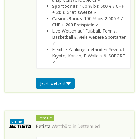
Sportbonus
: 100 % bis
500
€ / CHF
+
20 € Gratiswette
✓
Casino-Bonus
: 100 % bis
2.000
€ /
CHF
+
200 Freispiele
✓
Live-Wetten auf Fußball, Tennis,
Basketball & viele weitere Sportarten
✓
Flexible Zahlungsmethoden:
Revolut
Krypto, Karten, E-Wallets &
SOFORT
✓
Jetzt wetten!
Premium
online
Betista
Wettbüro in
Dettenried