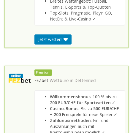
Breites Wettangebot: Fußball,
Tennis, E-Sports & Top-Quoten!
Top-Slots: Pragmatic, Play’n GO,
NetEnt & Live-Casino ✓
Jetzt wetten!
Premium
online
FEZbet
Wettbüro in
Dettenried
Willkommensbonus
: 100 % bis zu
200 EUR/CHF für Sportwetten
✓
Casino-Bonus
: Bis zu
500 EUR/CHF
+ 200 Freispiele
für neue Spieler ✓
Zahlunbsmethoden
: Ein- und
Auszahlungen auch mit
Kryptowährungen möglich ✓