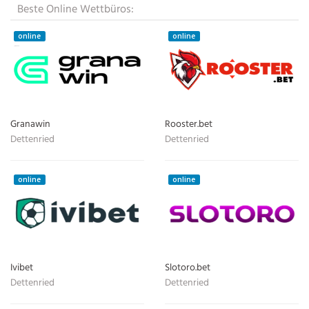
Beste Online Wettbüros:
online
online
Granawin
Rooster.bet
Dettenried
Dettenried
online
online
Ivibet
Slotoro.bet
Dettenried
Dettenried