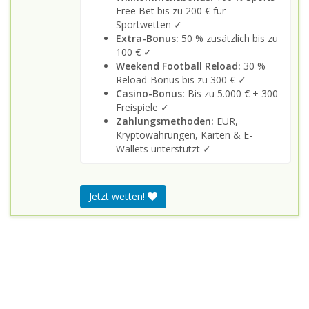
Free Bet bis zu 200 € für
Sportwetten ✓
Extra-Bonus:
50 % zusätzlich bis zu
100 € ✓
Weekend Football Reload:
30 %
Reload-Bonus bis zu 300 € ✓
Casino-Bonus:
Bis zu 5.000 € + 300
Freispiele ✓
Zahlungsmethoden:
EUR,
Kryptowährungen, Karten & E-
Wallets unterstützt ✓
Jetzt wetten!