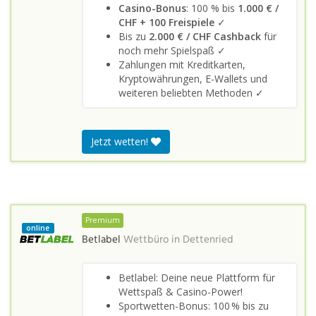
Casino-Bonus
: 100 % bis
1.000 € /
CHF + 100 Freispiele
✓
Bis zu
2.000 € / CHF Cashback
für
noch mehr Spielspaß ✓
Zahlungen mit Kreditkarten,
Kryptowährungen, E-Wallets und
weiteren beliebten Methoden ✓
Jetzt wetten!
Premium
online
Betlabel
Wettbüro in
Dettenried
Betlabel: Deine neue Plattform für
Wettspaß & Casino-Power!
Sportwetten-Bonus: 100 % bis zu