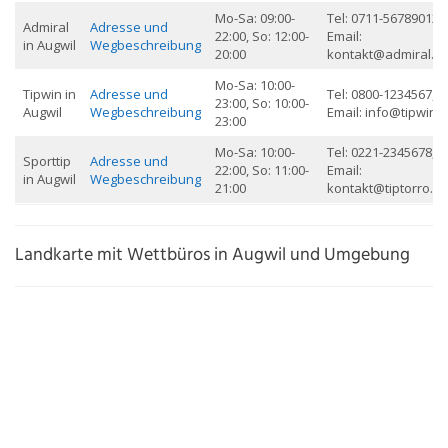
Mo-Sa: 09:00-
Tel: 0711-56789012,
Admiral
Adresse und
22:00, So: 12:00-
Email:
in Augwil
Wegbeschreibung
20:00
kontakt@admiral.ch
Mo-Sa: 10:00-
Tipwin in
Adresse und
Tel: 0800-1234567,
23:00, So: 10:00-
Augwil
Wegbeschreibung
Email: info@tipwin.c
23:00
Mo-Sa: 10:00-
Tel: 0221-2345678,
Sporttip
Adresse und
22:00, So: 11:00-
Email:
in Augwil
Wegbeschreibung
21:00
kontakt@tiptorro.ch
Landkarte mit Wettbüros in Augwil und Umgebung