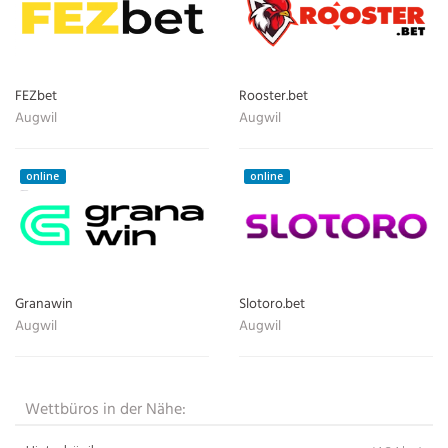
FEZbet
Rooster.bet
Augwil
Augwil
online
online
Granawin
Slotoro.bet
Augwil
Augwil
Wettbüros in der Nähe: