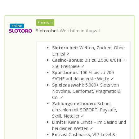
Premium
online
Slotoro.bet
Wettbüro in
Augwil
Slotoro.bet:
Wetten, Zocken, Ohne
Limits! ✓
Casino-Bonus:
Bis zu 2.500 €/CHF +
250 Freispiele ✓
Sportbonus:
100 % bis zu 700
€/CHF auf deine erste Wette ✓
Spieleauswahl:
5.000+ Slots von
Novoline, Gamomat, Pragmatic &
Co. ✓
Zahlungsmethoden:
Schnell
einzahlen mit SOFORT, Paysafe,
Skrill, Neteller ✓
Limits:
Keine Limits – im Casino und
bei deinen Wetten ✓
Extras:
Cashbacks, VIP-Level &