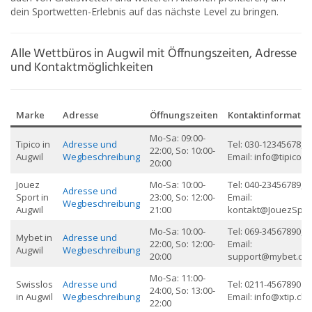
dein Sportwetten-Erlebnis auf das nächste Level zu bringen.
Alle Wettbüros in Augwil mit Öffnungszeiten, Adresse
und Kontaktmöglichkeiten
Marke
Adresse
Öffnungszeiten
Kontaktinformatio
Mo-Sa: 09:00-
Tipico in
Adresse und
Tel: 030-12345678,
22:00, So: 10:00-
Augwil
Wegbeschreibung
Email: info@tipico.c
20:00
Jouez
Mo-Sa: 10:00-
Tel: 040-23456789,
Adresse und
Sport in
23:00, So: 12:00-
Email:
Wegbeschreibung
Augwil
21:00
kontakt@JouezSpor
Mo-Sa: 10:00-
Tel: 069-34567890,
Mybet in
Adresse und
22:00, So: 12:00-
Email:
Augwil
Wegbeschreibung
20:00
support@mybet.ch
Mo-Sa: 11:00-
Swisslos
Adresse und
Tel: 0211-45678901,
24:00, So: 13:00-
in Augwil
Wegbeschreibung
Email: info@xtip.ch
22:00