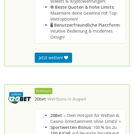
Wallets & Kryptowährungen!
⚽
Beste Quoten & hohe Limits
:
Maximiere deine Gewinne mit Top-
Wettoptionen!
🖥️
Benutzerfreundliche Plattform
:
Intuitive Bedienung & modernes
Design!
Jetzt wetten!
Premium
online
20bet
Wettbüro in
Augwil
20Bet –
Dein Hotspot für Wetten &
Casino-Entertainment ohne Limits! ⭐
Sportwetten Bonus
: 100 % bis zu
100 €/CHF
auf die erste Einzahlung!