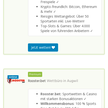
Freispiele ✓
Krypto-freundlich: Bitcoin, Ethereum
& mehr ✓
Riesiges Wettangebot: Über 50
Sportarten inkl. Live-Wetten!
Top-Slots & Games: Über 4.000
Spiele von führenden Anbietern ✓
Jetzt wetten!
Premium
online
Rooster.bet
Wettbüro in
Augwil
Rooster.bet:
Sportwetten & Casino
mit starken Bonusaktionen ✓
Willkommensbonus:
100 % Sports