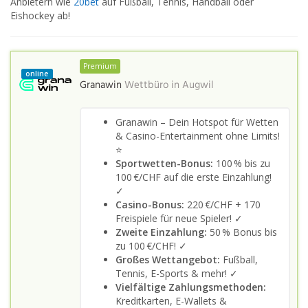
Anbietern wie
20bet
auf Fußball, Tennis, Handball oder
Eishockey ab!
Premium
online
Granawin
Wettbüro in
Augwil
Granawin – Dein Hotspot für Wetten
& Casino-Entertainment ohne Limits!
⭐
Sportwetten-Bonus:
100 % bis zu
100 €/CHF auf die erste Einzahlung!
✓
Casino-Bonus:
220 €/CHF + 170
Freispiele für neue Spieler! ✓
Zweite Einzahlung:
50 % Bonus bis
zu 100 €/CHF! ✓
Großes Wettangebot:
Fußball,
Tennis, E-Sports & mehr! ✓
Vielfältige Zahlungsmethoden:
Kreditkarten, E-Wallets &