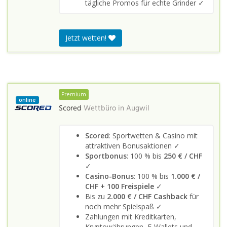
tägliche Promos für echte Grinder ✓
Jetzt wetten!
Premium
online
Scored
Wettbüro in
Augwil
Scored
: Sportwetten & Casino mit
attraktiven Bonusaktionen ✓
Sportbonus
: 100 % bis
250 € / CHF
✓
Casino-Bonus
: 100 % bis
1.000 € /
CHF + 100 Freispiele
✓
Bis zu
2.000 € / CHF Cashback
für
noch mehr Spielspaß ✓
Zahlungen mit Kreditkarten,
Kryptowährungen, E-Wallets und