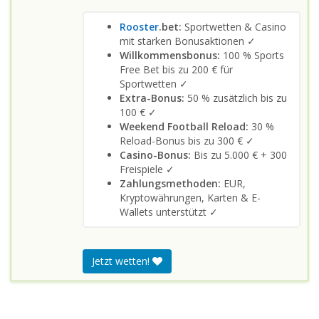
Rooster
.bet:
Sportwetten & Casino
mit starken Bonusaktionen ✓
Willkommensbonus:
100 % Sports
Free Bet bis zu 200 € für
Sportwetten ✓
Extra-Bonus:
50 % zusätzlich bis zu
100 € ✓
Weekend Football Reload:
30 %
Reload-Bonus bis zu 300 € ✓
Casino-Bonus:
Bis zu 5.000 € + 300
Freispiele ✓
Zahlungsmethoden:
EUR,
Kryptowährungen, Karten & E-
Wallets unterstützt ✓
Jetzt wetten!