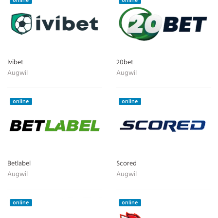
online
online
Ivibet
20bet
Augwil
Augwil
online
online
Betlabel
Scored
Augwil
Augwil
online
online