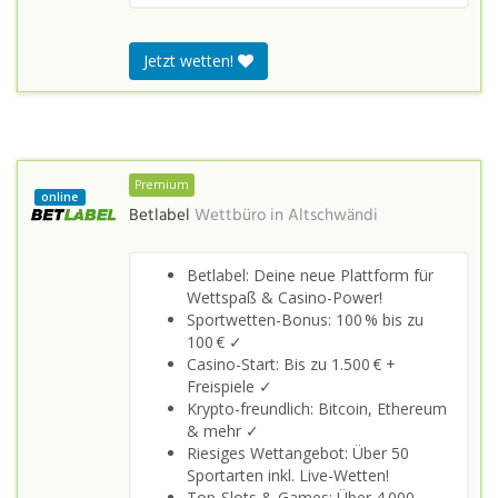
Jetzt wetten!
Premium
online
Betlabel
Wettbüro in
Altschwändi
Betlabel: Deine neue Plattform für
Wettspaß & Casino-Power!
Sportwetten-Bonus: 100 % bis zu
100 € ✓
Casino-Start: Bis zu 1.500 € +
Freispiele ✓
Krypto-freundlich: Bitcoin, Ethereum
& mehr ✓
Riesiges Wettangebot: Über 50
Sportarten inkl. Live-Wetten!
Top-Slots & Games: Über 4.000