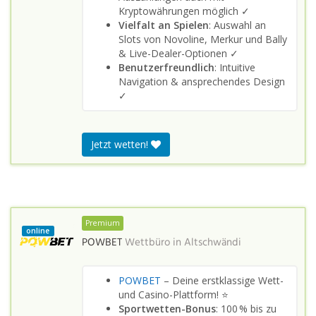
Kryptowährungen möglich ✓
Vielfalt an Spielen
: Auswahl an
Slots von Novoline, Merkur und Bally
& Live-Dealer-Optionen ✓
Benutzerfreundlich
: Intuitive
Navigation & ansprechendes Design
✓
Jetzt wetten!
Premium
online
POWBET
Wettbüro in
Altschwändi
POWBET
– Deine erstklassige Wett-
und Casino-Plattform! ⭐
Sportwetten-Bonus
: 100 % bis zu