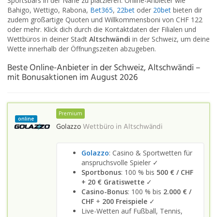
Sportsbars in der Nähe zu platzieren. Online-Anbieter wie
Bahigo, Wettigo, Rabona,
Bet365
,
22bet
oder
20bet
bieten dir
zudem großartige Quoten und Willkommensboni von CHF 122
oder mehr. Klick dich durch die Kontaktdaten der Filialen und
Wettbüros in deiner Stadt
Altschwändi
in der Schweiz, um deine
Wette innerhalb der Öffnungszeiten abzugeben.
Beste Online-Anbieter in der Schweiz, Altschwändi –
mit Bonusaktionen im August 2026
Premium
online
Golazzo
Wettbüro in
Altschwändi
Golazzo
: Casino & Sportwetten für
anspruchsvolle Spieler ✓
Sportbonus
: 100 % bis
500
€ / CHF
+
20 € Gratiswette
✓
Casino-Bonus
: 100 % bis
2.000
€ /
CHF
+
200 Freispiele
✓
Live-Wetten auf Fußball, Tennis,