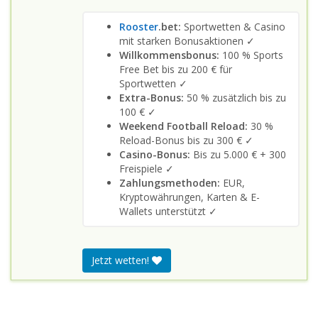
Rooster
.bet:
Sportwetten & Casino
mit starken Bonusaktionen ✓
Willkommensbonus:
100 % Sports
Free Bet bis zu 200 € für
Sportwetten ✓
Extra-Bonus:
50 % zusätzlich bis zu
100 € ✓
Weekend Football Reload:
30 %
Reload-Bonus bis zu 300 € ✓
Casino-Bonus:
Bis zu 5.000 € + 300
Freispiele ✓
Zahlungsmethoden:
EUR,
Kryptowährungen, Karten & E-
Wallets unterstützt ✓
Jetzt wetten!