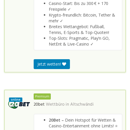
Casino-Start: Bis zu 300 € + 170
Freispiele ✓
Krypto-freundlich: Bitcoin, Tether &
mehr ✓
Breites Wettangebot: Fußball,
Tennis, E-Sports & Top-Quoten!
Top-Slots: Pragmatic, Play’n GO,
NetEnt & Live-Casino ✓
Jetzt wetten!
Premium
online
20bet
Wettbüro in
Altschwändi
20Bet –
Dein Hotspot für Wetten &
Casino-Entertainment ohne Limits! ⭐