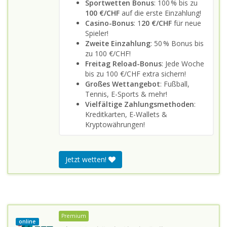
Sportwetten Bonus
: 100 % bis zu
100 €/CHF
auf die erste Einzahlung!
Casino-Bonus
: 1
20 €/CHF
für neue
Spieler!
Zweite Einzahlung
: 50 % Bonus bis
zu 100 €/CHF!
Freitag Reload-Bonus
: Jede Woche
bis zu 100 €/CHF extra sichern!
Großes Wettangebot
: Fußball,
Tennis, E-Sports & mehr!
Vielfältige Zahlungsmethoden
:
Kreditkarten, E-Wallets &
Kryptowährungen!
Jetzt wetten!
Premium
online