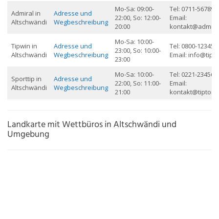
Mo-Sa: 09:00-
Tel: 0711-567890
Admiral in
Adresse und
22:00, So: 12:00-
Email:
Altschwändi
Wegbeschreibung
20:00
kontakt@admiral
Mo-Sa: 10:00-
Tipwin in
Adresse und
Tel: 0800-123456
23:00, So: 10:00-
Altschwändi
Wegbeschreibung
Email: info@tipw
23:00
Mo-Sa: 10:00-
Tel: 0221-234567
Sporttip in
Adresse und
22:00, So: 11:00-
Email:
Altschwändi
Wegbeschreibung
21:00
kontakt@tiptorro
Landkarte mit Wettbüros in Altschwändi und
Umgebung