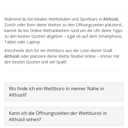
Während du bei lokalen Wettlokalen und Sportbars in
Althüsli
,
Zürich oder Bern deine Wetten zu den Öffnungszeiten platzierst,
kannst du bei Online-Wettanbietern rund um die Uhr deine Tipps
zu den besten Quoten abgeben – egal ob auf dem Smartphone,
Tablet oder Laptop.
Entscheide dich für ein Wettbüro aus der Liste deiner Stadt
Althüsli
oder platziere deine Wette flexibel online – immer mit
den besten Quoten und viel Spaß!
Wo finde ich ein Wettbüro in meiner Nähe in
Althüsli?
Kann ich die Öffnungszeiten der Wettbüros in
Althüsli sehen?