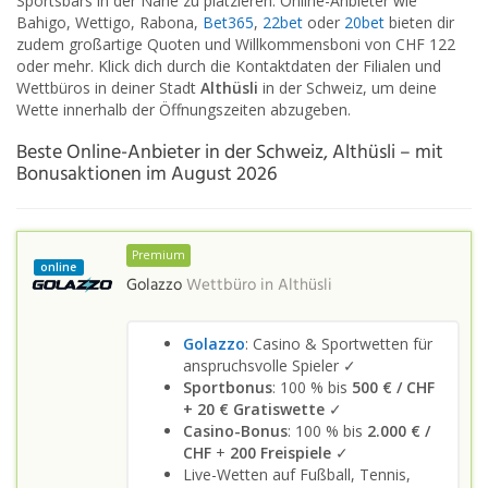
Sportsbars in der Nähe zu platzieren. Online-Anbieter wie
Bahigo, Wettigo, Rabona,
Bet365
,
22bet
oder
20bet
bieten dir
zudem großartige Quoten und Willkommensboni von CHF 122
oder mehr. Klick dich durch die Kontaktdaten der Filialen und
Wettbüros in deiner Stadt
Althüsli
in der Schweiz, um deine
Wette innerhalb der Öffnungszeiten abzugeben.
Beste Online-Anbieter in der Schweiz, Althüsli – mit
Bonusaktionen im August 2026
Premium
online
Golazzo
Wettbüro in
Althüsli
Golazzo
: Casino & Sportwetten für
anspruchsvolle Spieler ✓
Sportbonus
: 100 % bis
500
€ / CHF
+
20 € Gratiswette
✓
Casino-Bonus
: 100 % bis
2.000
€ /
CHF
+
200 Freispiele
✓
Live-Wetten auf Fußball, Tennis,