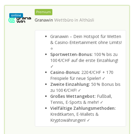
Premium
online
Granawin
Wettbüro in
Althüsli
Granawin – Dein Hotspot für Wetten
& Casino-Entertainment ohne Limits!
⭐
Sportwetten-Bonus:
100 % bis zu
100 €/CHF auf die erste Einzahlung!
✓
Casino-Bonus:
220 €/CHF + 170
Freispiele für neue Spieler! ✓
Zweite Einzahlung:
50 % Bonus bis
zu 100 €/CHF! ✓
Großes Wettangebot:
Fußball,
Tennis, E-Sports & mehr! ✓
Vielfältige Zahlungsmethoden:
Kreditkarten, E-Wallets &
Kryptowährungen! ✓