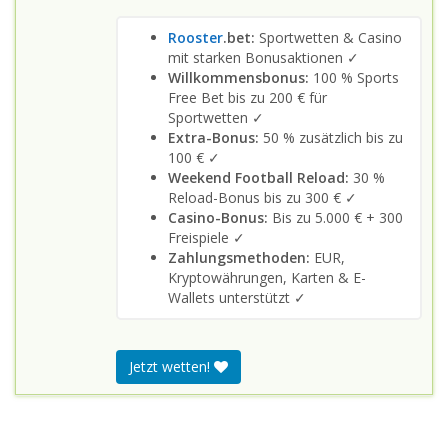
Rooster
.bet:
Sportwetten & Casino
mit starken Bonusaktionen ✓
Willkommensbonus:
100 % Sports
Free Bet bis zu 200 € für
Sportwetten ✓
Extra-Bonus:
50 % zusätzlich bis zu
100 € ✓
Weekend Football Reload:
30 %
Reload-Bonus bis zu 300 € ✓
Casino-Bonus:
Bis zu 5.000 € + 300
Freispiele ✓
Zahlungsmethoden:
EUR,
Kryptowährungen, Karten & E-
Wallets unterstützt ✓
Jetzt wetten!