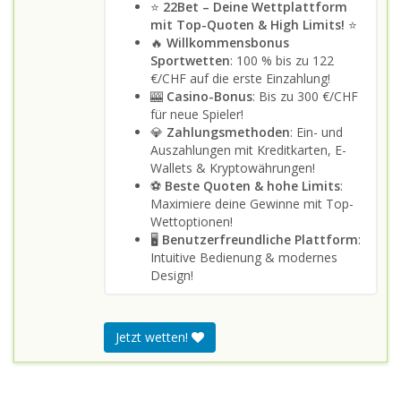
⭐
22Bet – Deine Wettplattform
mit Top-Quoten & High Limits!
⭐
🔥
Willkommensbonus
Sportwetten
: 100 % bis zu 122
€/CHF auf die erste Einzahlung!
🎰
Casino-Bonus
: Bis zu 300 €/CHF
für neue Spieler!
💎
Zahlungsmethoden
: Ein- und
Auszahlungen mit Kreditkarten, E-
Wallets & Kryptowährungen!
⚽
Beste Quoten & hohe Limits
:
Maximiere deine Gewinne mit Top-
Wettoptionen!
🖥️
Benutzerfreundliche Plattform
:
Intuitive Bedienung & modernes
Design!
Jetzt wetten!