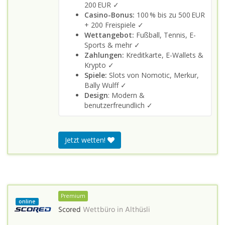
200 EUR ✓
Casino-Bonus:
100 % bis zu 500 EUR
+ 200 Freispiele ✓
Wettangebot:
Fußball, Tennis, E-
Sports & mehr ✓
Zahlungen:
Kreditkarte, E-Wallets &
Krypto ✓
Spiele:
Slots von Nomotic, Merkur,
Bally Wulff ✓
Design
: Modern &
benutzerfreundlich ✓
Jetzt wetten!
Premium
online
Scored
Wettbüro in
Althüsli