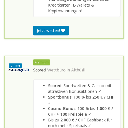
Kreditkarten, E-Wallets &
Kryptowährungen!
Jetzt wetten!
Premium
online
Scored
Wettbüro in
Althüsli
Scored
: Sportwetten & Casino mit
attraktiven Bonusaktionen ✓
Sportbonus
: 100 % bis
250 € / CHF
✓
Casino-Bonus
: 100 % bis
1.000 € /
CHF + 100 Freispiele
✓
Bis zu
2.000 € / CHF Cashback
für
noch mehr Spielspaß ✓