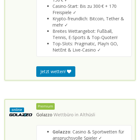
Casino-Start: Bis zu 300 € + 170
Freispiele ✓
Krypto-freundlich: Bitcoin, Tether &
mehr ✓
Breites Wettangebot: Fußball,
Tennis, E-Sports & Top-Quoten!
Top-Slots: Pragmatic, Play’n GO,
NetEnt & Live-Casino ✓
Jetzt wetten!
Premium
online
Golazzo
Wettbüro in
Althüsli
Golazzo
: Casino & Sportwetten für
anspruchsvolle Spieler ✓