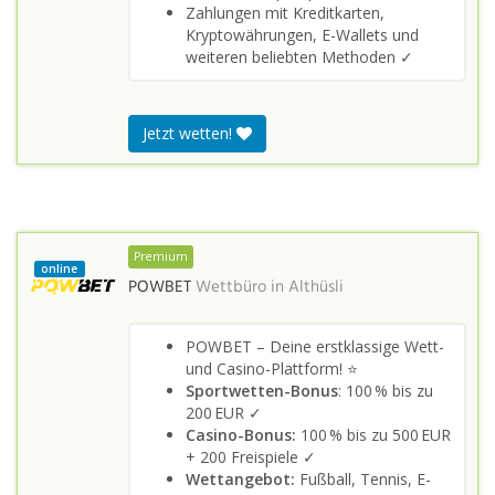
Zahlungen mit Kreditkarten,
Kryptowährungen, E-Wallets und
weiteren beliebten Methoden ✓
Jetzt wetten!
Premium
online
POWBET
Wettbüro in
Althüsli
POWBET – Deine erstklassige Wett-
und Casino-Plattform! ⭐
Sportwetten-Bonus
: 100 % bis zu
200 EUR ✓
Casino-Bonus:
100 % bis zu 500 EUR
+ 200 Freispiele ✓
Wettangebot:
Fußball, Tennis, E-