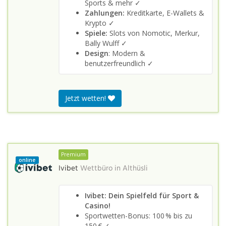
Sports & mehr ✓
Zahlungen:
Kreditkarte, E-Wallets &
Krypto ✓
Spiele:
Slots von Nomotic, Merkur,
Bally Wulff ✓
Design
: Modern &
benutzerfreundlich ✓
Jetzt wetten!
Premium
online
Ivibet
Wettbüro in
Althüsli
Ivibet: Dein Spielfeld für Sport &
Casino!
Sportwetten-Bonus: 100 % bis zu
150 € ✓