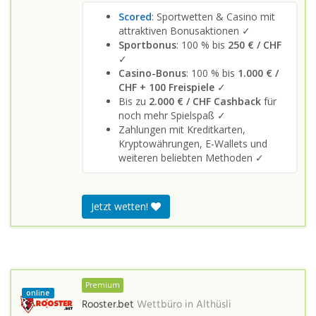
Scored
: Sportwetten & Casino mit
attraktiven Bonusaktionen ✓
Sportbonus
: 100 % bis
250 € / CHF
✓
Casino-Bonus
: 100 % bis
1.000 € /
CHF + 100 Freispiele
✓
Bis zu
2.000 € / CHF Cashback
für
noch mehr Spielspaß ✓
Zahlungen mit Kreditkarten,
Kryptowährungen, E-Wallets und
weiteren beliebten Methoden ✓
Jetzt wetten!
Premium
online
Rooster.bet
Wettbüro in
Althüsli