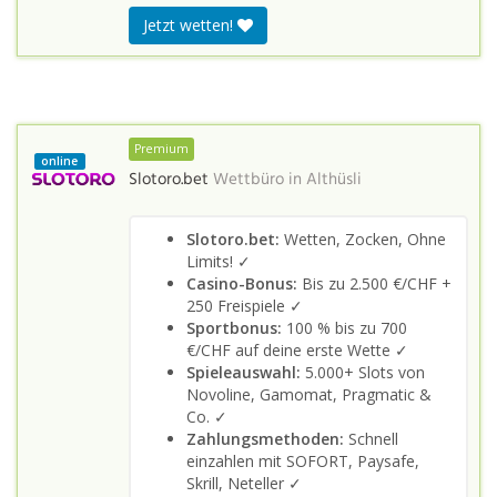
Jetzt wetten!
Premium
online
Slotoro.bet
Wettbüro in
Althüsli
Slotoro.bet:
Wetten, Zocken, Ohne
Limits! ✓
Casino-Bonus:
Bis zu 2.500 €/CHF +
250 Freispiele ✓
Sportbonus:
100 % bis zu 700
€/CHF auf deine erste Wette ✓
Spieleauswahl:
5.000+ Slots von
Novoline, Gamomat, Pragmatic &
Co. ✓
Zahlungsmethoden:
Schnell
einzahlen mit SOFORT, Paysafe,
Skrill, Neteller ✓