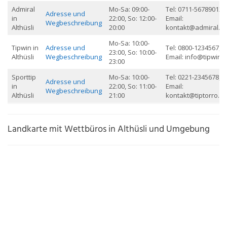
Admiral
Mo-Sa: 09:00-
Tel: 0711-56789012,
Adresse und
in
22:00, So: 12:00-
Email:
Wegbeschreibung
Althüsli
20:00
kontakt@admiral.ch
Mo-Sa: 10:00-
Tipwin in
Adresse und
Tel: 0800-1234567,
23:00, So: 10:00-
Althüsli
Wegbeschreibung
Email: info@tipwin.c
23:00
Sporttip
Mo-Sa: 10:00-
Tel: 0221-2345678,
Adresse und
in
22:00, So: 11:00-
Email:
Wegbeschreibung
Althüsli
21:00
kontakt@tiptorro.ch
Landkarte mit Wettbüros in Althüsli und Umgebung