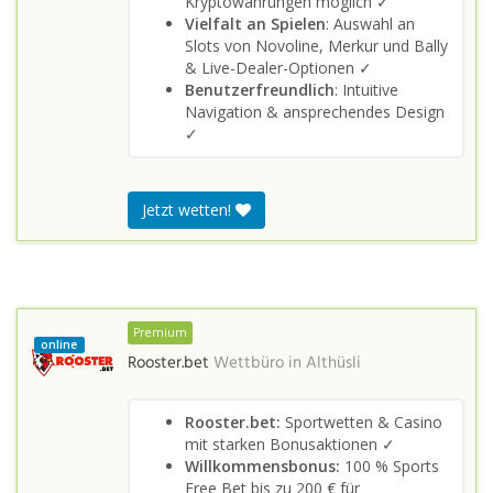
Kryptowährungen möglich ✓
Vielfalt an Spielen
: Auswahl an
Slots von Novoline, Merkur und Bally
& Live-Dealer-Optionen ✓
Benutzerfreundlich
: Intuitive
Navigation & ansprechendes Design
✓
Jetzt wetten!
Premium
online
Rooster.bet
Wettbüro in
Althüsli
Rooster.bet:
Sportwetten & Casino
mit starken Bonusaktionen ✓
Willkommensbonus:
100 % Sports
Free Bet bis zu 200 € für