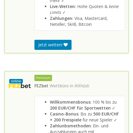
mehr ✓
Live-Wetten:
Hohe Quoten &
keine
Limits
✓
Zahlungen:
Visa, Mastercard,
Neteller, Skrill, Bitcoin
Jetzt wetten!
Premium
online
FEZbet
Wettbüro in
Althüsli
Willkommensbonus
: 100 % bis zu
200 EUR/CHF für Sportwetten
✓
Casino-Bonus
: Bis zu
500 EUR/CHF
+ 200 Freispiele
für neue Spieler ✓
Zahlunbsmethoden
: Ein- und
Auszahlungen auch mit