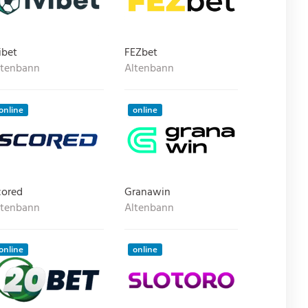
ibet
FEZbet
ltenbann
Altenbann
online
online
cored
Granawin
ltenbann
Altenbann
online
online