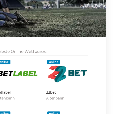
Beste Online Wettbüros:
online
online
tlabel
22bet
ltenbann
Altenbann
online
online