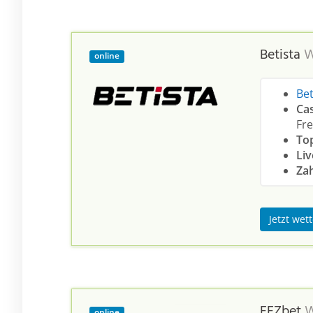
Betista
W
online
Bet
Cas
Fre
To
Liv
Za
Jetzt wet
FEZbet
W
online