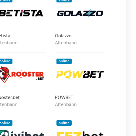
tista
Golazzo
ltenbann
Altenbann
online
online
ooster.bet
POWBET
ltenbann
Altenbann
online
online