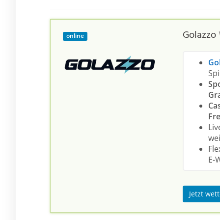
Golazzo
online
Go
Spi
Sp
Gr
Ca
Fre
Liv
wei
Fl
E-
Jetzt wet