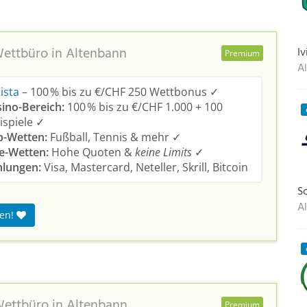
ettbüro in
Altenbann
Iv
Premium
A
ista
– 100 % bis zu €/CHF 250 Wettbonus ✓
ino-Bereich:
100 % bis zu €/CHF 1.000 + 100
ispiele ✓
p-Wetten:
Fußball, Tennis & mehr ✓
e-Wetten:
Hohe Quoten &
keine Limits
✓
hlungen:
Visa, Mastercard, Neteller, Skrill, Bitcoin
S
A
ten!
ettbüro in
Altenbann
Premium