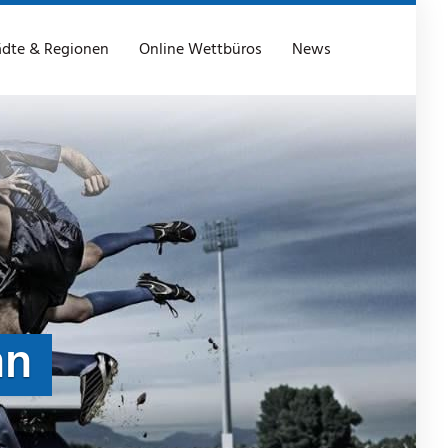
ädte & Regionen
Online Wettbüros
News
nn