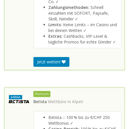
Co. ✓
Zahlungsmethoden:
Schnell
einzahlen mit SOFORT, Paysafe,
Skrill, Neteller ✓
Limits:
Keine Limits – im Casino und
bei deinen Wetten ✓
Extras:
Cashbacks, VIP-Level &
tägliche Promos für echte Grinder ✓
Jetzt wetten!
Premium
online
Betista
Wettbüro in
Alpeli
Betista – 100 % bis zu €/CHF 250
Wettbonus ✓
Casino-Bereich:
100 % bis zu €/CHF