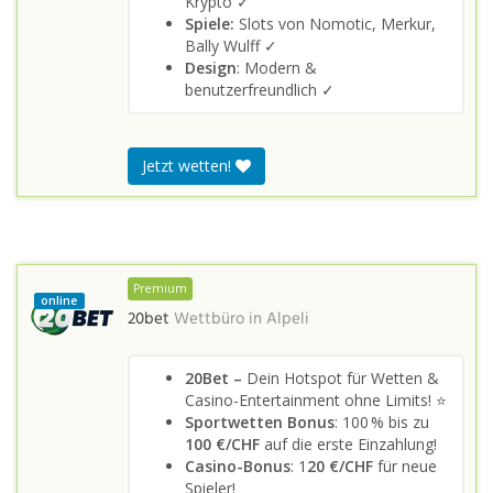
Krypto ✓
Spiele:
Slots von Nomotic, Merkur,
Bally Wulff ✓
Design
: Modern &
benutzerfreundlich ✓
Jetzt wetten!
Premium
online
20bet
Wettbüro in
Alpeli
20Bet –
Dein Hotspot für Wetten &
Casino-Entertainment ohne Limits! ⭐
Sportwetten Bonus
: 100 % bis zu
100 €/CHF
auf die erste Einzahlung!
Casino-Bonus
: 1
20 €/CHF
für neue
Spieler!