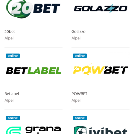
20bet
Golazzo
Alpeli
Alpeli
online
online
Betlabel
POWBET
Alpeli
Alpeli
online
online