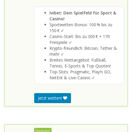
Ivibet: Dein Spielfeld für Sport &
Casino!
Sportwetten-Bonus: 100 % bis zu
150 € ✓
Casino-Start: Bis zu 300 € + 170
Freispiele ✓
Krypto-freundlich: Bitcoin, Tether &
mehr ✓
Breites Wettangebot: Fußball,
Tennis, E-Sports & Top-Quoten!
Top-Slots: Pragmatic, Play’n GO,
NetEnt & Live-Casino ✓
Jetzt wetten!
Premium