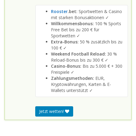
Rooster
.bet:
Sportwetten & Casino
mit starken Bonusaktionen ✓
Willkommensbonus:
100 % Sports
Free Bet bis zu 200 € für
Sportwetten ✓
Extra-Bonus:
50 % zusätzlich bis zu
100 € ✓
Weekend Football Reload:
30 %
Reload-Bonus bis zu 300 € ✓
Casino-Bonus:
Bis zu 5.000 € + 300
Freispiele ✓
Zahlungsmethoden:
EUR,
Kryptowährungen, Karten & E-
Wallets unterstützt ✓
Jetzt wetten!