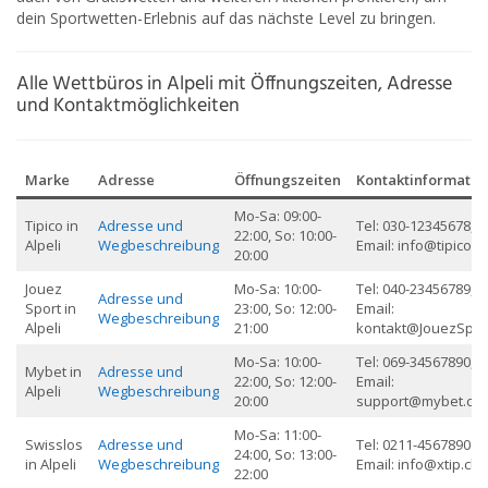
dein Sportwetten-Erlebnis auf das nächste Level zu bringen.
Alle Wettbüros in Alpeli mit Öffnungszeiten, Adresse
und Kontaktmöglichkeiten
Marke
Adresse
Öffnungszeiten
Kontaktinformatio
Mo-Sa: 09:00-
Tipico in
Adresse und
Tel: 030-12345678,
22:00, So: 10:00-
Alpeli
Wegbeschreibung
Email: info@tipico.c
20:00
Jouez
Mo-Sa: 10:00-
Tel: 040-23456789,
Adresse und
Sport in
23:00, So: 12:00-
Email:
Wegbeschreibung
Alpeli
21:00
kontakt@JouezSpor
Mo-Sa: 10:00-
Tel: 069-34567890,
Mybet in
Adresse und
22:00, So: 12:00-
Email:
Alpeli
Wegbeschreibung
20:00
support@mybet.ch
Mo-Sa: 11:00-
Swisslos
Adresse und
Tel: 0211-45678901,
24:00, So: 13:00-
in Alpeli
Wegbeschreibung
Email: info@xtip.ch
22:00