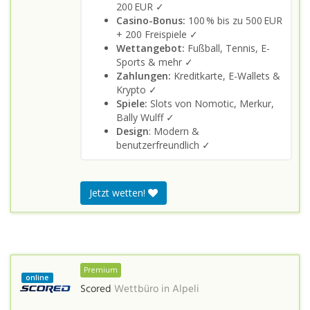
200 EUR ✓
Casino-Bonus:
100 % bis zu 500 EUR
+ 200 Freispiele ✓
Wettangebot:
Fußball, Tennis, E-
Sports & mehr ✓
Zahlungen:
Kreditkarte, E-Wallets &
Krypto ✓
Spiele:
Slots von Nomotic, Merkur,
Bally Wulff ✓
Design
: Modern &
benutzerfreundlich ✓
Jetzt wetten!
Premium
online
Scored
Wettbüro in
Alpeli