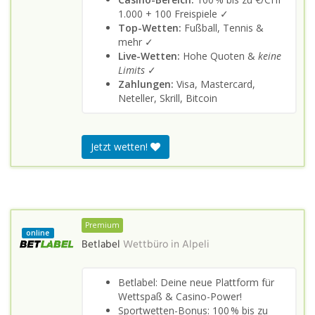
1.000 + 100 Freispiele ✓
Top-Wetten:
Fußball, Tennis &
mehr ✓
Live-Wetten:
Hohe Quoten &
keine
Limits
✓
Zahlungen:
Visa, Mastercard,
Neteller, Skrill, Bitcoin
Jetzt wetten!
Premium
online
Betlabel
Wettbüro in
Alpeli
Betlabel: Deine neue Plattform für
Wettspaß & Casino-Power!
Sportwetten-Bonus: 100 % bis zu