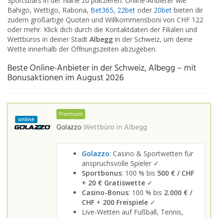
Sportsbars in der Nähe zu platzieren. Online-Anbieter wie
Bahigo, Wettigo, Rabona,
Bet365
,
22bet
oder
20bet
bieten dir
zudem großartige Quoten und Willkommensboni von CHF 122
oder mehr. Klick dich durch die Kontaktdaten der Filialen und
Wettbüros in deiner Stadt
Albegg
in der Schweiz, um deine
Wette innerhalb der Öffnungszeiten abzugeben.
Beste Online-Anbieter in der Schweiz, Albegg – mit
Bonusaktionen im August 2026
Premium
online
Golazzo
Wettbüro in
Albegg
Golazzo
: Casino & Sportwetten für
anspruchsvolle Spieler ✓
Sportbonus
: 100 % bis
500
€ / CHF
+
20 € Gratiswette
✓
Casino-Bonus
: 100 % bis
2.000
€ /
CHF
+
200 Freispiele
✓
Live-Wetten auf Fußball, Tennis,