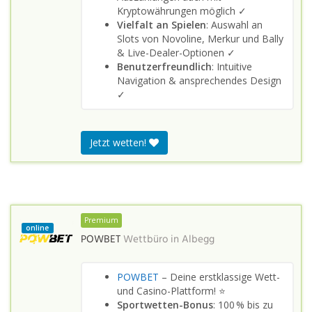
Kryptowährungen möglich ✓
Vielfalt an Spielen
: Auswahl an
Slots von Novoline, Merkur und Bally
& Live-Dealer-Optionen ✓
Benutzerfreundlich
: Intuitive
Navigation & ansprechendes Design
✓
Jetzt wetten!
Premium
online
POWBET
Wettbüro in
Albegg
POWBET
– Deine erstklassige Wett-
und Casino-Plattform! ⭐
Sportwetten-Bonus
: 100 % bis zu