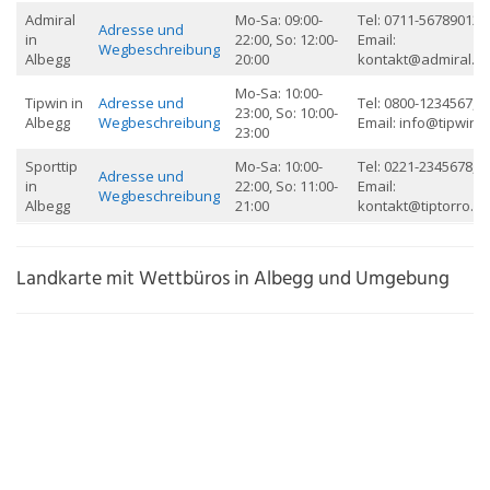
Admiral
Mo-Sa: 09:00-
Tel: 0711-56789012,
Adresse und
in
22:00, So: 12:00-
Email:
Wegbeschreibung
Albegg
20:00
kontakt@admiral.ch
Mo-Sa: 10:00-
Tipwin in
Adresse und
Tel: 0800-1234567,
23:00, So: 10:00-
Albegg
Wegbeschreibung
Email: info@tipwin.c
23:00
Sporttip
Mo-Sa: 10:00-
Tel: 0221-2345678,
Adresse und
in
22:00, So: 11:00-
Email:
Wegbeschreibung
Albegg
21:00
kontakt@tiptorro.ch
Landkarte mit Wettbüros in Albegg und Umgebung