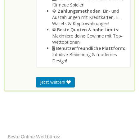
für neue Spieler!
💎
Zahlungsmethoden
: Ein- und
Auszahlungen mit Kreditkarten, E-
Wallets & Kryptowährungen!
⚽
Beste Quoten & hohe Limits
:
Maximiere deine Gewinne mit Top-
Wettoptionen!
🖥️
Benutzerfreundliche Plattform
:
Intuitive Bedienung & modernes
Design!
Jetzt wetten!
Beste Online Wettbüros: