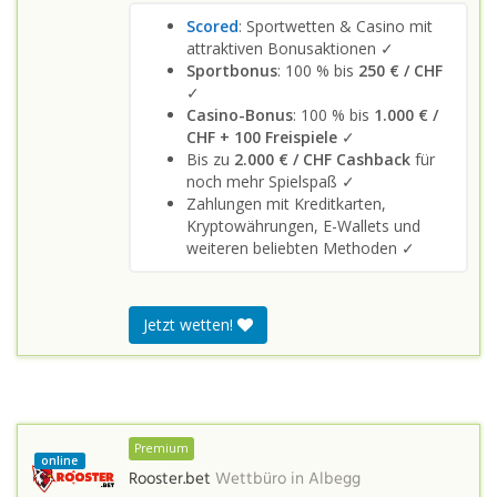
Scored
: Sportwetten & Casino mit
attraktiven Bonusaktionen ✓
Sportbonus
: 100 % bis
250 € / CHF
✓
Casino-Bonus
: 100 % bis
1.000 € /
CHF + 100 Freispiele
✓
Bis zu
2.000 € / CHF Cashback
für
noch mehr Spielspaß ✓
Zahlungen mit Kreditkarten,
Kryptowährungen, E-Wallets und
weiteren beliebten Methoden ✓
Jetzt wetten!
Premium
online
Rooster.bet
Wettbüro in
Albegg