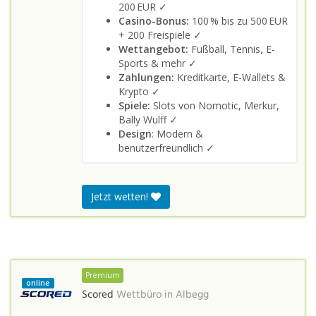
200 EUR ✓
Casino-Bonus:
100 % bis zu 500 EUR
+ 200 Freispiele ✓
Wettangebot:
Fußball, Tennis, E-
Sports & mehr ✓
Zahlungen:
Kreditkarte, E-Wallets &
Krypto ✓
Spiele:
Slots von Nomotic, Merkur,
Bally Wulff ✓
Design
: Modern &
benutzerfreundlich ✓
Jetzt wetten!
Premium
online
Scored
Wettbüro in
Albegg