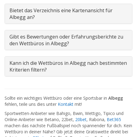
Bietet das Verzeichnis eine Kartenansicht für
Albegg an?
Gibt es Bewertungen oder Erfahrungsberichte zu
den Wettbüros in Albegg?
Kann ich die Wettbüros in Albegg nach bestimmten
Kriterien filtern?
Sollte ein wichtiges Wettbüro oder eine Sportsbar in
Albegg
fehlen, teile uns dies unter
Kontakt
mit!
Sportwetten-Anbieter wie Bahigo, Bwin, Wettigo, Tipico und
Online-Anbieter wie Betano, 22bet,
20bet
, Rabona,
Bet365
machen das nächste Fußballspiel noch spannender für dich. Kein
Wettbüro in deiner Nähe? Gib jetzt deine Gratiswette direkt bei