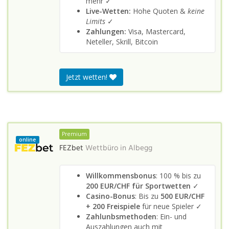
mehr ✓
Live-Wetten:
Hohe Quoten &
keine
Limits
✓
Zahlungen:
Visa, Mastercard,
Neteller, Skrill, Bitcoin
Jetzt wetten!
Premium
online
FEZbet
Wettbüro in
Albegg
Willkommensbonus
: 100 % bis zu
200 EUR/CHF für Sportwetten
✓
Casino-Bonus
: Bis zu
500 EUR/CHF
+ 200 Freispiele
für neue Spieler ✓
Zahlunbsmethoden
: Ein- und
Auszahlungen auch mit