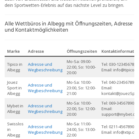
dein Sportwetten-Erlebnis auf das nächste Level zu bringen.
Alle Wettbüros in Albegg mit Öffnungszeiten, Adresse
und Kontaktmöglichkeiten
Marke
Adresse
Öffnungszeiten
Kontaktinformatio
Mo-Sa: 09:00-
Tipico in
Adresse und
Tel: 030-12345678,
22:00, So: 10:00-
Albegg
Wegbeschreibung
Email: info@tipico.c
20:00
Jouez
Mo-Sa: 10:00-
Tel: 040-23456789,
Adresse und
Sport in
23:00, So: 12:00-
Email:
Wegbeschreibung
Albegg
21:00
kontakt@JouezSpor
Mo-Sa: 10:00-
Tel: 069-34567890,
Mybet in
Adresse und
22:00, So: 12:00-
Email:
Albegg
Wegbeschreibung
20:00
support@mybet.ch
Swisslos
Mo-Sa: 11:00-
Adresse und
Tel: 0211-45678901,
in
24:00, So: 13:00-
Wegbeschreibung
Email: info@xtip.ch
Albegg
22:00