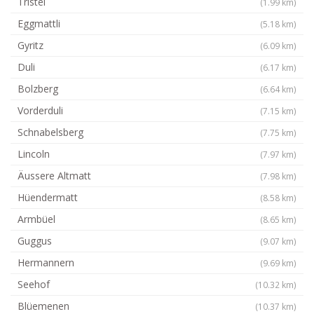
Tristel
(1.99 km)
Eggmattli
(5.18 km)
Gyritz
(6.09 km)
Duli
(6.17 km)
Bolzberg
(6.64 km)
Vorderduli
(7.15 km)
Schnabelsberg
(7.75 km)
Lincoln
(7.97 km)
Äussere Altmatt
(7.98 km)
Hüendermatt
(8.58 km)
Armbüel
(8.65 km)
Guggus
(9.07 km)
Hermannern
(9.69 km)
Seehof
(10.32 km)
Blüemenen
(10.37 km)