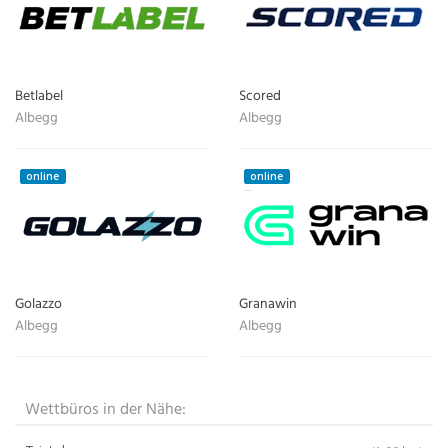
Betlabel
Scored
Albegg
Albegg
online
online
Golazzo
Granawin
Albegg
Albegg
Wettbüros in der Nähe: