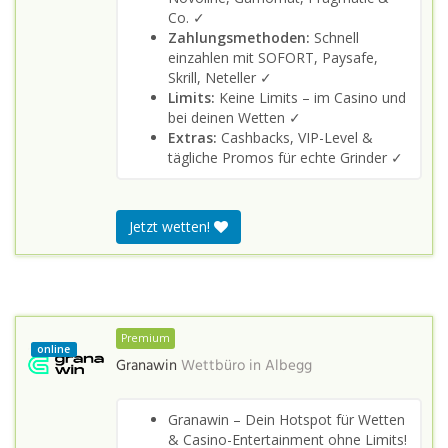
Co. ✓
Zahlungsmethoden:
Schnell
einzahlen mit SOFORT, Paysafe,
Skrill, Neteller ✓
Limits:
Keine Limits – im Casino und
bei deinen Wetten ✓
Extras:
Cashbacks, VIP-Level &
tägliche Promos für echte Grinder ✓
Jetzt wetten!
Premium
online
Granawin
Wettbüro in
Albegg
Granawin – Dein Hotspot für Wetten
& Casino-Entertainment ohne Limits!