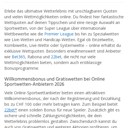
Erlebe das ultimative Wetterlebnis mit unschlagbaren Quoten
und vielen Wettmöglichkeiten online. Du findest hier fantastische
Wettquoten auf deinen Tippschein und eine riesige Auswahl an
Sportwetten, von der Super League über internationale
Wettbewerbe wie die
Premier League
bis hin zu Spezialwetten
wie Live-Wetten und Handicap-Wetten. Egal ob Einzelwette,
Kombiwette, Live-Wette oder Systemwette – online erhältst du
exklusive Wettquoten. Besonders erwähnenswert sind Anbieter
wie
Bet365
, Rabona und
22bet
, die nicht nur viele
Wettmöglichkeiten bieten, sondern auch erstklassige
Bonusprogramme.
Willkommensbonus und Gratiswetten bei Online
Sportwetten-Anbietern 2026
Viele Online-Sportwettanbieter bieten einen attraktiven
Willkommensbonus, der nach der Registrierung und Einzahlung
bis zu CHF 100 oder mehr betragen kann. Zum Beispiel bietet
22bet
*
einen soliden Bonus für neue Spieler. Zusätzlich gibt es
sichere und schnelle Zahlungsmöglichkeiten, die dein
Wetterlebnis problemlos gestalten. Zwischendurch kannst du
auch von Gratiswetten und weiteren Aktionen profitieren, um