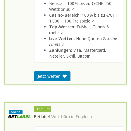
Betista – 100 % bis zu €/CHF 250
Wettbonus ✓
Casino-Bereich:
100 % bis zu €/CHF
1.000 + 100 Freispiele ✓
Top-Wetten:
Fußball, Tennis &
mehr ✓
Live-Wetten:
Hohe Quoten &
keine
Limits
✓
Zahlungen:
Visa, Mastercard,
Neteller, Skrill, Bitcoin
Jetzt wetten!
Premium
online
Betlabel
Wettbüro in
Engiloch