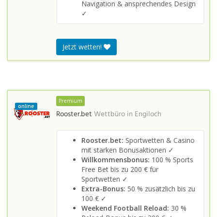
Navigation & ansprechendes Design
✓
Jetzt wetten!
Premium
online
Rooster.bet
Wettbüro in
Engiloch
Rooster.bet:
Sportwetten & Casino
mit starken Bonusaktionen ✓
Willkommensbonus:
100 % Sports
Free Bet bis zu 200 € für
Sportwetten ✓
Extra-Bonus:
50 % zusätzlich bis zu
100 € ✓
Weekend Football Reload:
30 %