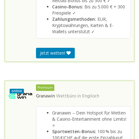
Reload-Bonus bis zu 300 € ✓
Casino-Bonus:
Bis zu 5.000 € + 300
Freispiele ✓
Zahlungsmethoden:
EUR,
Kryptowährungen, Karten & E-
Wallets unterstützt ✓
Jetzt wetten!
Premium
online
Granawin
Wettbüro in
Engiloch
Granawin – Dein Hotspot für Wetten
& Casino-Entertainment ohne Limits!
⭐
Sportwetten-Bonus:
100 % bis zu
100 €/CHF auf die erste Einzahlung!