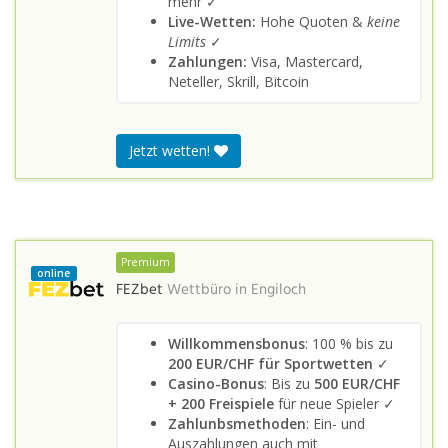
mehr ✓
Live-Wetten:
Hohe Quoten &
keine
Limits
✓
Zahlungen:
Visa, Mastercard,
Neteller, Skrill, Bitcoin
Jetzt wetten!
Premium
online
FEZbet
Wettbüro in
Engiloch
Willkommensbonus
: 100 % bis zu
200 EUR/CHF für Sportwetten
✓
Casino-Bonus
: Bis zu
500 EUR/CHF
+ 200 Freispiele
für neue Spieler ✓
Zahlunbsmethoden
: Ein- und
Auszahlungen auch mit