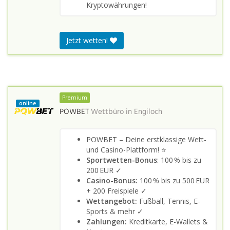
Kryptowährungen!
Jetzt wetten!
Premium
online
POWBET
Wettbüro in
Engiloch
POWBET – Deine erstklassige Wett-
und Casino-Plattform! ⭐
Sportwetten-Bonus
: 100 % bis zu
200 EUR ✓
Casino-Bonus:
100 % bis zu 500 EUR
+ 200 Freispiele ✓
Wettangebot:
Fußball, Tennis, E-
Sports & mehr ✓
Zahlungen:
Kreditkarte, E-Wallets &