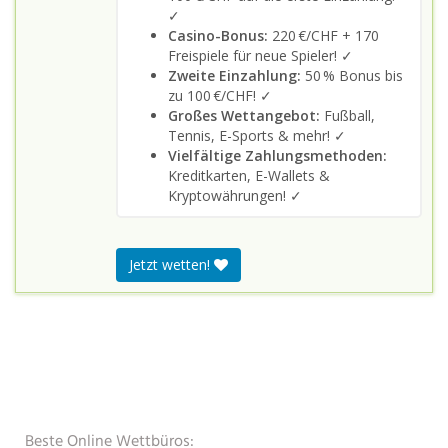
✓
Casino-Bonus:
220 €/CHF + 170
Freispiele für neue Spieler! ✓
Zweite Einzahlung:
50 % Bonus bis
zu 100 €/CHF! ✓
Großes Wettangebot:
Fußball,
Tennis, E-Sports & mehr! ✓
Vielfältige Zahlungsmethoden:
Kreditkarten, E-Wallets &
Kryptowährungen! ✓
Jetzt wetten!
Beste Online Wettbüros: