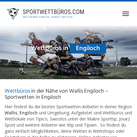
Skip
to
Toggl
main
navig
content
Wettbüros in
Engiloch
Wettbüros
in der Nähe von Wallis Engiloch –
Sportwetten in Engiloch
Hier findest du die besten Sportwetten-Anbieter in deiner Region
Wallis
,
Engiloch
und Umgebung. Aufgelistet sind Wettbüros und
Wettlokale von Tipico, Swisslos unter der Makre Sporttip, Jouez
Sport und weitere Anbieter wie Xtip und Tipwin . So findest du
ganz einfach Möglichkeiten, deine Wetten in Wettshops oder