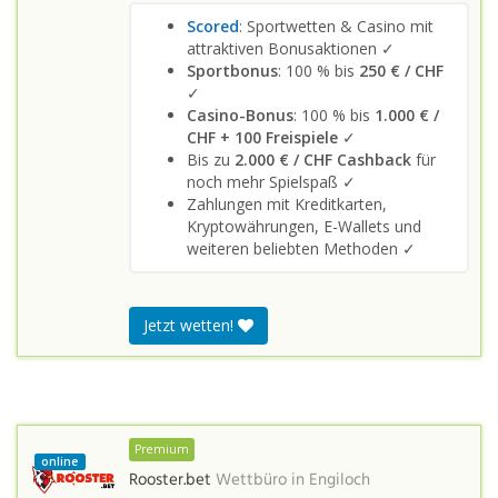
Scored
: Sportwetten & Casino mit
attraktiven Bonusaktionen ✓
Sportbonus
: 100 % bis
250 € / CHF
✓
Casino-Bonus
: 100 % bis
1.000 € /
CHF + 100 Freispiele
✓
Bis zu
2.000 € / CHF Cashback
für
noch mehr Spielspaß ✓
Zahlungen mit Kreditkarten,
Kryptowährungen, E-Wallets und
weiteren beliebten Methoden ✓
Jetzt wetten!
Premium
online
Rooster.bet
Wettbüro in
Engiloch