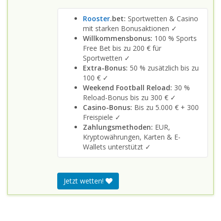
Rooster
.bet:
Sportwetten & Casino
mit starken Bonusaktionen ✓
Willkommensbonus:
100 % Sports
Free Bet bis zu 200 € für
Sportwetten ✓
Extra-Bonus:
50 % zusätzlich bis zu
100 € ✓
Weekend Football Reload:
30 %
Reload-Bonus bis zu 300 € ✓
Casino-Bonus:
Bis zu 5.000 € + 300
Freispiele ✓
Zahlungsmethoden:
EUR,
Kryptowährungen, Karten & E-
Wallets unterstützt ✓
Jetzt wetten!