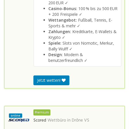
200 EUR ✓
Casino-Bonus:
100 % bis zu 500 EUR
+ 200 Freispiele ✓
Wettangebot:
Fußball, Tennis, E-
Sports & mehr ✓
Zahlungen:
Kreditkarte, E-Wallets &
Krypto ✓
Spiele:
Slots von Nomotic, Merkur,
Bally Wulff ✓
Design
: Modern &
benutzerfreundlich ✓
Jetzt wetten!
Premium
online
Scored
Wettbüro in
Drône VS