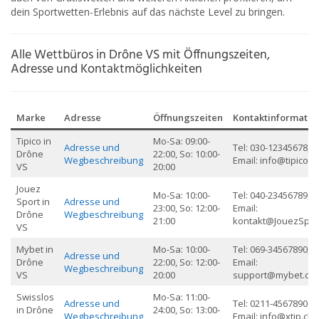
dein Sportwetten-Erlebnis auf das nächste Level zu bringen.
Alle Wettbüros in Drône VS mit Öffnungszeiten,
Adresse und Kontaktmöglichkeiten
Marke
Adresse
Öffnungszeiten
Kontaktinformatio
Tipico in
Mo-Sa: 09:00-
Adresse und
Tel: 030-12345678,
Drône
22:00, So: 10:00-
Wegbeschreibung
Email: info@tipico.c
VS
20:00
Jouez
Mo-Sa: 10:00-
Tel: 040-23456789,
Sport in
Adresse und
23:00, So: 12:00-
Email:
Drône
Wegbeschreibung
21:00
kontakt@JouezSpor
VS
Mybet in
Mo-Sa: 10:00-
Tel: 069-34567890,
Adresse und
Drône
22:00, So: 12:00-
Email:
Wegbeschreibung
VS
20:00
support@mybet.ch
Swisslos
Mo-Sa: 11:00-
Adresse und
Tel: 0211-45678901,
in Drône
24:00, So: 13:00-
Wegbeschreibung
Email: info@xtip.ch