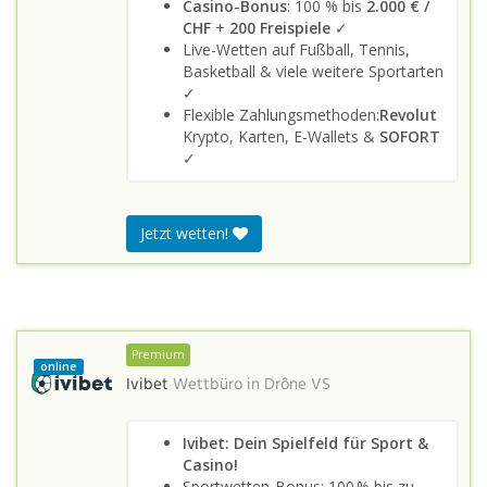
Casino-Bonus
: 100 % bis
2.000
€ /
CHF
+
200 Freispiele
✓
Live-Wetten auf Fußball, Tennis,
Basketball & viele weitere Sportarten
✓
Flexible Zahlungsmethoden:
Revolut
Krypto, Karten, E-Wallets &
SOFORT
✓
Jetzt wetten!
Premium
online
Ivibet
Wettbüro in
Drône VS
Ivibet: Dein Spielfeld für Sport &
Casino!
Sportwetten-Bonus: 100 % bis zu