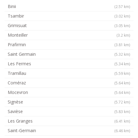
Binii
(2.57 km)
Tsambir
(3.02 km)
Grimisuat
(3.05 km)
Monteiller
(3.2 km)
Prafirmin
(3.81 km)
Saint Germain
(5.32 km)
Les Fermes
(5.34 km)
Tramillau
(5.59 km)
Coméraz
(5.64 km)
Mocevron
(5.64 km)
Signèse
(5.72 km)
Savièse
(5.83 km)
Les Granges
(6.41 km)
Saint-Germain
(6.46 km)