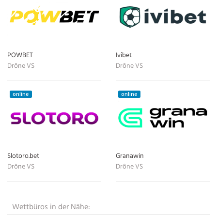
POWBET
Ivibet
Drône VS
Drône VS
online
online
Slotoro.bet
Granawin
Drône VS
Drône VS
Wettbüros in der Nähe: