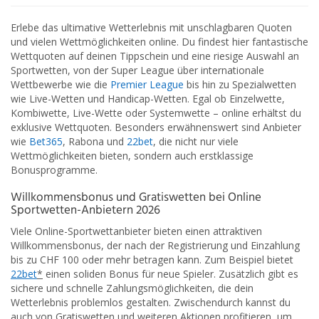
Erlebe das ultimative Wetterlebnis mit unschlagbaren Quoten
und vielen Wettmöglichkeiten online. Du findest hier fantastische
Wettquoten auf deinen Tippschein und eine riesige Auswahl an
Sportwetten, von der Super League über internationale
Wettbewerbe wie die
Premier League
bis hin zu Spezialwetten
wie Live-Wetten und Handicap-Wetten. Egal ob Einzelwette,
Kombiwette, Live-Wette oder Systemwette – online erhältst du
exklusive Wettquoten. Besonders erwähnenswert sind Anbieter
wie
Bet365
, Rabona und
22bet
, die nicht nur viele
Wettmöglichkeiten bieten, sondern auch erstklassige
Bonusprogramme.
Willkommensbonus und Gratiswetten bei Online
Sportwetten-Anbietern 2026
Viele Online-Sportwettanbieter bieten einen attraktiven
Willkommensbonus, der nach der Registrierung und Einzahlung
bis zu CHF 100 oder mehr betragen kann. Zum Beispiel bietet
22bet
*
einen soliden Bonus für neue Spieler. Zusätzlich gibt es
sichere und schnelle Zahlungsmöglichkeiten, die dein
Wetterlebnis problemlos gestalten. Zwischendurch kannst du
auch von Gratiswetten und weiteren Aktionen profitieren, um