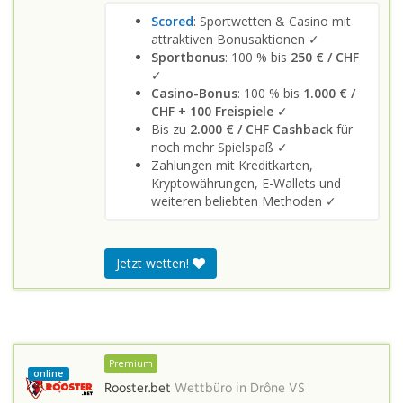
Scored
: Sportwetten & Casino mit
attraktiven Bonusaktionen ✓
Sportbonus
: 100 % bis
250 € / CHF
✓
Casino-Bonus
: 100 % bis
1.000 € /
CHF + 100 Freispiele
✓
Bis zu
2.000 € / CHF Cashback
für
noch mehr Spielspaß ✓
Zahlungen mit Kreditkarten,
Kryptowährungen, E-Wallets und
weiteren beliebten Methoden ✓
Jetzt wetten!
Premium
online
Rooster.bet
Wettbüro in
Drône VS