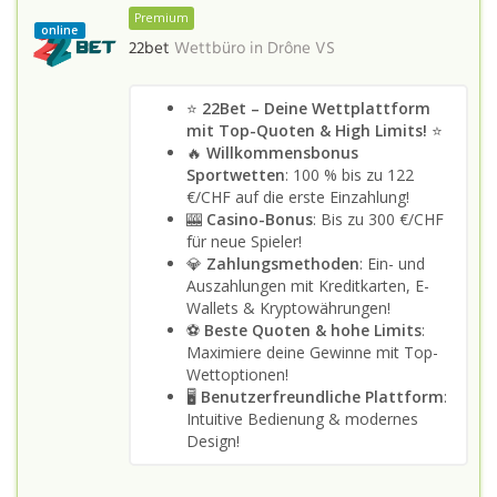
Premium
online
22bet
Wettbüro in
Drône VS
⭐
22Bet – Deine Wettplattform
mit Top-Quoten & High Limits!
⭐
🔥
Willkommensbonus
Sportwetten
: 100 % bis zu 122
€/CHF auf die erste Einzahlung!
🎰
Casino-Bonus
: Bis zu 300 €/CHF
für neue Spieler!
💎
Zahlungsmethoden
: Ein- und
Auszahlungen mit Kreditkarten, E-
Wallets & Kryptowährungen!
⚽
Beste Quoten & hohe Limits
:
Maximiere deine Gewinne mit Top-
Wettoptionen!
🖥️
Benutzerfreundliche Plattform
:
Intuitive Bedienung & modernes
Design!