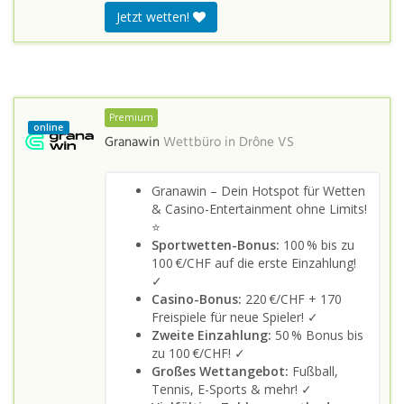
Jetzt wetten!
Premium
online
Granawin
Wettbüro in
Drône VS
Granawin – Dein Hotspot für Wetten
& Casino-Entertainment ohne Limits!
⭐
Sportwetten-Bonus:
100 % bis zu
100 €/CHF auf die erste Einzahlung!
✓
Casino-Bonus:
220 €/CHF + 170
Freispiele für neue Spieler! ✓
Zweite Einzahlung:
50 % Bonus bis
zu 100 €/CHF! ✓
Großes Wettangebot:
Fußball,
Tennis, E-Sports & mehr! ✓