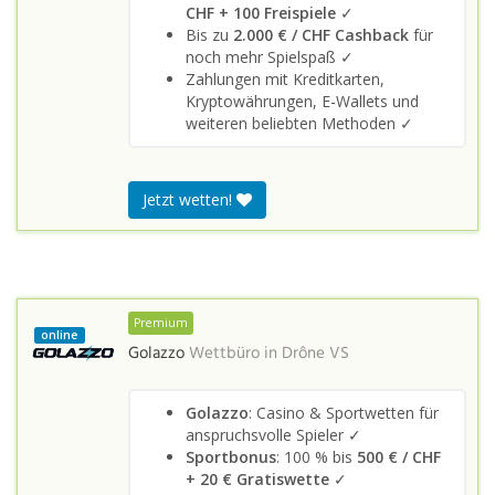
CHF + 100 Freispiele
✓
Bis zu
2.000 € / CHF Cashback
für
noch mehr Spielspaß ✓
Zahlungen mit Kreditkarten,
Kryptowährungen, E-Wallets und
weiteren beliebten Methoden ✓
Jetzt wetten!
Premium
online
Golazzo
Wettbüro in
Drône VS
Golazzo
: Casino & Sportwetten für
anspruchsvolle Spieler ✓
Sportbonus
: 100 % bis
500
€ / CHF
+
20 € Gratiswette
✓