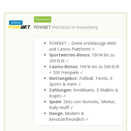
Premium
online
POWBET
Wettbüro in
Ausserberg
POWBET – Deine erstklassige Wett-
und Casino-Plattform! ⭐
Sportwetten-Bonus
: 100 % bis zu
200 EUR ✓
Casino-Bonus:
100 % bis zu 500 EUR
+ 200 Freispiele ✓
Wettangebot:
Fußball, Tennis, E-
Sports & mehr ✓
Zahlungen:
Kreditkarte, E-Wallets &
Krypto ✓
Spiele:
Slots von Nomotic, Merkur,
Bally Wulff ✓
Design
: Modern &
benutzerfreundlich ✓