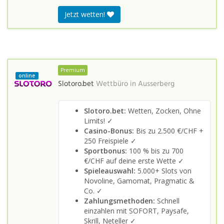
Jetzt wetten!
Premium
online
Slotoro.bet
Wettbüro in
Ausserberg
Slotoro.bet:
Wetten, Zocken, Ohne
Limits! ✓
Casino-Bonus:
Bis zu 2.500 €/CHF +
250 Freispiele ✓
Sportbonus:
100 % bis zu 700
€/CHF auf deine erste Wette ✓
Spieleauswahl:
5.000+ Slots von
Novoline, Gamomat, Pragmatic &
Co. ✓
Zahlungsmethoden:
Schnell
einzahlen mit SOFORT, Paysafe,
Skrill, Neteller ✓