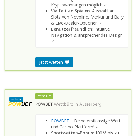
Kryptowährungen möglich ✓
Vielfalt an Spielen
: Auswahl an
Slots von Novoline, Merkur und Bally
& Live-Dealer-Optionen ✓
Benutzerfreundlich
: Intuitive
Navigation & ansprechendes Design
✓
Jetzt wetten!
Premium
online
POWBET
Wettbüro in
Ausserberg
POWBET
– Deine erstklassige Wett-
und Casino-Plattform! ⭐
Sportwetten-Bonus
: 100 % bis zu