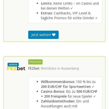
Limits:
Keine Limits – im Casino und
bei deinen Wetten ✓
Extras:
Cashbacks, VIP-Level &
tägliche Promos für echte Grinder ✓
Jetzt wetten!
Premium
online
FEZbet
Wettbüro in
Ausserberg
Willkommensbonus
: 100 % bis zu
200 EUR/CHF für Sportwetten
✓
Casino-Bonus
: Bis zu
500 EUR/CHF
+ 200 Freispiele
für neue Spieler ✓
Zahlunbsmethoden
: Ein- und
Auszahlungen auch mit