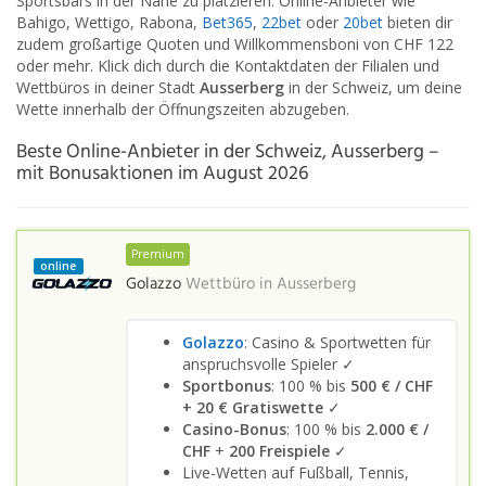
Sportsbars in der Nähe zu platzieren. Online-Anbieter wie
Bahigo, Wettigo, Rabona,
Bet365
,
22bet
oder
20bet
bieten dir
zudem großartige Quoten und Willkommensboni von CHF 122
oder mehr. Klick dich durch die Kontaktdaten der Filialen und
Wettbüros in deiner Stadt
Ausserberg
in der Schweiz, um deine
Wette innerhalb der Öffnungszeiten abzugeben.
Beste Online-Anbieter in der Schweiz, Ausserberg –
mit Bonusaktionen im August 2026
Premium
online
Golazzo
Wettbüro in
Ausserberg
Golazzo
: Casino & Sportwetten für
anspruchsvolle Spieler ✓
Sportbonus
: 100 % bis
500
€ / CHF
+
20 € Gratiswette
✓
Casino-Bonus
: 100 % bis
2.000
€ /
CHF
+
200 Freispiele
✓
Live-Wetten auf Fußball, Tennis,