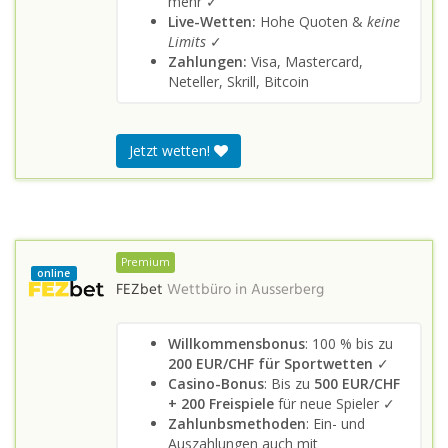
mehr ✓
Live-Wetten:
Hohe Quoten &
keine
Limits
✓
Zahlungen:
Visa, Mastercard,
Neteller, Skrill, Bitcoin
Jetzt wetten!
Premium
online
FEZbet
Wettbüro in
Ausserberg
Willkommensbonus
: 100 % bis zu
200 EUR/CHF für Sportwetten
✓
Casino-Bonus
: Bis zu
500 EUR/CHF
+ 200 Freispiele
für neue Spieler ✓
Zahlunbsmethoden
: Ein- und
Auszahlungen auch mit