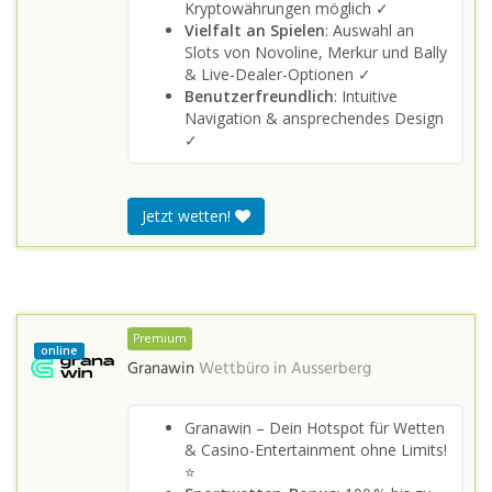
Kryptowährungen möglich ✓
Vielfalt an Spielen
: Auswahl an
Slots von Novoline, Merkur und Bally
& Live-Dealer-Optionen ✓
Benutzerfreundlich
: Intuitive
Navigation & ansprechendes Design
✓
Jetzt wetten!
Premium
online
Granawin
Wettbüro in
Ausserberg
Granawin – Dein Hotspot für Wetten
& Casino-Entertainment ohne Limits!
⭐