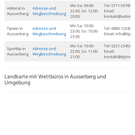
Mo-Sa: 09:00-
Tel: 0711-5678901
Admiral in
Adresse und
22:00, So: 12:00-
Email:
Ausserberg
Wegbeschreibung
20:00
kontakt@admiral
Mo-Sa: 10:00-
Tipwin in
Adresse und
Tel: 0800-1234567
23:00, So: 10:00-
Ausserberg
Wegbeschreibung
Email: info@tipwi
23:00
Mo-Sa: 10:00-
Tel: 0221-2345678
Sporttip in
Adresse und
22:00, So: 11:00-
Email:
Ausserberg
Wegbeschreibung
21:00
kontakt@tiptorro
Landkarte mit Wettbüros in Ausserberg und
Umgebung