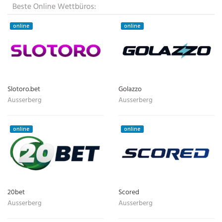
Beste Online Wettbüros:
online
online
Slotoro.bet
Golazzo
Ausserberg
Ausserberg
online
online
20bet
Scored
Ausserberg
Ausserberg