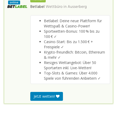
online
Betlabel
Wettbüro in
Ausserberg
Betlabel: Deine neue Plattform für
Wettspaß & Casino-Power!
Sportwetten-Bonus: 100 % bis zu
100 € ✓
Casino-Start: Bis zu 1.500 € +
Freispiele ✓
Krypto-freundlich: Bitcoin, Ethereum
& mehr ✓
Riesiges Wettangebot: Über 50
Sportarten inkl. Live-Wetten!
Top-Slots & Games: Über 4.000
Spiele von führenden Anbietern ✓
Jetzt wetten!