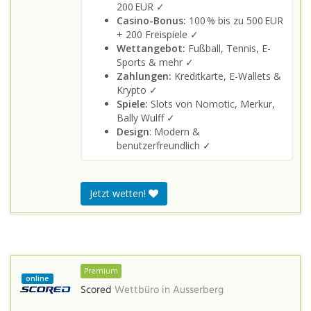
200 EUR ✓
Casino-Bonus:
100 % bis zu 500 EUR
+ 200 Freispiele ✓
Wettangebot:
Fußball, Tennis, E-
Sports & mehr ✓
Zahlungen:
Kreditkarte, E-Wallets &
Krypto ✓
Spiele:
Slots von Nomotic, Merkur,
Bally Wulff ✓
Design
: Modern &
benutzerfreundlich ✓
Jetzt wetten!
Premium
online
Scored
Wettbüro in
Ausserberg