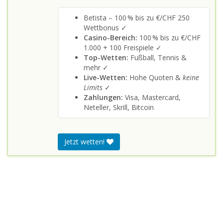
Betista – 100 % bis zu €/CHF 250
Wettbonus ✓
Casino-Bereich:
100 % bis zu €/CHF
1.000 + 100 Freispiele ✓
Top-Wetten:
Fußball, Tennis &
mehr ✓
Live-Wetten:
Hohe Quoten &
keine
Limits
✓
Zahlungen:
Visa, Mastercard,
Neteller, Skrill, Bitcoin
Jetzt wetten!