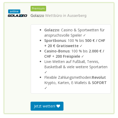
Premium
online
Golazzo
Wettbüro in
Ausserberg
Golazzo
: Casino & Sportwetten für
anspruchsvolle Spieler ✓
Sportbonus
: 100 % bis
500
€ / CHF
+
20 € Gratiswette
✓
Casino-Bonus
: 100 % bis
2.000
€ /
CHF
+
200 Freispiele
✓
Live-Wetten auf Fußball, Tennis,
Basketball & viele weitere Sportarten
✓
Flexible Zahlungsmethoden:
Revolut
Krypto, Karten, E-Wallets &
SOFORT
✓
Jetzt wetten!