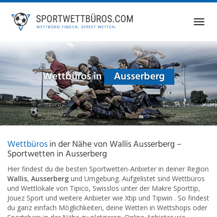
Skip
to
Toggl
main
navig
content
Wettbüros in
Ausserberg
Wettbüros
in der Nähe von Wallis Ausserberg –
Sportwetten in Ausserberg
Hier findest du die besten Sportwetten-Anbieter in deiner Region
Wallis
,
Ausserberg
und Umgebung. Aufgelistet sind Wettbüros
und Wettlokale von Tipico, Swisslos unter der Makre Sporttip,
Jouez Sport und weitere Anbieter wie Xtip und Tipwin . So findest
du ganz einfach Möglichkeiten, deine Wetten in Wettshops oder