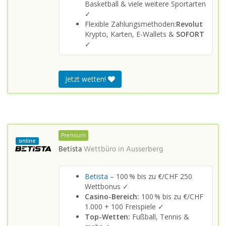
Basketball & viele weitere Sportarten
✓
Flexible Zahlungsmethoden:
Revolut
Krypto, Karten, E-Wallets &
SOFORT
✓
Jetzt wetten!
Premium
online
Betista
Wettbüro in
Ausserberg
Betista
– 100 % bis zu €/CHF 250
Wettbonus ✓
Casino-Bereich:
100 % bis zu €/CHF
1.000 + 100 Freispiele ✓
Top-Wetten:
Fußball, Tennis &