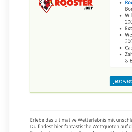
Ro
Bo
Wi
200
Ex
We
30
Ca
Za
& E
Jetzt wet
Erlebe das ultimative Wetterlebnis mit unsch
Du findest hier fantastische Wettquoten auf 