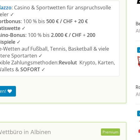
lazzo
: Casino & Sportwetten für anspruchsvolle
eler ✓
ortbonus
: 100 % bis
500
€ / CHF +
20 €
Be
atiswette
✓
A
sino-Bonus
: 100 % bis
2.000
€ / CHF
+
200
ispiele
✓
e-Wetten auf Fußball, Tennis, Basketball & viele
tere Sportarten ✓
exible Zahlungsmethoden:
Revolut
Krypto, Karten,
Wallets &
SOFORT
✓
R
ten!
A
ettbüro in
Albinen
Premium