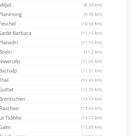
Miljüt
(8.39 km)
Planinong
(9.99 km)
Feschel
(10.56 km)
Sankt Barbara
(11.15 km)
Planedri
(11.15 km)
Boviri
(11.2 km)
Niwenalp
(11.25 km)
Bachalp
(11.51 km)
Thel
(11.69 km)
Guttet
(12.35 km)
Brentschen
(13.14 km)
Flaschen
(13.65 km)
Le Tsâblio
(13.77 km)
Galm
(13.85 km)