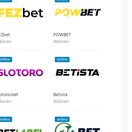
EZbet
POWBET
lbinen
Albinen
online
online
otoro.bet
Betista
lbinen
Albinen
online
online