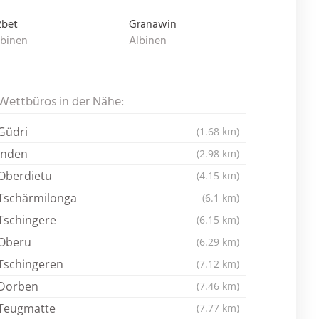
2bet
Granawin
lbinen
Albinen
Wettbüros in der Nähe:
Güdri
(1.68 km)
Inden
(2.98 km)
Oberdietu
(4.15 km)
Tschärmilonga
(6.1 km)
Tschingere
(6.15 km)
Oberu
(6.29 km)
Tschingeren
(7.12 km)
Dorben
(7.46 km)
Teugmatte
(7.77 km)