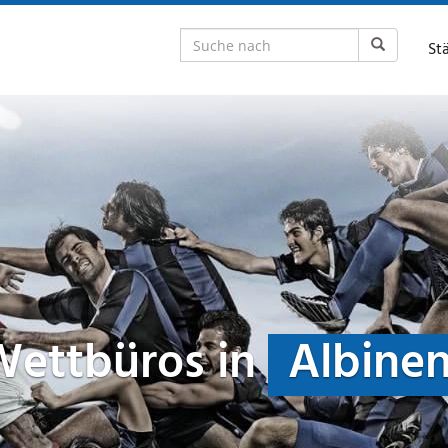
St
Wettbüros in
Albine