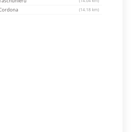
Taschunieru
(14.04 km)
Cordona
(14.18 km)