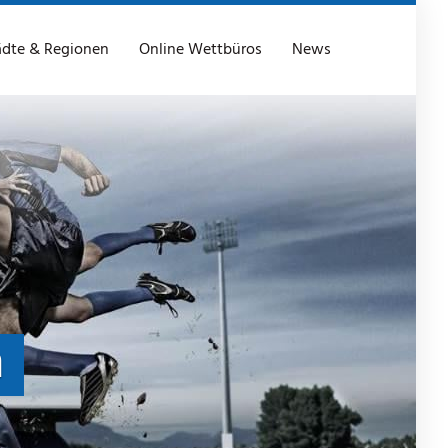
ädte & Regionen
Online Wettbüros
News
n