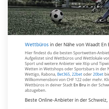
Wettbüros
in der Nähe von Waadt En B
Hier findest du die besten Sportwetten-Anbie
Aufgelistet sind Wettbüros und Wettlokale von
Sport und weitere Anbieter wie Xtip und Tipwi
Wetten in Wettshops oder Sportsbars in der N
Wettigo, Rabona,
Bet365
,
22bet
oder
20bet
bi
Willkommensboni von CHF 122 oder mehr. Klick
Wettbüros in deiner Stadt
En Bru
in der Schwe
abzugeben.
Beste Online-Anbieter in der Schweiz,