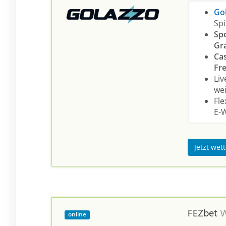
Go
Spi
Sp
Gr
Ca
Fre
Liv
wei
Fl
E-
Jetzt wet
FEZbet
W
online