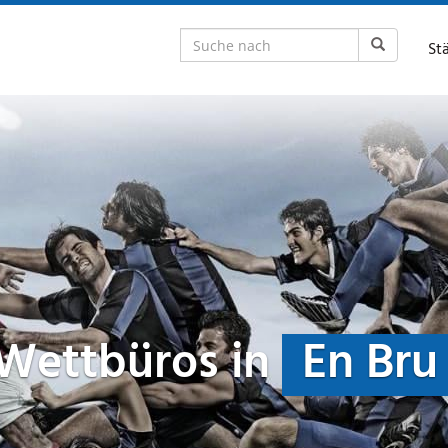
St
Wettbüros in
En Bru