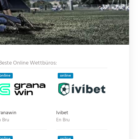
Beste Online Wettbüros:
online
online
ranawin
Ivibet
n Bru
En Bru
online
online