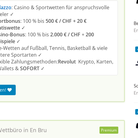
lazzo
: Casino & Sportwetten für anspruchsvolle
eler ✓
ortbonus
: 100 % bis
500
€ / CHF +
20 €
Be
atiswette
✓
E
sino-Bonus
: 100 % bis
2.000
€ / CHF
+
200
ispiele
✓
e-Wetten auf Fußball, Tennis, Basketball & viele
tere Sportarten ✓
exible Zahlungsmethoden:
Revolut
Krypto, Karten,
Wallets &
SOFORT
✓
S
ten!
E
ettbüro in
En Bru
Premium