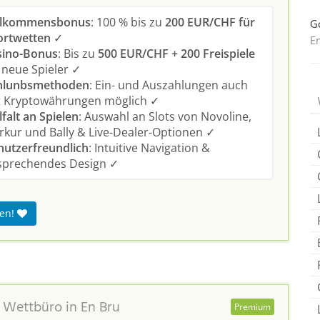
llkommensbonus
: 100 % bis zu
200 EUR/CHF für
G
ortwetten
✓
E
sino-Bonus
: Bis zu
500 EUR/CHF + 200 Freispiele
 neue Spieler ✓
hlunbsmethoden
: Ein- und Auszahlungen auch
t Kryptowährungen möglich ✓
lfalt an Spielen
: Auswahl an Slots von Novoline,
kur und Bally & Live-Dealer-Optionen ✓
nutzerfreundlich
: Intuitive Navigation &
sprechendes Design ✓
ten!
Wettbüro in
En Bru
Premium