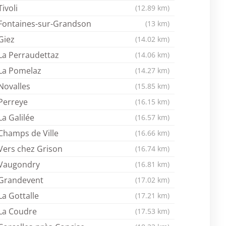
Tivoli
(12.89 km)
Fontaines-sur-Grandson
(13 km)
Giez
(14.02 km)
La Perraudettaz
(14.06 km)
La Pomelaz
(14.27 km)
Novalles
(15.85 km)
Perreye
(16.15 km)
La Galilée
(16.57 km)
Champs de Ville
(16.66 km)
Vers chez Grison
(16.74 km)
Vaugondry
(16.81 km)
Grandevent
(17.02 km)
La Gottalle
(17.21 km)
La Coudre
(17.53 km)