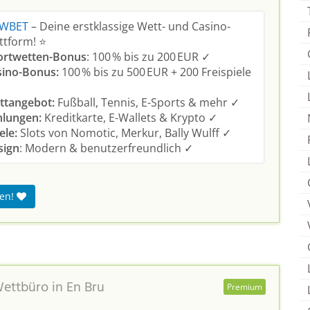
WBET
– Deine erstklassige Wett- und Casino-
ttform! ⭐
ortwetten-Bonus
: 100 % bis zu 200 EUR ✓
sino-Bonus:
100 % bis zu 500 EUR + 200 Freispiele
ttangebot:
Fußball, Tennis, E-Sports & mehr ✓
hlungen:
Kreditkarte, E-Wallets & Krypto ✓
ele:
Slots von Nomotic, Merkur, Bally Wulff ✓
sign
: Modern & benutzerfreundlich ✓
ten!
ettbüro in
En Bru
Premium