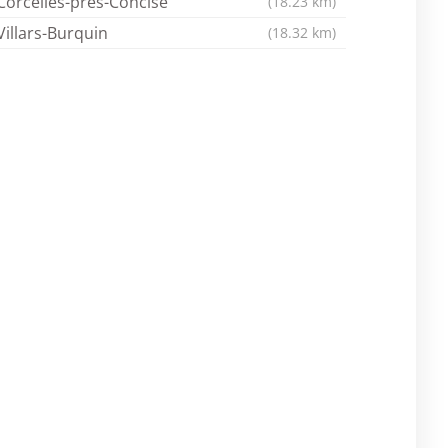
Corcelles-près-Concise
(18.23 km)
Villars-Burquin
(18.32 km)