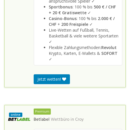
anspruchsvolle Spieler ✓
Sportbonus
: 100 % bis
500
€ / CHF
+
20 € Gratiswette
✓
Casino-Bonus
: 100 % bis
2.000
€ /
CHF
+
200 Freispiele
✓
Live-Wetten auf Fußball, Tennis,
Basketball & viele weitere Sportarten
✓
Flexible Zahlungsmethoden:
Revolut
Krypto, Karten, E-Wallets &
SOFORT
✓
Jetzt wetten!
Premium
online
Betlabel
Wettbüro in
Croy