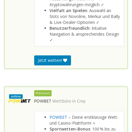
Kryptowährungen möglich ✓
Vielfalt an Spielen
: Auswahl an
Slots von Novoline, Merkur und Bally
& Live-Dealer-Optionen ✓
Benutzerfreundlich
: Intuitive
Navigation & ansprechendes Design
✓
Jetzt wetten!
Premium
online
POWBET
Wettbüro in
Croy
POWBET
– Deine erstklassige Wett-
und Casino-Plattform! ⭐
Sportwetten-Bonus
: 100 % bis zu