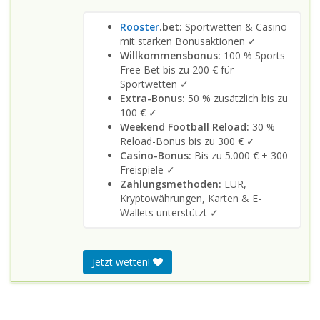
Rooster
.bet:
Sportwetten & Casino
mit starken Bonusaktionen ✓
Willkommensbonus:
100 % Sports
Free Bet bis zu 200 € für
Sportwetten ✓
Extra-Bonus:
50 % zusätzlich bis zu
100 € ✓
Weekend Football Reload:
30 %
Reload-Bonus bis zu 300 € ✓
Casino-Bonus:
Bis zu 5.000 € + 300
Freispiele ✓
Zahlungsmethoden:
EUR,
Kryptowährungen, Karten & E-
Wallets unterstützt ✓
Jetzt wetten!