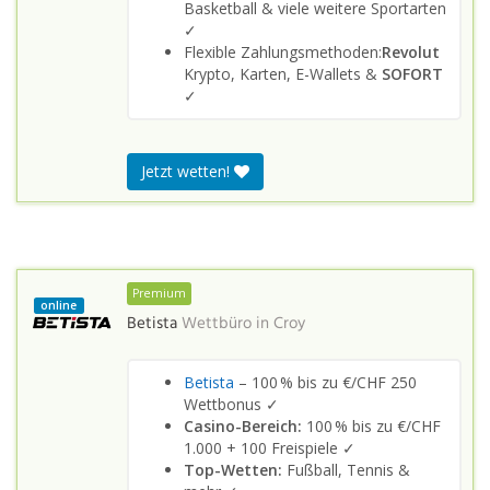
Basketball & viele weitere Sportarten
✓
Flexible Zahlungsmethoden:
Revolut
Krypto, Karten, E-Wallets &
SOFORT
✓
Jetzt wetten!
Premium
online
Betista
Wettbüro in
Croy
Betista
– 100 % bis zu €/CHF 250
Wettbonus ✓
Casino-Bereich:
100 % bis zu €/CHF
1.000 + 100 Freispiele ✓
Top-Wetten:
Fußball, Tennis &