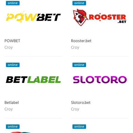
online
online
POWBET
Rooster.bet
Croy
Croy
online
online
Betlabel
Slotoro.bet
Croy
Croy
online
online