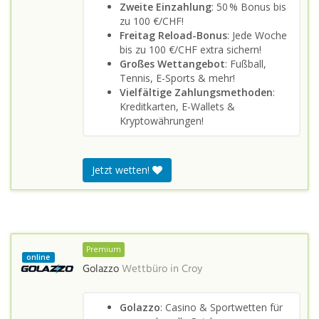
Zweite Einzahlung
: 50 % Bonus bis
zu 100 €/CHF!
Freitag Reload-Bonus
: Jede Woche
bis zu 100 €/CHF extra sichern!
Großes Wettangebot
: Fußball,
Tennis, E-Sports & mehr!
Vielfältige Zahlungsmethoden
:
Kreditkarten, E-Wallets &
Kryptowährungen!
Jetzt wetten!
Premium
online
Golazzo
Wettbüro in
Croy
Golazzo
: Casino & Sportwetten für