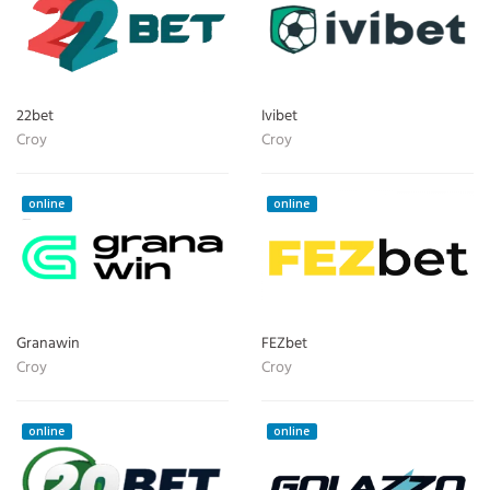
22bet
Ivibet
Croy
Croy
online
online
Granawin
FEZbet
Croy
Croy
online
online