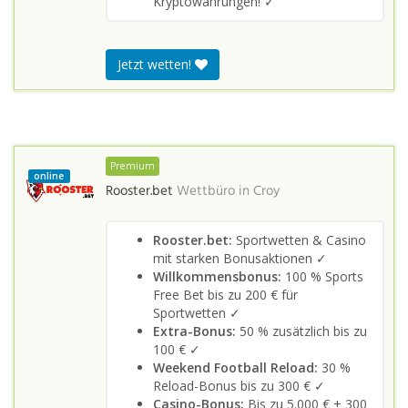
Kryptowährungen! ✓
Jetzt wetten!
Premium
online
Rooster.bet
Wettbüro in
Croy
Rooster.bet:
Sportwetten & Casino
mit starken Bonusaktionen ✓
Willkommensbonus:
100 % Sports
Free Bet bis zu 200 € für
Sportwetten ✓
Extra-Bonus:
50 % zusätzlich bis zu
100 € ✓
Weekend Football Reload:
30 %
Reload-Bonus bis zu 300 € ✓
Casino-Bonus:
Bis zu 5.000 € + 300