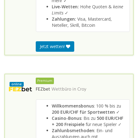
mehr ✓
Live-Wetten:
Hohe Quoten &
keine
Limits
✓
Zahlungen:
Visa, Mastercard,
Neteller, Skrill, Bitcoin
Jetzt wetten!
Premium
online
FEZbet
Wettbüro in
Croy
Willkommensbonus
: 100 % bis zu
200 EUR/CHF für Sportwetten
✓
Casino-Bonus
: Bis zu
500 EUR/CHF
+ 200 Freispiele
für neue Spieler ✓
Zahlunbsmethoden
: Ein- und
Auszahlungen auch mit