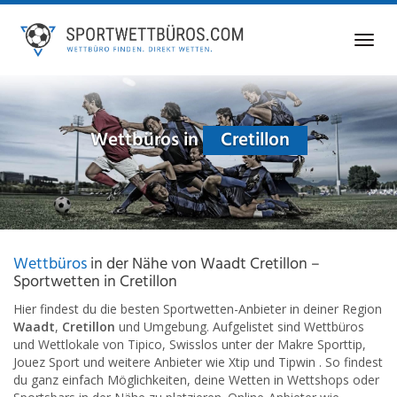
Skip
to
Toggl
main
navig
content
Wettbüros in
Cretillon
Wettbüros
in der Nähe von Waadt Cretillon –
Sportwetten in Cretillon
Hier findest du die besten Sportwetten-Anbieter in deiner Region
Waadt
,
Cretillon
und Umgebung. Aufgelistet sind Wettbüros
und Wettlokale von Tipico, Swisslos unter der Makre Sporttip,
Jouez Sport und weitere Anbieter wie Xtip und Tipwin . So findest
du ganz einfach Möglichkeiten, deine Wetten in Wettshops oder