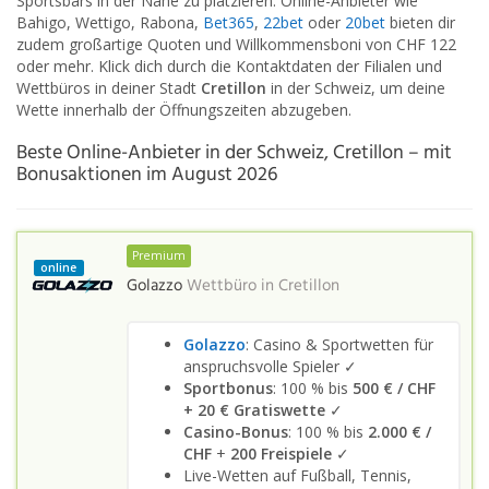
Sportsbars in der Nähe zu platzieren. Online-Anbieter wie
Bahigo, Wettigo, Rabona,
Bet365
,
22bet
oder
20bet
bieten dir
zudem großartige Quoten und Willkommensboni von CHF 122
oder mehr. Klick dich durch die Kontaktdaten der Filialen und
Wettbüros in deiner Stadt
Cretillon
in der Schweiz, um deine
Wette innerhalb der Öffnungszeiten abzugeben.
Beste Online-Anbieter in der Schweiz, Cretillon – mit
Bonusaktionen im August 2026
Premium
online
Golazzo
Wettbüro in
Cretillon
Golazzo
: Casino & Sportwetten für
anspruchsvolle Spieler ✓
Sportbonus
: 100 % bis
500
€ / CHF
+
20 € Gratiswette
✓
Casino-Bonus
: 100 % bis
2.000
€ /
CHF
+
200 Freispiele
✓
Live-Wetten auf Fußball, Tennis,