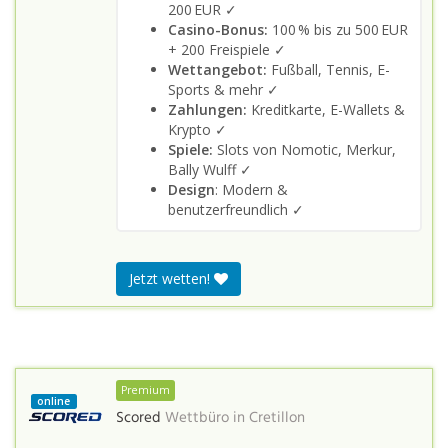
200 EUR ✓
Casino-Bonus:
100 % bis zu 500 EUR
+ 200 Freispiele ✓
Wettangebot:
Fußball, Tennis, E-
Sports & mehr ✓
Zahlungen:
Kreditkarte, E-Wallets &
Krypto ✓
Spiele:
Slots von Nomotic, Merkur,
Bally Wulff ✓
Design
: Modern &
benutzerfreundlich ✓
Jetzt wetten!
Premium
online
Scored
Wettbüro in
Cretillon