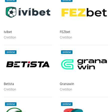
online
online
Ivibet
FEZbet
Cretillon
Cretillon
online
online
Betista
Granawin
Cretillon
Cretillon
online
online