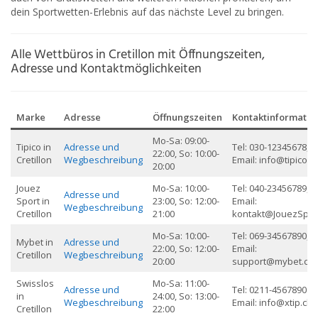
dein Sportwetten-Erlebnis auf das nächste Level zu bringen.
Alle Wettbüros in Cretillon mit Öffnungszeiten,
Adresse und Kontaktmöglichkeiten
Marke
Adresse
Öffnungszeiten
Kontaktinformatio
Mo-Sa: 09:00-
Tipico in
Adresse und
Tel: 030-12345678,
22:00, So: 10:00-
Cretillon
Wegbeschreibung
Email: info@tipico.c
20:00
Jouez
Mo-Sa: 10:00-
Tel: 040-23456789,
Adresse und
Sport in
23:00, So: 12:00-
Email:
Wegbeschreibung
Cretillon
21:00
kontakt@JouezSpor
Mo-Sa: 10:00-
Tel: 069-34567890,
Mybet in
Adresse und
22:00, So: 12:00-
Email:
Cretillon
Wegbeschreibung
20:00
support@mybet.ch
Swisslos
Mo-Sa: 11:00-
Adresse und
Tel: 0211-45678901,
in
24:00, So: 13:00-
Wegbeschreibung
Email: info@xtip.ch
Cretillon
22:00