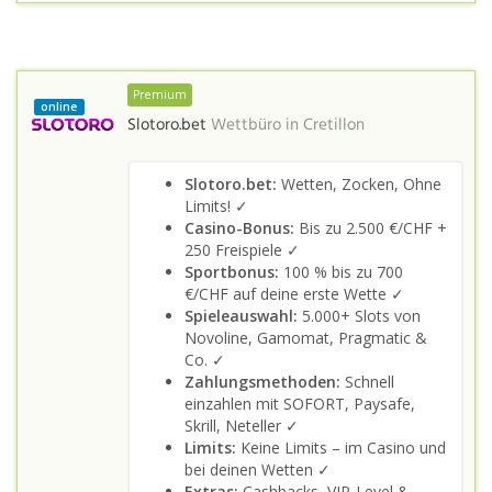
Premium
online
Slotoro.bet
Wettbüro in
Cretillon
Slotoro.bet:
Wetten, Zocken, Ohne
Limits! ✓
Casino-Bonus:
Bis zu 2.500 €/CHF +
250 Freispiele ✓
Sportbonus:
100 % bis zu 700
€/CHF auf deine erste Wette ✓
Spieleauswahl:
5.000+ Slots von
Novoline, Gamomat, Pragmatic &
Co. ✓
Zahlungsmethoden:
Schnell
einzahlen mit SOFORT, Paysafe,
Skrill, Neteller ✓
Limits:
Keine Limits – im Casino und
bei deinen Wetten ✓
Extras:
Cashbacks, VIP-Level &