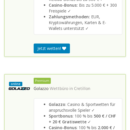
Casino-Bonus:
Bis zu 5.000 € + 300
Freispiele ✓
Zahlungsmethoden:
EUR,
Kryptowährungen, Karten & E-
Wallets unterstützt ✓
Jetzt wetten!
Premium
online
Golazzo
Wettbüro in
Cretillon
Golazzo
: Casino & Sportwetten für
anspruchsvolle Spieler ✓
Sportbonus
: 100 % bis
500
€ / CHF
+
20 € Gratiswette
✓
Casino-Bonus
: 100 % bis
2.000
€ /