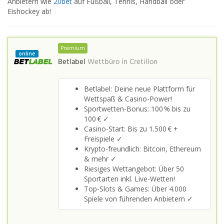
Anbietern wie
20bet
auf Fußball, Tennis, Handball oder
Eishockey ab!
Premium
online
Betlabel
Wettbüro in
Cretillon
Betlabel: Deine neue Plattform für
Wettspaß & Casino-Power!
Sportwetten-Bonus: 100 % bis zu
100 € ✓
Casino-Start: Bis zu 1.500 € +
Freispiele ✓
Krypto-freundlich: Bitcoin, Ethereum
& mehr ✓
Riesiges Wettangebot: Über 50
Sportarten inkl. Live-Wetten!
Top-Slots & Games: Über 4.000
Spiele von führenden Anbietern ✓