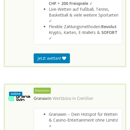
CHF
+
200 Freispiele
✓
Live-Wetten auf Fußball, Tennis,
Basketball & viele weitere Sportarten
✓
Flexible Zahlungsmethoden:
Revolut
Krypto, Karten, E-Wallets &
SOFORT
✓
Jetzt wetten!
Premium
online
Granawin
Wettbüro in
Cretillon
Granawin – Dein Hotspot für Wetten
& Casino-Entertainment ohne Limits!
⭐