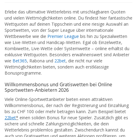
Erlebe das ultimative Wetterlebnis mit unschlagbaren Quoten
und vielen Wettmöglichkeiten online. Du findest hier fantastische
Wettquoten auf deinen Tippschein und eine riesige Auswahl an
Sportwetten, von der Super League über internationale
Wettbewerbe wie die
Premier League
bis hin zu Spezialwetten
wie Live-Wetten und Handicap-Wetten. Egal ob Einzelwette,
Kombiwette, Live-Wette oder Systemwette – online erhältst du
exklusive Wettquoten. Besonders erwähnenswert sind Anbieter
wie
Bet365
, Rabona und
22bet
, die nicht nur viele
Wettmöglichkeiten bieten, sondern auch erstklassige
Bonusprogramme.
Willkommensbonus und Gratiswetten bei Online
Sportwetten-Anbietern 2026
Viele Online-Sportwettanbieter bieten einen attraktiven
Willkommensbonus, der nach der Registrierung und Einzahlung
bis zu CHF 100 oder mehr betragen kann. Zum Beispiel bietet
22bet
*
einen soliden Bonus für neue Spieler. Zusätzlich gibt es
sichere und schnelle Zahlungsmöglichkeiten, die dein
Wetterlebnis problemlos gestalten. Zwischendurch kannst du
auch von Gratiswetten und weiteren Aktionen profitieren, um