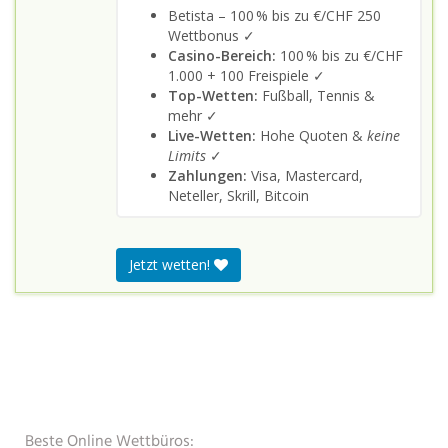
Betista – 100 % bis zu €/CHF 250
Wettbonus ✓
Casino-Bereich:
100 % bis zu €/CHF
1.000 + 100 Freispiele ✓
Top-Wetten:
Fußball, Tennis &
mehr ✓
Live-Wetten:
Hohe Quoten &
keine
Limits
✓
Zahlungen:
Visa, Mastercard,
Neteller, Skrill, Bitcoin
Jetzt wetten!
Beste Online Wettbüros: