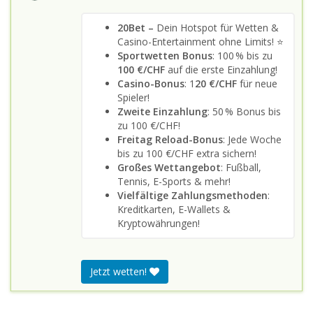
20Bet –
Dein Hotspot für Wetten &
Casino-Entertainment ohne Limits! ⭐
Sportwetten Bonus
: 100 % bis zu
100 €/CHF
auf die erste Einzahlung!
Casino-Bonus
: 1
20 €/CHF
für neue
Spieler!
Zweite Einzahlung
: 50 % Bonus bis
zu 100 €/CHF!
Freitag Reload-Bonus
: Jede Woche
bis zu 100 €/CHF extra sichern!
Großes Wettangebot
: Fußball,
Tennis, E-Sports & mehr!
Vielfältige Zahlungsmethoden
:
Kreditkarten, E-Wallets &
Kryptowährungen!
Jetzt wetten!