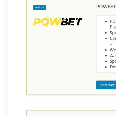
POWBET
online
PO
Pla
Sp
Ca
✓
We
Za
Spi
De
Jetzt wet