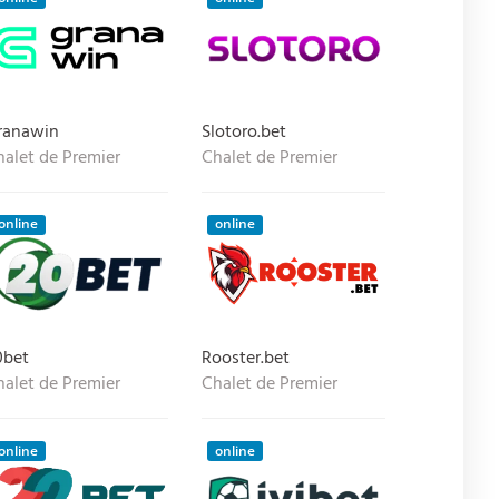
ranawin
Slotoro.bet
halet de Premier
Chalet de Premier
online
online
0bet
Rooster.bet
halet de Premier
Chalet de Premier
online
online