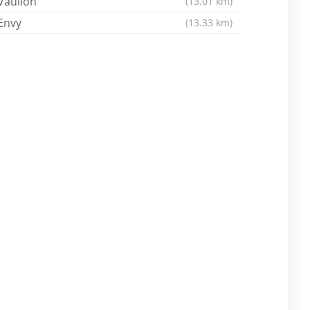
Vaulion
(13.01 km)
Envy
(13.33 km)