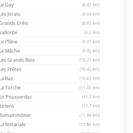
Le Day
(8.43 km)
Les Jorats
(8.64 km)
Grands Crêts
(8.83 km)
Vallorbe
(9.2 km)
Le Plâne
(9.37 km)
La Mâche
(9.92 km)
Les Grands Bois
(10.21 km)
Les Frêtes
(10.42 km)
La Raz
(10.63 km)
La Torche
(11.05 km)
En Pousserdaz
(11.3 km)
Juriens
(11.7 km)
Romainmôtier
(11.84 km)
La Notariale
(12.86 km)