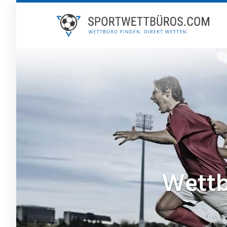
Skip
to
main
content
Wettb