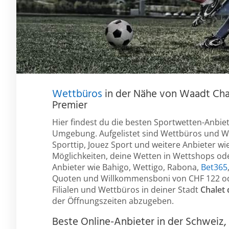
Wettbüros
in der Nähe von Waadt Chal
Premier
Hier findest du die besten Sportwetten-Anbie
Umgebung. Aufgelistet sind Wettbüros und Wet
Sporttip, Jouez Sport und weitere Anbieter wie
Möglichkeiten, deine Wetten in Wettshops ode
Anbieter wie Bahigo, Wettigo, Rabona,
Bet365
Quoten und Willkommensboni von CHF 122 ode
Filialen und Wettbüros in deiner Stadt
Chalet 
der Öffnungszeiten abzugeben.
Beste Online-Anbieter in der Schweiz,