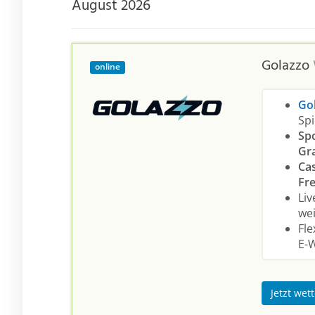
August 2026
Golazzo
online
Go
Spi
Sp
Gr
Ca
Fre
Liv
wei
Fl
E-
Jetzt wet