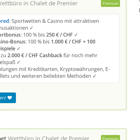
ettbüro in
Chalet de Premier
Premium
ored
: Sportwetten & Casino mit attraktiven
nusaktionen ✓
ortbonus
: 100 % bis
250 € / CHF
✓
sino-Bonus
: 100 % bis
1.000 € / CHF + 100
ispiele
✓
 zu
2.000 € / CHF Cashback
für noch mehr
ielspaß ✓
lungen mit Kreditkarten, Kryptowährungen, E-
llets und weiteren beliebten Methoden ✓
ten!
bet
Wettbüro in
Chalet de Premier
Premium