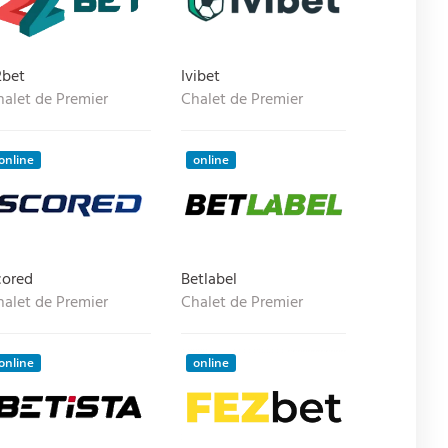
2bet
Ivibet
halet de Premier
Chalet de Premier
online
online
cored
Betlabel
halet de Premier
Chalet de Premier
online
online