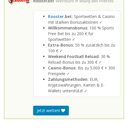
Rooster.bet
Wettbüro in
Bourg des Pilettes
Rooster
.bet:
Sportwetten & Casino
mit starken Bonusaktionen ✓
Willkommensbonus:
100 % Sports
Free Bet bis zu 200 € für
Sportwetten ✓
Extra-Bonus:
50 % zusätzlich bis zu
100 € ✓
Weekend Football Reload:
30 %
Reload-Bonus bis zu 300 € ✓
Casino-Bonus:
Bis zu 5.000 € + 300
Freispiele ✓
Zahlungsmethoden:
EUR,
Kryptowährungen, Karten & E-
Wallets unterstützt ✓
Jetzt wetten!