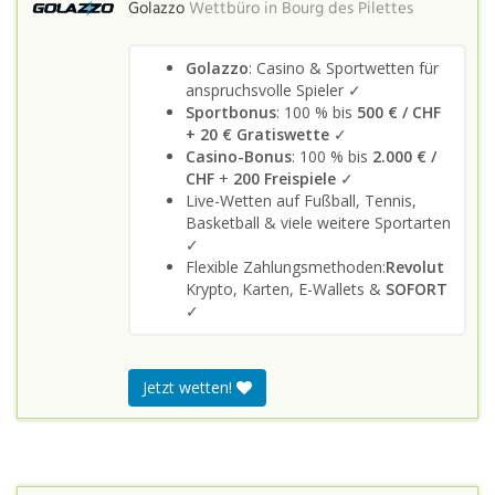
Golazzo
Wettbüro in
Bourg des Pilettes
Golazzo
: Casino & Sportwetten für
anspruchsvolle Spieler ✓
Sportbonus
: 100 % bis
500
€ / CHF
+
20 € Gratiswette
✓
Casino-Bonus
: 100 % bis
2.000
€ /
CHF
+
200 Freispiele
✓
Live-Wetten auf Fußball, Tennis,
Basketball & viele weitere Sportarten
✓
Flexible Zahlungsmethoden:
Revolut
Krypto, Karten, E-Wallets &
SOFORT
✓
Jetzt wetten!