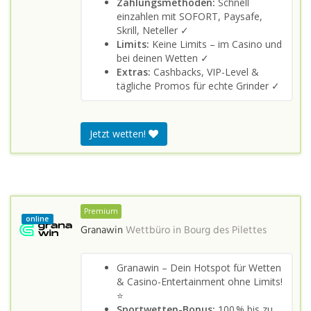
Zahlungsmethoden:
Schnell
einzahlen mit SOFORT, Paysafe,
Skrill, Neteller ✓
Limits:
Keine Limits – im Casino und
bei deinen Wetten ✓
Extras:
Cashbacks, VIP-Level &
tägliche Promos für echte Grinder ✓
Jetzt wetten!
Premium
online
Granawin
Wettbüro in
Bourg des Pilettes
Granawin – Dein Hotspot für Wetten
& Casino-Entertainment ohne Limits!
⭐
Sportwetten-Bonus:
100 % bis zu