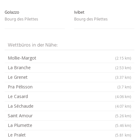
Golazzo
Ivibet
Bourg des Pilettes
Bourg des Pilettes
Wettbüros in der Nähe:
Mollie-Margot
(2.15 km)
La Branche
(2.53 km)
Le Grenet
(3.37 km)
Pra Pélisson
(3.7 km)
Le Casard
(4.06 km)
La Séchaude
(4.07 km)
Saint Amour
(5.26 km)
La Plumette
(5.46 km)
Le Pralet
(5.81 km)