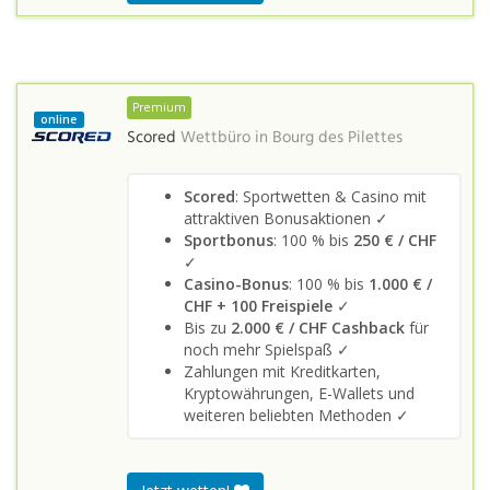
Premium
online
Scored
Wettbüro in
Bourg des Pilettes
Scored
: Sportwetten & Casino mit
attraktiven Bonusaktionen ✓
Sportbonus
: 100 % bis
250 € / CHF
✓
Casino-Bonus
: 100 % bis
1.000 € /
CHF + 100 Freispiele
✓
Bis zu
2.000 € / CHF Cashback
für
noch mehr Spielspaß ✓
Zahlungen mit Kreditkarten,
Kryptowährungen, E-Wallets und
weiteren beliebten Methoden ✓