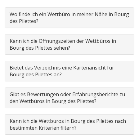
Wo finde ich ein Wettbüro in meiner Nähe in Bourg
des Pilettes?
Kann ich die Öffnungszeiten der Wettbüros in
Bourg des Pilettes sehen?
Bietet das Verzeichnis eine Kartenansicht für
Bourg des Pilettes an?
Gibt es Bewertungen oder Erfahrungsberichte zu
den Wettbüros in Bourg des Pilettes?
Kann ich die Wettbüros in Bourg des Pilettes nach
bestimmten Kriterien filtern?