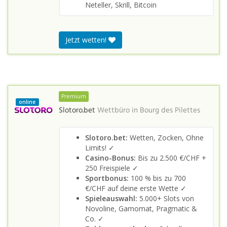
Neteller, Skrill, Bitcoin
Jetzt wetten!
Premium
online
Slotoro.bet
Wettbüro in
Bourg des Pilettes
Slotoro.bet:
Wetten, Zocken, Ohne
Limits! ✓
Casino-Bonus:
Bis zu 2.500 €/CHF +
250 Freispiele ✓
Sportbonus:
100 % bis zu 700
€/CHF auf deine erste Wette ✓
Spieleauswahl:
5.000+ Slots von
Novoline, Gamomat, Pragmatic &
Co. ✓