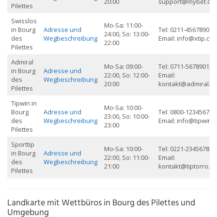
20:00
support@mybet.ch
Pilettes
Swisslos
Mo-Sa: 11:00-
in Bourg
Adresse und
Tel: 0211-45678901,
24:00, So: 13:00-
des
Wegbeschreibung
Email: info@xtip.ch
22:00
Pilettes
Admiral
Mo-Sa: 09:00-
Tel: 0711-56789012,
in Bourg
Adresse und
22:00, So: 12:00-
Email:
des
Wegbeschreibung
20:00
kontakt@admiral.ch
Pilettes
Tipwin in
Mo-Sa: 10:00-
Bourg
Adresse und
Tel: 0800-1234567,
23:00, So: 10:00-
des
Wegbeschreibung
Email: info@tipwin.c
23:00
Pilettes
Sporttip
Mo-Sa: 10:00-
Tel: 0221-2345678,
in Bourg
Adresse und
22:00, So: 11:00-
Email:
des
Wegbeschreibung
21:00
kontakt@tiptorro.ch
Pilettes
Landkarte mit Wettbüros in Bourg des Pilettes und
Umgebung