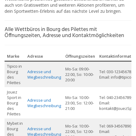
auch von Gratiswetten und weiteren Aktionen profitieren, um
dein Sportwetten-Erlebnis auf das nächste Level zu bringen.
Alle Wettbüros in Bourg des Pilettes mit
Öffnungszeiten, Adresse und Kontaktmöglichkeiten
Marke
Adresse
Öffnungszeiten
Kontaktinformatio
Tipico in
Mo-Sa: 09:00-
Bourg
Adresse und
Tel: 030-12345678,
22:00, So: 10:00-
des
Wegbeschreibung
Email: info@tipico.c
20:00
Pilettes
Jouez
Sport in
Mo-Sa: 10:00-
Tel: 040-23456789,
Adresse und
Bourg
23:00, So: 12:00-
Email:
Wegbeschreibung
des
21:00
kontakt@JouezSpor
Pilettes
Mybet in
Mo-Sa: 10:00-
Tel: 069-34567890,
Bourg
Adresse und
22:00, So: 12:00-
Email:
des
Wegbeschreibung