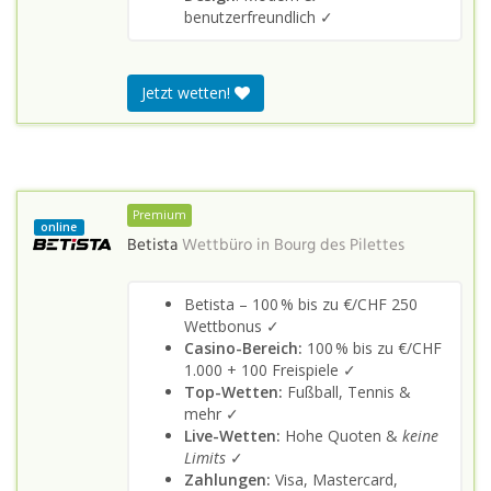
benutzerfreundlich ✓
Jetzt wetten!
Premium
online
Betista
Wettbüro in
Bourg des Pilettes
Betista – 100 % bis zu €/CHF 250
Wettbonus ✓
Casino-Bereich:
100 % bis zu €/CHF
1.000 + 100 Freispiele ✓
Top-Wetten:
Fußball, Tennis &
mehr ✓
Live-Wetten:
Hohe Quoten &
keine
Limits
✓
Zahlungen:
Visa, Mastercard,