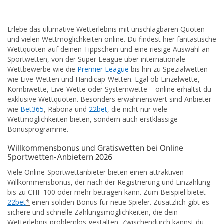
Erlebe das ultimative Wetterlebnis mit unschlagbaren Quoten
und vielen Wettmöglichkeiten online. Du findest hier fantastische
Wettquoten auf deinen Tippschein und eine riesige Auswahl an
Sportwetten, von der Super League über internationale
Wettbewerbe wie die
Premier League
bis hin zu Spezialwetten
wie Live-Wetten und Handicap-Wetten. Egal ob Einzelwette,
Kombiwette, Live-Wette oder Systemwette – online erhältst du
exklusive Wettquoten. Besonders erwähnenswert sind Anbieter
wie
Bet365
, Rabona und
22bet
, die nicht nur viele
Wettmöglichkeiten bieten, sondern auch erstklassige
Bonusprogramme.
Willkommensbonus und Gratiswetten bei Online
Sportwetten-Anbietern 2026
Viele Online-Sportwettanbieter bieten einen attraktiven
Willkommensbonus, der nach der Registrierung und Einzahlung
bis zu CHF 100 oder mehr betragen kann. Zum Beispiel bietet
22bet
*
einen soliden Bonus für neue Spieler. Zusätzlich gibt es
sichere und schnelle Zahlungsmöglichkeiten, die dein
Wetterlebnis problemlos gestalten. Zwischendurch kannst du