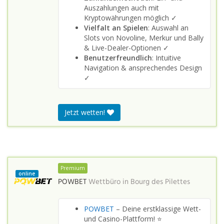
Auszahlungen auch mit
Kryptowährungen möglich ✓
Vielfalt an Spielen
: Auswahl an
Slots von Novoline, Merkur und Bally
& Live-Dealer-Optionen ✓
Benutzerfreundlich
: Intuitive
Navigation & ansprechendes Design
✓
Jetzt wetten!
Premium
online
POWBET
Wettbüro in
Bourg des Pilettes
POWBET
– Deine erstklassige Wett-
und Casino-Plattform! ⭐